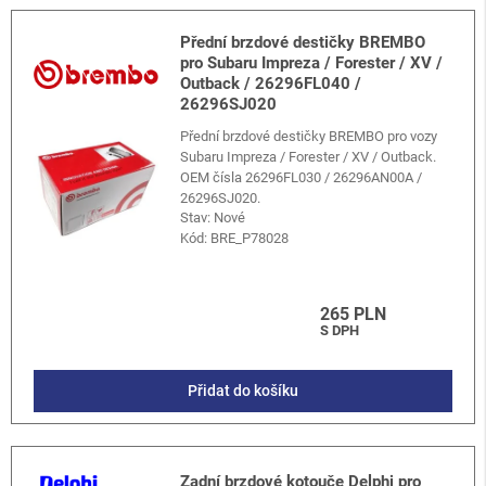
Přední brzdové destičky BREMBO
pro Subaru Impreza / Forester / XV /
Outback / 26296FL040 /
26296SJ020
Přední brzdové destičky BREMBO pro vozy
Subaru Impreza / Forester / XV / Outback.
OEM čísla 26296FL030 / 26296AN00A /
26296SJ020.
Stav: Nové
Kód:
BRE_P78028
265 PLN
S DPH
Přidat do košíku
Zadní brzdové kotouče Delphi pro