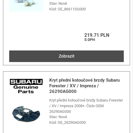
Stav: Nové
Kód:
OE_86611SG000
219.71 PLN
S DPH
Zobrazit
Kryt přední kotoučové brzdy Subaru
Forester / XV / Impreza /
26290AG000
Kryt přední kotoučové brzdy Subaru Forester
/ XV / Impreza 2008+. Číslo OEM
26290AG000
Stav: Nové
Kód:
OE_26290AG000