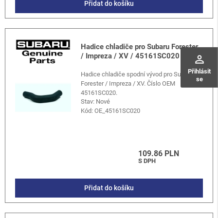
Přidat do košíku
Hadice chladiče pro Subaru Forester
/ Impreza / XV / 45161SC020
perm_identity
Přihlásit
Hadice chladiče spodní vývod pro Subaru
se
Forester / Impreza / XV. Číslo OEM
45161SC020.
Stav: Nové
Kód:
OE_45161SC020
109.86 PLN
S DPH
Přidat do košíku