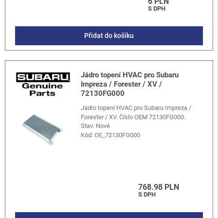
6 PLN
S DPH
Přidat do košíku
Jádro topení HVAC pro Subaru
Impreza / Forester / XV /
72130FG000
Jádro topení HVAC pro Subaru Impreza /
Forester / XV. Číslo OEM 72130FG000.
Stav: Nové
Kód:
OE_72130FG000
768.98 PLN
S DPH