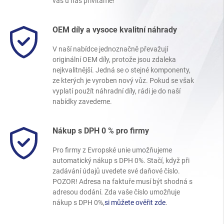
vás u nás přivítáme!
OEM díly a vysoce kvalitní náhrady
V naší nabídce jednoznačně převažují
originální OEM díly, protože jsou zdaleka
nejkvalitnější. Jedná se o stejné komponenty,
ze kterých je vyroben nový vůz. Pokud se však
vyplatí použít náhradní díly, rádi je do naší
nabídky zavedeme.
Nákup s DPH 0 % pro firmy
Pro firmy z Evropské unie umožňujeme
automatický nákup s DPH 0%. Stačí, když při
zadávání údajů uvedete své daňové číslo.
POZOR! Adresa na faktuře musí být shodná s
adresou dodání. Zda vaše číslo umožňuje
nákup s DPH 0%,
si můžete ověřit zde
.