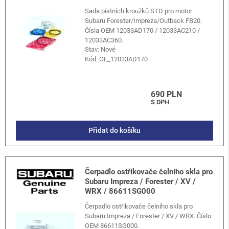
Sada pístních kroužků STD pro motor
Subaru Forester/Impreza/Outback FB20.
Čísla OEM 12033AD170 / 12033AC210 /
12033AC360.
Stav: Nové
Kód:
OE_12033AD170
690 PLN
S DPH
Přidat do košíku
Čerpadlo ostřikovače čelního skla pro
Subaru Impreza / Forester / XV /
WRX / 86611SG000
Čerpadlo ostřikovače čelního skla pro
Subaru Impreza / Forester / XV / WRX. Číslo
OEM 86611SG000.