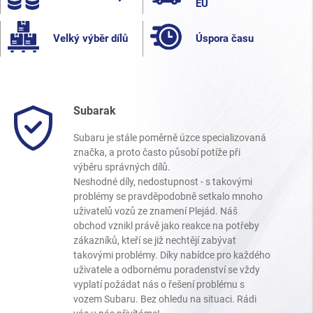
EU
Velký výběr dílů
Úspora času
Subarak
Subaru je stále poměrně úzce specializovaná
značka, a proto často působí potíže při
výběru správných dílů.
Neshodné díly, nedostupnost - s takovými
problémy se pravděpodobně setkalo mnoho
uživatelů vozů ze znamení Plejád. Náš
obchod vznikl právě jako reakce na potřeby
zákazníků, kteří se již nechtějí zabývat
takovými problémy. Díky nabídce pro každého
uživatele a odbornému poradenství se vždy
vyplatí požádat nás o řešení problému s
vozem Subaru. Bez ohledu na situaci. Rádi