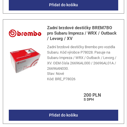
Přidat do košíku
Zadní brzdové destičky BREM7BO
pro Subaru Impreza / WRX / Outback
/ Levorg / XV
Zadní brzdové destičky Brembo pro vozidla
Subaru. Kód výrobce P78028. Pasuje na
Subaru Impreza / WRX / Outback / Levorg /
XV. OEM čísla 26696AL000 / 26696AL01A /
26696AN030.
Stav: Nové
Kód:
BRE_P78026
200 PLN
S DPH
Přidat do košíku