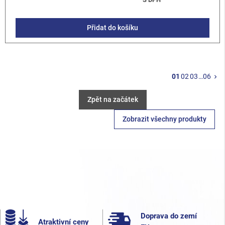
Přidat do košíku
Da
01
02
03
…
06
keyboard_arrow_right
Zpět na začátek
Zobrazit všechny produkty
Doprava do zemí
Atraktivní ceny