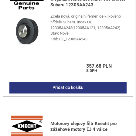
Subaru 12305AA243
Zcela nová, originální řemenice klikového
hřídele Subaru. Index OE
12305AA243(12305AA121; 12305AA242)
Stav: Nové
Kód:
OE_12305AA243
357.68 PLN
S DPH
Přidat do košíku
Motorový olejový filtr Knecht pro
zážehové motory EJ 4 válce