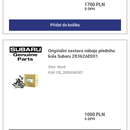
1700 PLN
S DPH
Přidat do košíku
Originální sestava náboje předního
kola Subaru 28362AE001
Stav: Nové
Kód:
OE_28362AE001
1000 PLN
S DPH