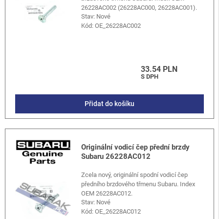
26228AC002 (26228AC000, 26228AC001).
Stav: Nové
Kód:
OE_26228AC002
33.54 PLN
S DPH
Přidat do košíku
Originální vodicí čep přední brzdy
Subaru 26228AC012
Zcela nový, originální spodní vodicí čep
předního brzdového třmenu Subaru. Index
OEM 26228AC012.
Stav: Nové
Kód:
OE_26228AC012