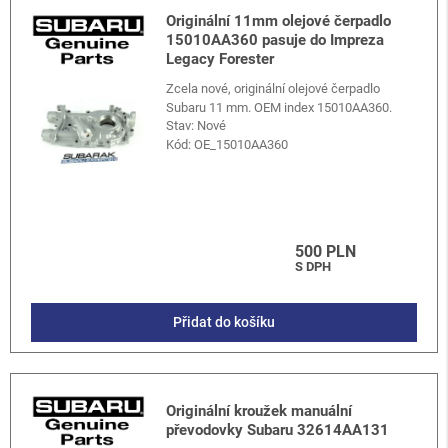
Originální 11mm olejové čerpadlo
15010AA360 pasuje do Impreza
Legacy Forester
Zcela nové, originální olejové čerpadlo
Subaru 11 mm. OEM index 15010AA360.
Stav: Nové
Kód:
OE_15010AA360
500 PLN
S DPH
Přidat do košíku
Originální kroužek manuální
převodovky Subaru 32614AA131