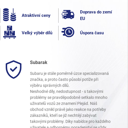
Doprava do zemí
Atraktivní ceny
EU
Velký výběr dílů
Úspora času
Subarak
Subaru je stále poměrně úzce specializovaná
značka, a proto často působí potíže při
výběru správných dílů.
Neshodné díly, nedostupnost - s takovými
problémy se pravděpodobně setkalo mnoho
uživatelů vozů ze znamení Plejád. Náš
obchod vznikl právě jako reakce na potřeby
zákazníků, kteří se již nechtějí zabývat
takovými problémy. Díky nabídce pro každého
uživatele a odbornému poradenství se vždy