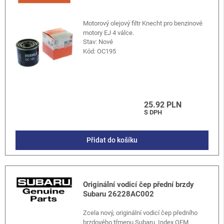
Motorový olejový filtr Knecht pro benzinové
motory EJ 4 válce.
Stav: Nové
Kód:
OC195
25.92 PLN
S DPH
Přidat do košíku
Originální vodicí čep přední brzdy
Subaru 26228AC002
Zcela nový, originální vodicí čep předního
brzdového třmenu Subaru. Index OEM