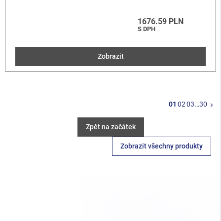
1676.59 PLN
S DPH
Zobrazit
Da
01
02
03
…
30
keyboard_arrow_right
Zpět na začátek
Zobrazit všechny produkty