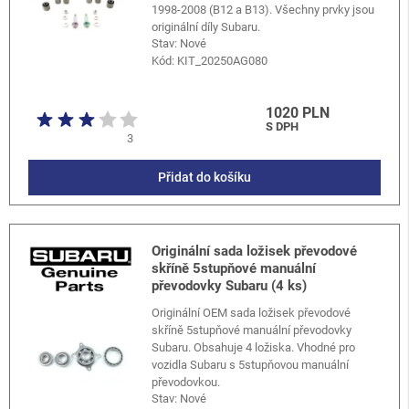
1998-2008 (B12 a B13). Všechny prvky jsou
originální díly Subaru.
Stav: Nové
Kód:
KIT_20250AG080
1020 PLN
S DPH
3
Přidat do košíku
Originální sada ložisek převodové
skříně 5stupňové manuální
převodovky Subaru (4 ks)
Originální OEM sada ložisek převodové
skříně 5stupňové manuální převodovky
Subaru. Obsahuje 4 ložiska. Vhodné pro
vozidla Subaru s 5stupňovou manuální
převodovkou.
Stav: Nové