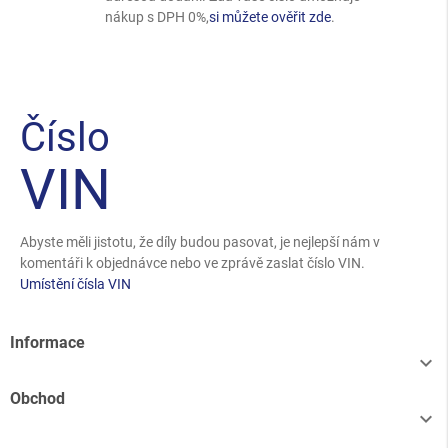
nákup s DPH 0%,
si můžete ověřit zde
.
Číslo
VIN
Abyste měli jistotu, že díly budou pasovat, je nejlepší nám v
komentáři k objednávce nebo ve zprávě zaslat číslo VIN.
Umístění čísla VIN
Informace

Obchod
