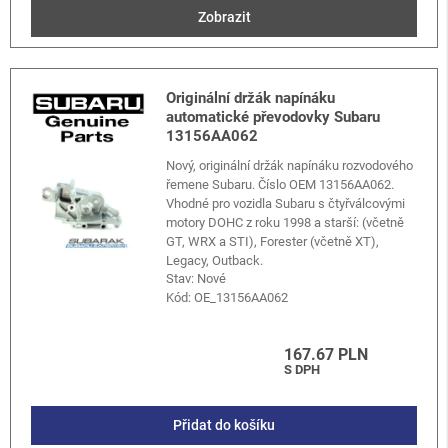
Zobrazit
Originální držák napínáku
automatické převodovky Subaru
13156AA062
Nový, originální držák napínáku rozvodového
řemene Subaru. Číslo OEM 13156AA062.
Vhodné pro vozidla Subaru s čtyřválcovými
motory DOHC z roku 1998 a starší: (včetně
GT, WRX a STI), Forester (včetně XT),
Legacy, Outback.
Stav: Nové
Kód:
OE_13156AA062
167.67 PLN
S DPH
Přidat do košíku