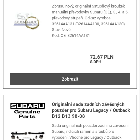
Zbrusu nový, originální 5stupňový kroužek
manuální převodovky Subaru (OE), 3., 4. a 5.
převodový stupeň. Odkaz výrobce
32614AA131 (32614AA100, 32614AA130).
Stav: Nové
Kód:
OE_32614AA131
72.67 PLN
S DPH
Zobrazit
Originální sada zadních závěsných
pouzder pro Subaru Legacy / Outback
B12 B13 98-08
Sada originálních pouzder zadního zavěšení
Subaru, řídicích ramen a šroubů pro
vybočení. Vhodné pro Legacy / Outback