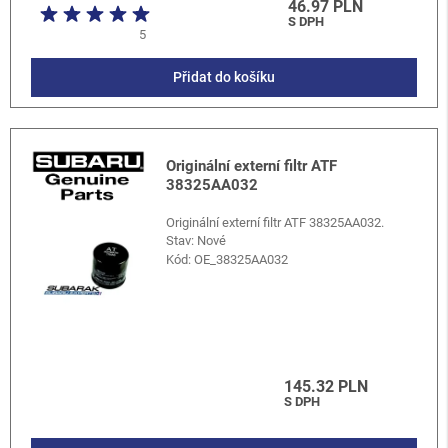
46.97 PLN
S DPH
5
Přidat do košíku
Originální externí filtr ATF
38325AA032
Originální externí filtr ATF 38325AA032.
Stav: Nové
Kód:
OE_38325AA032
145.32 PLN
S DPH