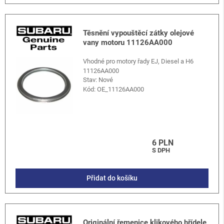
Těsnění vypouštěcí zátky olejové
vany motoru 11126AA000
Vhodné pro motory řady EJ, Diesel a H6
11126AA000
Stav: Nové
Kód:
OE_11126AA000
6 PLN
S DPH
Přidat do košíku
Originální řemenice klikového hřídele