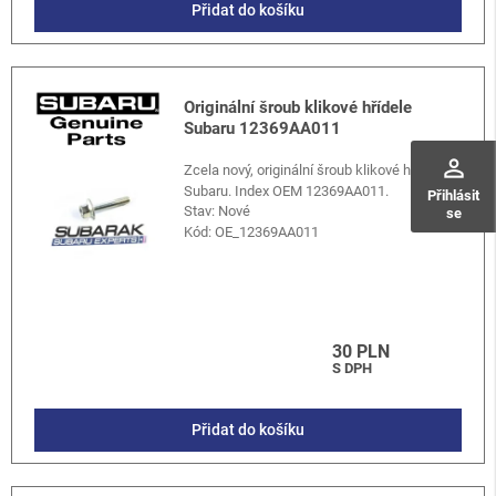
Přidat do košíku
Originální šroub klikové hřídele
Subaru 12369AA011
perm_identity
Zcela nový, originální šroub klikové hřídele
Subaru. Index OEM 12369AA011.
Přihlásit
Stav: Nové
se
Kód:
OE_12369AA011
30 PLN
S DPH
Přidat do košíku