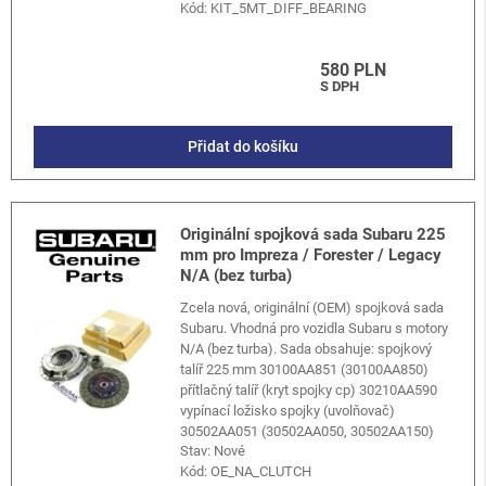
Kód:
KIT_5MT_DIFF_BEARING
580 PLN
S DPH
Přidat do košíku
Originální spojková sada Subaru 225
mm pro Impreza / Forester / Legacy
N/A (bez turba)
Zcela nová, originální (OEM) spojková sada
Subaru. Vhodná pro vozidla Subaru s motory
N/A (bez turba). Sada obsahuje: spojkový
talíř 225 mm 30100AA851 (30100AA850)
přítlačný talíř (kryt spojky cp) 30210AA590
vypínací ložisko spojky (uvolňovač)
30502AA051 (30502AA050, 30502AA150)
Stav: Nové
Kód:
OE_NA_CLUTCH