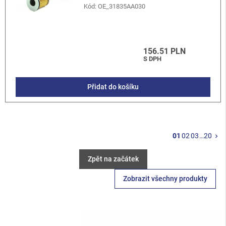
Kód:
OE_31835AA030
156.51 PLN
S DPH
Přidat do košíku
Da
01
02
03
…
20
keyboard_arrow_right
Zpět na začátek
Zobrazit všechny produkty