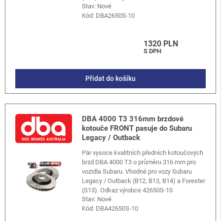
Stav: Nové
Kód:
DBA2650S-10
1320 PLN
S DPH
Přidat do košíku
DBA 4000 T3 316mm brzdové
kotouče FRONT pasuje do Subaru
Legacy / Outback
Pár vysoce kvalitních předních kotoučových
brzd DBA 4000 T3 o průměru 316 mm pro
vozidla Subaru. Vhodné pro vozy Subaru
Legacy / Outback (B12, B13, B14) a Forester
(S13). Odkaz výrobce 42650S-10
Stav: Nové
Kód:
DBA42650S-10