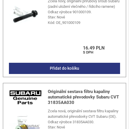
Zcela nový, originální přírubový šroub Subaru
(zadní uložení vlečného / řídicího ramene)
Odkaz výrobce 901000109.
Stav: Nové
Kód:
OE_901000109
16.49 PLN
S DPH
Přidat do košíku
Originální sestava filtru kapaliny
automatické převodovky Subaru CVT
31835AA030
Zcela nová, originální sestava filtru kapaliny
automatické převodovky CVT Subaru (OE).
Odkaz výrobce 31835AA030.
Stav: Nové