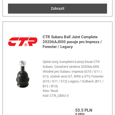
Zobrazit
CTR Subaru Ball Joint Complete
20206AJ000 pasuje pro Impreza /
Forester / Legacy
Úplně nový, kompletní kulový kloub CTR
Subaru. Označení výrobce 20206AJ000.
Vhodné pro Subaru: Impreza (G10 / G11 /
G12, včetně verzí GT, WRX a STI) Forester
(S10 / S11 / S12) Legacy / Outback (B11 /
B12 / B13).
Stav: Nové
Kód:
CTR_CBSU-3
53.5 PLN
S DPH