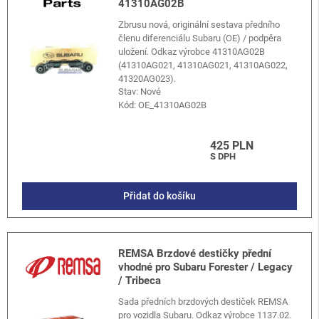
41310AG02B
Zbrusu nová, originální sestava předního
členu diferenciálu Subaru (OE) / podpěra
uložení. Odkaz výrobce 41310AG02B
(41310AG021, 41310AG021, 41310AG022,
41320AG023).
Stav: Nové
Kód:
OE_41310AG02B
425 PLN
S DPH
Přidat do košíku
REMSA Brzdové destičky přední
vhodné pro Subaru Forester / Legacy
/ Tribeca
Sada předních brzdových destiček REMSA
pro vozidla Subaru. Odkaz výrobce 1137.02.