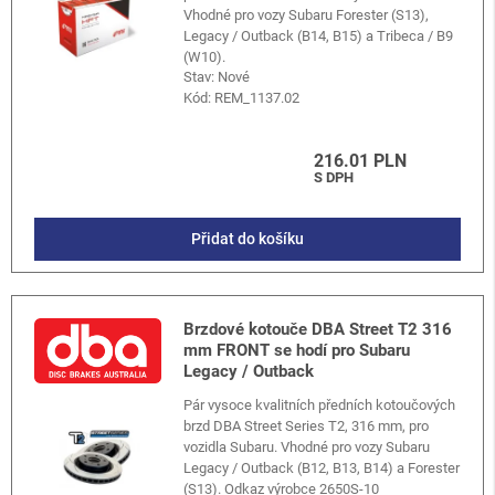
Vhodné pro vozy Subaru Forester (S13),
Legacy / Outback (B14, B15) a Tribeca / B9
(W10).
Stav: Nové
Kód:
REM_1137.02
216.01 PLN
S DPH
Přidat do košíku
Brzdové kotouče DBA Street T2 316
mm FRONT se hodí pro Subaru
Legacy / Outback
Pár vysoce kvalitních předních kotoučových
brzd DBA Street Series T2, 316 mm, pro
vozidla Subaru. Vhodné pro vozy Subaru
Legacy / Outback (B12, B13, B14) a Forester
(S13). Odkaz výrobce 2650S-10