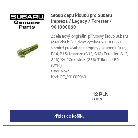
Šroub čepu kloubu pro Subaru
Impreza / Legacy / Forester /
901000060
Zcela nový, originální přírubový šroub Subaru
(čep kloubu). Odkaz výrobce 901000060.
Vhodný pro Subaru: Legacy / Outback (B13,
B14, B15) Impreza (G12, G13) Forester (S12,
S13) XV / Crosstrek (G33) Tribeca / B9
(W10)
Stav: Nové
Kód:
OE_901000060
12 PLN
S DPH
Přidat do košíku