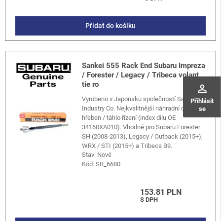
Přidat do košíku
Sankei 555 Rack End Subaru Impreza
/ Forester / Legacy / Tribeca volant
tie ro
perm_identity
Vyrobeno v Japonsku společností Sankei
Přihlásit
Industry Co. Nejkvalitnější náhradní díl pro
se
hřeben / táhlo řízení (index dílu OE
34160XA010). Vhodné pro Subaru Forester
SH (2008-2013), Legacy / Outback (2015+),
WRX / STI (2015+) a Tribeca B9.
Stav: Nové
Kód:
SR_6680
153.81 PLN
S DPH