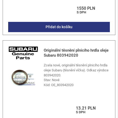
1550 PLN
S DPH
Přidat do košíku
Originální těsnění plnicího hrdla oleje
Subaru 803942020
Zcela nové, originální těsnění plnicího hrdla
oleje Subaru (těsnění víčka). Odkaz výrobce
803942020.
Stav: Nové
Kód:
OE_803942020
13.21 PLN
S DPH