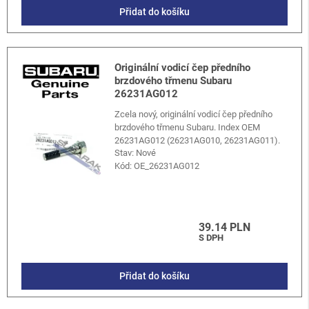
Přidat do košíku
Originální vodicí čep předního
brzdového třmenu Subaru
26231AG012
Zcela nový, originální vodicí čep předního
brzdového třmenu Subaru. Index OEM
26231AG012 (26231AG010, 26231AG011).
Stav: Nové
Kód:
OE_26231AG012
39.14 PLN
S DPH
Přidat do košíku