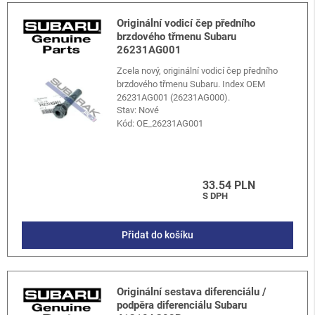
Originální vodicí čep předního
brzdového třmenu Subaru
26231AG001
Zcela nový, originální vodicí čep předního
brzdového třmenu Subaru. Index OEM
26231AG001 (26231AG000).
Stav: Nové
Kód:
OE_26231AG001
33.54 PLN
S DPH
Přidat do košíku
Originální sestava diferenciálu /
podpěra diferenciálu Subaru