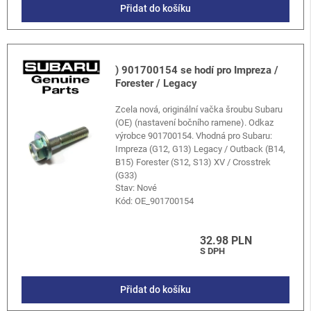
Přidat do košíku
) 901700154 se hodí pro Impreza /
Forester / Legacy
Zcela nová, originální vačka šroubu Subaru
(OE) (nastavení bočního ramene). Odkaz
výrobce 901700154. Vhodná pro Subaru:
Impreza (G12, G13) Legacy / Outback (B14,
B15) Forester (S12, S13) XV / Crosstrek
(G33)
Stav: Nové
Kód:
OE_901700154
32.98 PLN
S DPH
Přidat do košíku