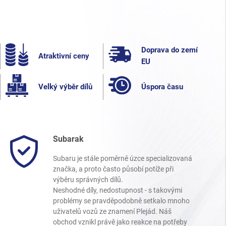
Doprava do zemí
Atraktivní ceny
EU
Velký výběr dílů
Úspora času
Subarak
Subaru je stále poměrně úzce specializovaná
značka, a proto často působí potíže při
výběru správných dílů.
Neshodné díly, nedostupnost - s takovými
problémy se pravděpodobně setkalo mnoho
uživatelů vozů ze znamení Plejád. Náš
obchod vznikl právě jako reakce na potřeby