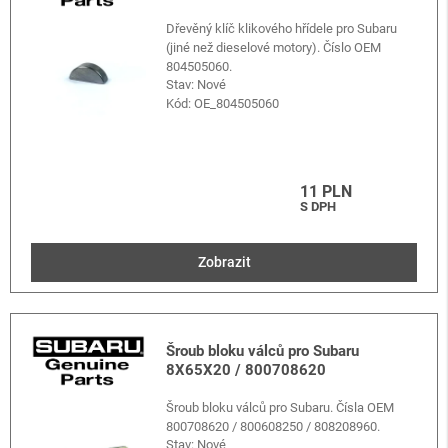
Dřevěný klíč klikového hřídele pro Subaru
(jiné než dieselové motory). Číslo OEM
804505060.
Stav: Nové
Kód:
OE_804505060
11 PLN
S DPH
Zobrazit
Šroub bloku válců pro Subaru
8X65X20 / 800708620
Šroub bloku válců pro Subaru. Čísla OEM
800708620 / 800608250 / 808208960.
Stav: Nové