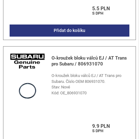
5.5 PLN
S DPH
Přidat do košíku
O-kroužek bloku válců EJ / AT Trans
pro Subaru / 806931070
O-kroužek bloku válců EJ / AT Trans pro
Subaru. Číslo OEM 806931070.
Stav: Nové
Kód:
OE_806931070
9.9 PLN
S DPH