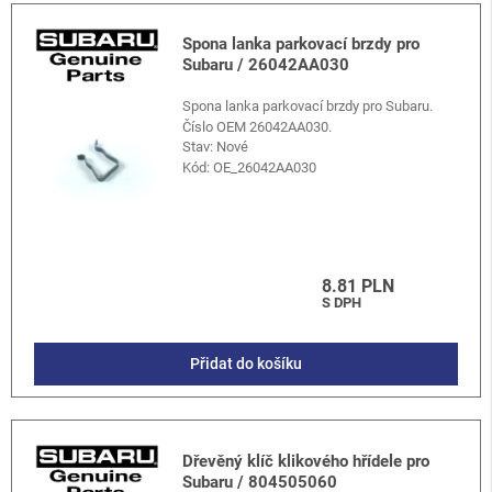
Spona lanka parkovací brzdy pro
Subaru / 26042AA030
Spona lanka parkovací brzdy pro Subaru.
Číslo OEM 26042AA030.
Stav: Nové
Kód:
OE_26042AA030
8.81 PLN
S DPH
Přidat do košíku
Dřevěný klíč klikového hřídele pro
Subaru / 804505060