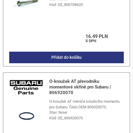
Kód:
OE_800708620
16.49 PLN
S DPH
Přidat do košíku
O-kroužek AT převodníku
momentové skříně pro Subaru /
806920070
O-kroužek AT měniče krouticího momentu
pro Subaru. Číslo OEM 806920070.
Stav: Nové
Kód:
OE_806920070