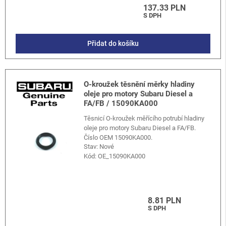
137.33 PLN
S DPH
Přidat do košíku
O-kroužek těsnění měrky hladiny
oleje pro motory Subaru Diesel a
FA/FB / 15090KA000
Těsnicí O-kroužek měřícího potrubí hladiny
oleje pro motory Subaru Diesel a FA/FB.
Číslo OEM 15090KA000.
Stav: Nové
Kód:
OE_15090KA000
8.81 PLN
S DPH