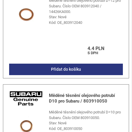
Měděné těsnění olejového potrubí D=12 pro
Subaru. Číslo OEM 803912040 /
14426KA000.
Stav: Nové
Kód:
OE_803912040
4.4 PLN
S DPH
Přidat do košíku
Měděné těsnění olejového potrubí
D10 pro Subaru / 803910050
Měděné těsnění olejového potrubí D=10 pro
Subaru. Číslo OEM 803910050.
Stav: Nové
Kód:
OE_803910050