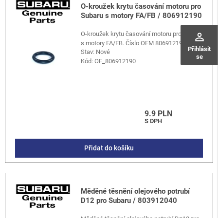
O-kroužek krytu časování motoru pro
Subaru s motory FA/FB / 806912190
O-kroužek krytu časování motoru pro Subaru
perm_identity
s motory FA/FB. Číslo OEM 806912190.
Přihlásit
Stav: Nové
se
Kód:
OE_806912190
9.9 PLN
S DPH
Přidat do košíku
Měděné těsnění olejového potrubí
D12 pro Subaru / 803912040