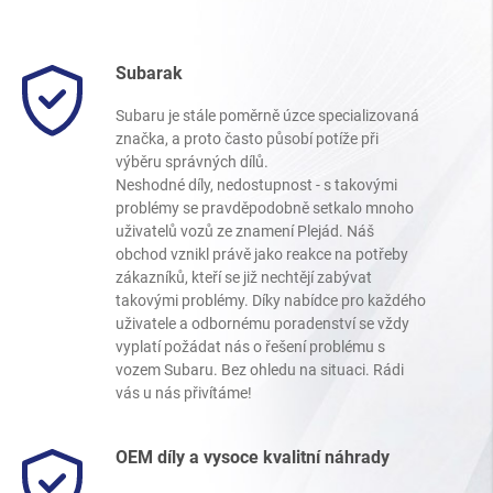
Subarak
Subaru je stále poměrně úzce specializovaná
značka, a proto často působí potíže při
výběru správných dílů.
Neshodné díly, nedostupnost - s takovými
problémy se pravděpodobně setkalo mnoho
uživatelů vozů ze znamení Plejád. Náš
obchod vznikl právě jako reakce na potřeby
zákazníků, kteří se již nechtějí zabývat
takovými problémy. Díky nabídce pro každého
uživatele a odbornému poradenství se vždy
vyplatí požádat nás o řešení problému s
vozem Subaru. Bez ohledu na situaci. Rádi
vás u nás přivítáme!
OEM díly a vysoce kvalitní náhrady