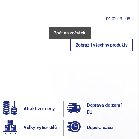
Da
01
02
03
…
08
keyboard_arrow_right
Zpět na začátek
Zobrazit všechny produkty
Doprava do zemí
Atraktivní ceny
EU
Velký výběr dílů
Úspora času