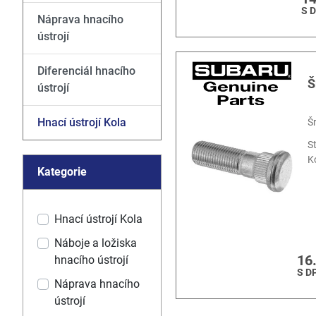
S 
Náprava hnacího
ústrojí
Diferenciál hnacího
Š
ústrojí
Hnací ústrojí Kola
Š
S
K
Kategorie
Hnací ústrojí Kola
Náboje a ložiska
16
hnacího ústrojí
S D
Náprava hnacího
ústrojí