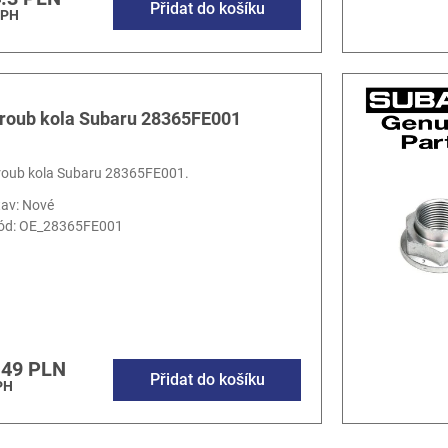
Přidat do košíku
DPH
roub kola Subaru 28365FE001
roub kola Subaru 28365FE001.
tav: Nové
ód:
OE_28365FE001
.49 PLN
Přidat do košíku
PH