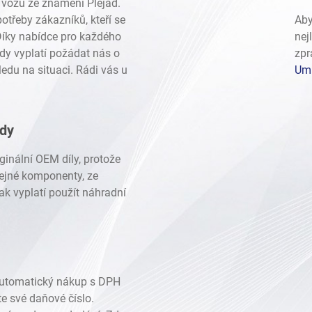
vozů ze znamení Plejád.
otřeby zákazníků, kteří se
Aby
 Díky nabídce pro každého
nej
dy vyplatí požádat nás o
zpr
edu na situaci. Rádi vás u
Umí
ady
ginální OEM díly, protože
stejné komponenty, ze
ak vyplatí použít náhradní
automatický nákup s DPH
te své daňové číslo.