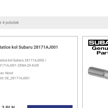
z 4 položek
atice kol Subaru 28171AJ001
atice kol Subaru 28171AJ000 /
8171AJ001.CENA ZA KUS!
tav: Nové
ód:
OE_28171AJ001
.3 PLN