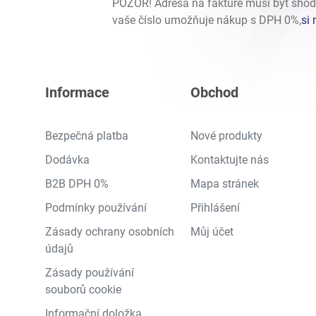
POZOR! Adresa na faktuře musí být shod
vaše číslo umožňuje nákup s DPH 0%,
si 
Informace
Obchod
Bezpečná platba
Nové produkty
Dodávka
Kontaktujte nás
B2B DPH 0%
Mapa stránek
Podmínky používání
Přihlášení
Zásady ochrany osobních
Můj účet
údajů
Zásady používání
souborů cookie
Informační doložka