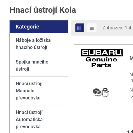
Hnací ústrojí Kola
Kategorie
Zobrazení 1-4 
Náboje a ložiska
hnacího ústrojí
M
Spojka hnacího
ústrojí
M
2
Hnací ústrojí
S
Manuální
K
převodovka
Hnací ústrojí
Automatická
převodovka
14