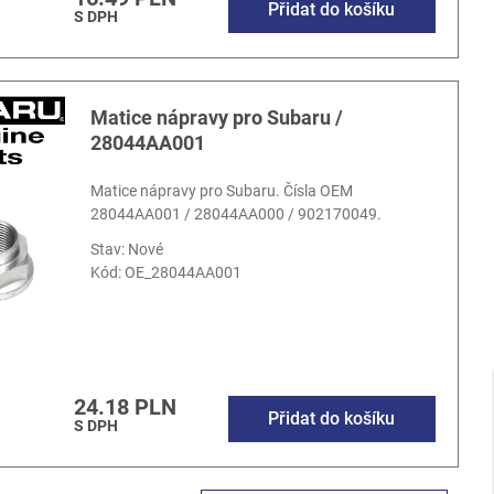
Přidat do košíku
S DPH
Matice nápravy pro Subaru /
28044AA001
Matice nápravy pro Subaru. Čísla OEM
28044AA001 / 28044AA000 / 902170049.
Stav: Nové
Kód:
OE_28044AA001
24.18 PLN
Přidat do košíku
S DPH