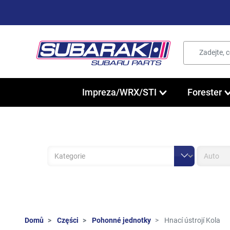
Impreza/WRX/STI
Forester
Domů
Części
Pohonné jednotky
Hnací ústrojí Kola