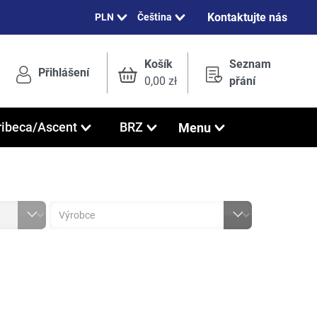
Kontaktujte nás
Čeština
Košík
Seznam
Přihlášení
0,00 zł
přání
Menu
ribeca/Ascent
BRZ