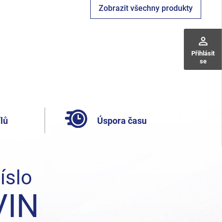
Zobrazit všechny produkty
perm_identity
Přihlásit
se
lů
Úspora času
íslo
VIN