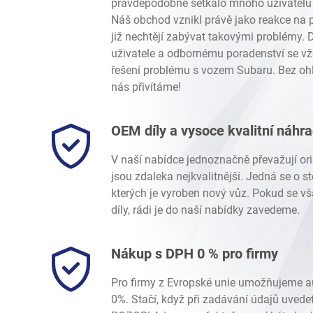
pravděpodobně setkalo mnoho uživatelů 
Náš obchod vznikl právě jako reakce na p
již nechtějí zabývat takovými problémy.
uživatele a odbornému poradenství se vž
řešení problému s vozem Subaru. Bez ohl
nás přivítáme!
OEM díly a vysoce kvalitní náhr
V naší nabídce jednoznačně převažují ori
jsou zdaleka nejkvalitnější. Jedná se o 
kterých je vyroben nový vůz. Pokud se vš
díly, rádi je do naší nabídky zavedeme.
Nákup s DPH 0 % pro firmy
Pro firmy z Evropské unie umožňujeme 
0%. Stačí, když při zadávání údajů uvede