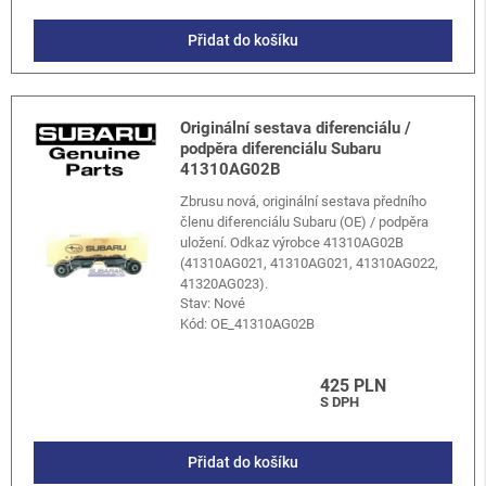
Přidat do košíku
Originální sestava diferenciálu /
podpěra diferenciálu Subaru
41310AG02B
Zbrusu nová, originální sestava předního
členu diferenciálu Subaru (OE) / podpěra
uložení. Odkaz výrobce 41310AG02B
(41310AG021, 41310AG021, 41310AG022,
41320AG023).
Stav: Nové
Kód:
OE_41310AG02B
425 PLN
S DPH
Přidat do košíku