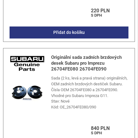
220 PLN
S DPH
Přidat do košíku
Originální sada zadních brzdových
desek Subaru pro Imprezu
26704FE080 26704FE090
Sada (2 ks, levá a pravá strana) originálních,
OEM zadních brzdových destiček Subaru.
Čísla OEM 26704FE080 a 26704FE090.
Vhodné pro Subaru Impreza G11.
Stav: Nové
Kód:
OE_26704FE080/090
840 PLN
S DPH