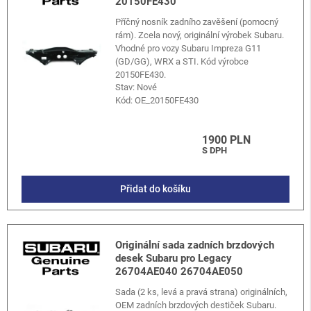
20150FE430
Příčný nosník zadního zavěšení (pomocný
rám). Zcela nový, originální výrobek Subaru.
Vhodné pro vozy Subaru Impreza G11
(GD/GG), WRX a STI. Kód výrobce
20150FE430.
Stav: Nové
Kód:
OE_20150FE430
1900 PLN
S DPH
Přidat do košíku
Originální sada zadních brzdových
desek Subaru pro Legacy
26704AE040 26704AE050
Sada (2 ks, levá a pravá strana) originálních,
OEM zadních brzdových destiček Subaru.