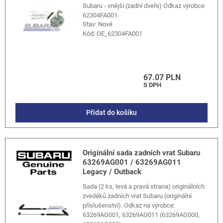
Subaru - vnější (zadní dveře) Odkaz výrobce
62304FA001.
Stav: Nové
Kód:
OE_62304FA001
67.07 PLN
S DPH
Přidat do košíku
Originální sada zadních vrat Subaru
63269AG001 / 63269AG011
Legacy / Outback
Sada (2 ks, levá a pravá strana) originálních
zvedáků zadních vrat Subaru (originální
příslušenství). Odkaz na výrobce:
63269AG001, 63269AG011 (63269AG000,