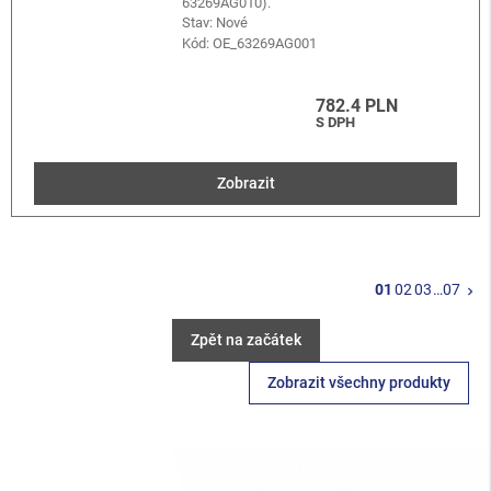
63269AG010).
Stav: Nové
Kód:
OE_63269AG001
782.4 PLN
S DPH
Zobrazit
Da
01
02
03
…
07
keyboard_arrow_right
Zpět na začátek
Zobrazit všechny produkty