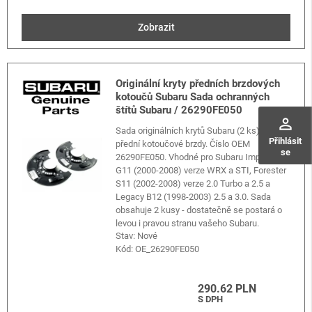
Zobrazit
Originální kryty předních brzdových
kotoučů Subaru Sada ochranných
štítů Subaru / 26290FE050
perm_identity
Sada originálních krytů Subaru (2 ks) pro
Přihlásit
přední kotoučové brzdy. Číslo OEM
se
26290FE050. Vhodné pro Subaru Impreza
G11 (2000-2008) verze WRX a STI, Forester
S11 (2002-2008) verze 2.0 Turbo a 2.5 a
Legacy B12 (1998-2003) 2.5 a 3.0. Sada
obsahuje 2 kusy - dostatečně se postará o
levou i pravou stranu vašeho Subaru.
Stav: Nové
Kód:
OE_26290FE050
290.62 PLN
S DPH