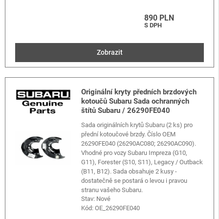
890 PLN
S DPH
Zobrazit
Originální kryty předních brzdových
kotoučů Subaru Sada ochranných
štítů Subaru / 26290FE040
Sada originálních krytů Subaru (2 ks) pro
přední kotoučové brzdy. Číslo OEM
26290FE040 (26290AC080; 26290AC090).
Vhodné pro vozy Subaru Impreza (G10,
G11), Forester (S10, S11), Legacy / Outback
(B11, B12). Sada obsahuje 2 kusy -
dostatečně se postará o levou i pravou
stranu vašeho Subaru.
Stav: Nové
Kód:
OE_26290FE040