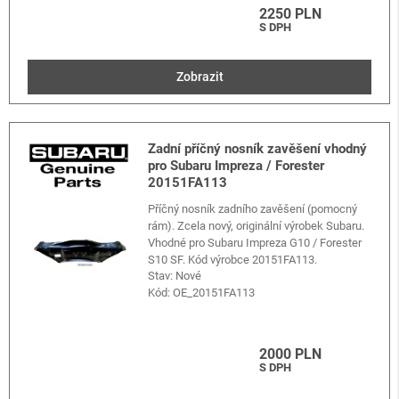
2250 PLN
S DPH
Zobrazit
Zadní příčný nosník zavěšení vhodný
pro Subaru Impreza / Forester
20151FA113
Příčný nosník zadního zavěšení (pomocný
rám). Zcela nový, originální výrobek Subaru.
Vhodné pro Subaru Impreza G10 / Forester
S10 SF. Kód výrobce 20151FA113.
Stav: Nové
Kód:
OE_20151FA113
2000 PLN
S DPH