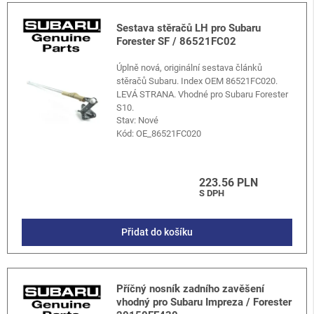
Sestava stěračů LH pro Subaru
Forester SF / 86521FC02
Úplně nová, originální sestava článků
stěračů Subaru. Index OEM 86521FC020.
LEVÁ STRANA. Vhodné pro Subaru Forester
S10.
Stav: Nové
Kód:
OE_86521FC020
223.56 PLN
S DPH
Přidat do košíku
Příčný nosník zadního zavěšení
vhodný pro Subaru Impreza / Forester