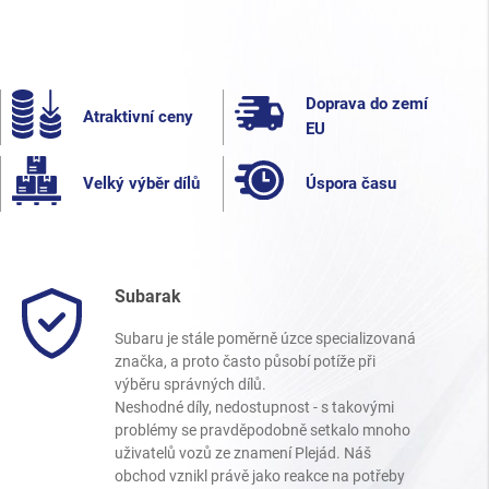
Doprava do zemí
Atraktivní ceny
EU
Velký výběr dílů
Úspora času
Subarak
Subaru je stále poměrně úzce specializovaná
značka, a proto často působí potíže při
výběru správných dílů.
Neshodné díly, nedostupnost - s takovými
problémy se pravděpodobně setkalo mnoho
uživatelů vozů ze znamení Plejád. Náš
obchod vznikl právě jako reakce na potřeby