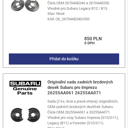
Čísla OEM 26704AE040 a 26704AE050.
Vhodné pro Subaru Legacy B12 / B13.
Stav: Nové
Kód:
OE_26704AE040/050
850 PLN
S DPH
Přidat do košíku
Originální sada zadních brzdových
desek Subaru pro Imprezu
26255AA061 26255AA071
Sada (2 ks, levá a pravá strana) originálních,
OEM zadních brzdových destiček Subaru.
Čísla OEM 26255AA061 a 26255AA071.
Vhodné pro vozy Subaru Impreza (G10/G11),
Legacy (B11) a Forester (S10/S11).