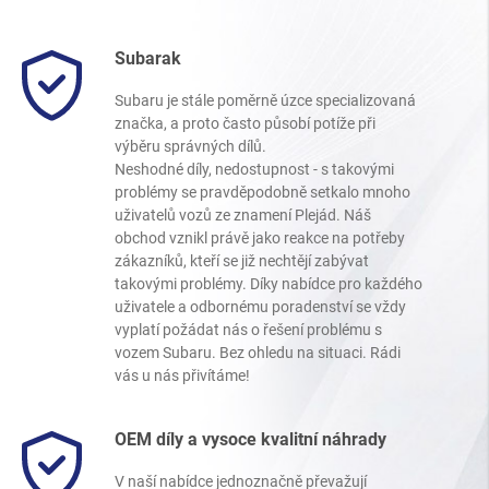
Subarak
Subaru je stále poměrně úzce specializovaná
značka, a proto často působí potíže při
výběru správných dílů.
Neshodné díly, nedostupnost - s takovými
problémy se pravděpodobně setkalo mnoho
uživatelů vozů ze znamení Plejád. Náš
obchod vznikl právě jako reakce na potřeby
zákazníků, kteří se již nechtějí zabývat
takovými problémy. Díky nabídce pro každého
uživatele a odbornému poradenství se vždy
vyplatí požádat nás o řešení problému s
vozem Subaru. Bez ohledu na situaci. Rádi
vás u nás přivítáme!
OEM díly a vysoce kvalitní náhrady
V naší nabídce jednoznačně převažují