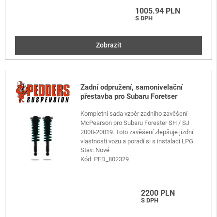
1005.94 PLN
S DPH
Zobrazit
Zadní odpružení, samonivelační
přestavba pro Subaru Foretser
Kompletní sada vzpěr zadního zavěšení
McPearson pro Subaru Forester SH / SJ
2008-20019. Toto zavěšení zlepšuje jízdní
vlastnosti vozu a poradí si s instalací LPG.
Stav: Nové
Kód:
PED_802329
2200 PLN
S DPH