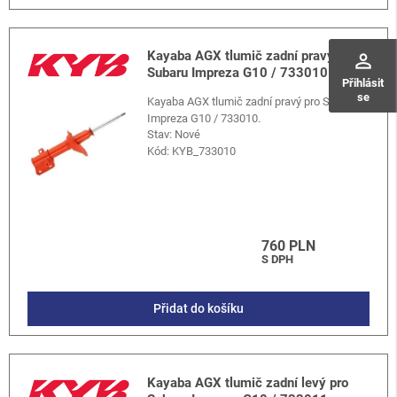
Kayaba AGX tlumič zadní pravý pro
perm_identity
Subaru Impreza G10 / 733010
Přihlásit
se
Kayaba AGX tlumič zadní pravý pro Subaru
Impreza G10 / 733010.
Stav: Nové
Kód:
KYB_733010
760 PLN
S DPH
Přidat do košíku
Kayaba AGX tlumič zadní levý pro