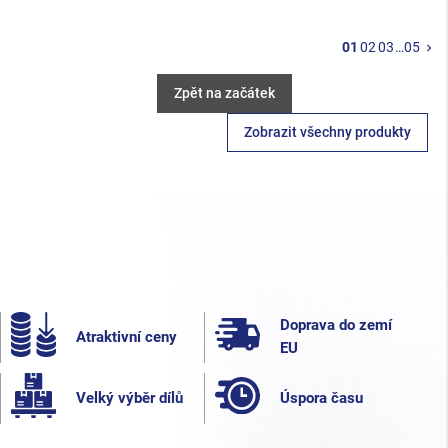
Da
01
02
03
…
05
keyboard_arrow_right
Zpět na začátek
Zobrazit všechny produkty
Doprava do zemí
Atraktivní ceny
EU
Velký výběr dílů
Úspora času