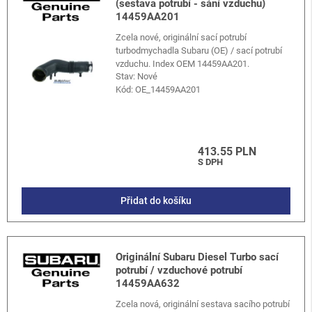
(sestava potrubí - sání vzduchu)
14459AA201
Zcela nové, originální sací potrubí
turbodmychadla Subaru (OE) / sací potrubí
vzduchu. Index OEM 14459AA201.
Stav: Nové
Kód:
OE_14459AA201
413.55 PLN
S DPH
Přidat do košíku
Originální Subaru Diesel Turbo sací
potrubí / vzduchové potrubí
14459AA632
Zcela nová, originální sestava sacího potrubí