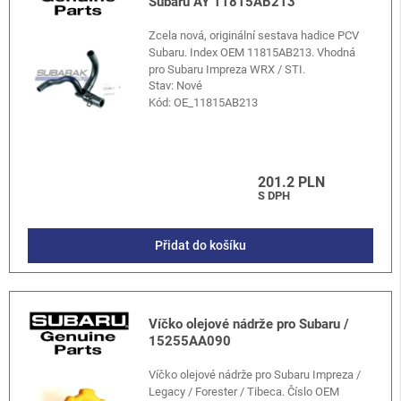
Subaru AY 11815AB213
Zcela nová, originální sestava hadice PCV
Subaru. Index OEM 11815AB213. Vhodná
pro Subaru Impreza WRX / STI.
Stav: Nové
Kód:
OE_11815AB213
201.2 PLN
S DPH
Přidat do košíku
Víčko olejové nádrže pro Subaru /
15255AA090
Víčko olejové nádrže pro Subaru Impreza /
Legacy / Forester / Tibeca. Číslo OEM