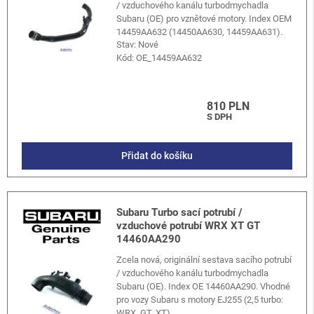
/ vzduchového kanálu turbodmychadla
Subaru (OE) pro vznětové motory. Index OEM
14459AA632 (14450AA630, 14459AA631).
Stav: Nové
Kód:
OE_14459AA632
810 PLN
S DPH
Přidat do košíku
Subaru Turbo sací potrubí /
vzduchové potrubí WRX XT GT
14460AA290
Zcela nová, originální sestava sacího potrubí
/ vzduchového kanálu turbodmychadla
Subaru (OE). Index OE 14460AA290. Vhodné
pro vozy Subaru s motory EJ255 (2,5 turbo:
WRX, GT, XT).