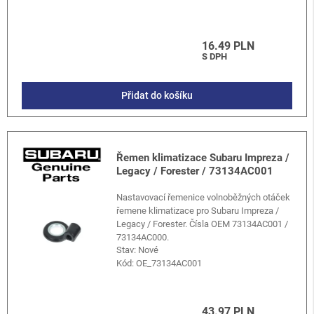
16.49 PLN
S DPH
Přidat do košíku
Řemen klimatizace Subaru Impreza /
Legacy / Forester / 73134AC001
Nastavovací řemenice volnoběžných otáček
řemene klimatizace pro Subaru Impreza /
Legacy / Forester. Čísla OEM 73134AC001 /
73134AC000.
Stav: Nové
Kód:
OE_73134AC001
43.97 PLN