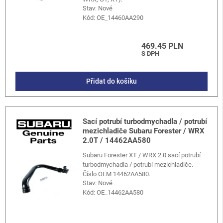
Stav: Nové
Kód:
OE_14460AA290
469.45 PLN
S DPH
Přidat do košíku
Sací potrubí turbodmychadla / potrubí
mezichladiče Subaru Forester / WRX
2.0T / 14462AA580
Subaru Forester XT / WRX 2.0 sací potrubí
turbodmychadla / potrubí mezichladiče.
Číslo OEM 14462AA580.
Stav: Nové
Kód:
OE_14462AA580