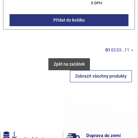
S DPH
Přidat do košíku
Da
01
02
03
…
11
keyboard_arrow_right
Zpět na začátek
Zobrazit všechny produkty
Doprava do zemí