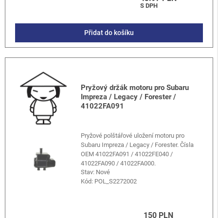
S DPH
Přidat do košíku
Pryžový držák motoru pro Subaru
Impreza / Legacy / Forester /
41022FA091
Pryžové polštářové uložení motoru pro
Subaru Impreza / Legacy / Forester. Čísla
OEM 41022FA091 / 41022FE040 /
41022FA090 / 41022FA000.
Stav: Nové
Kód:
POL_S2272002
150 PLN