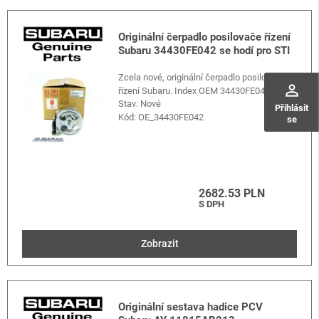
Originální čerpadlo posilovače řízení
Subaru 34430FE042 se hodí pro STI
Zcela nové, originální čerpadlo posilovače
perm_identity
řízení Subaru. Index OEM 34430FE042.
Stav: Nové
Přihlásit
Kód:
OE_34430FE042
se
2682.53 PLN
S DPH
Zobrazit
Originální sestava hadice PCV