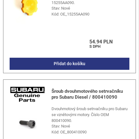
15255AA090.
Stav: Nové
Kód:
OE_15255AA090
54.94 PLN
S DPH
Přidat do košíku
Šroub dvouhmotového setrvačníku
pro Subaru Diesel / 800410090
Dvouhmotový šroub setrvačníku pro Subaru
se vznětovými motory. Číslo OEM
800410090.
Stav: Nové
Kód:
OE_800410090