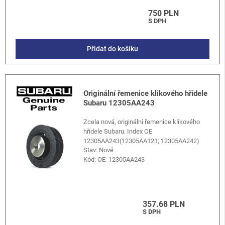
750 PLN
S DPH
Přidat do košíku
Originální řemenice klikového hřídele
Subaru 12305AA243
Zcela nová, originální řemenice klikového
hřídele Subaru. Index OE
12305AA243(12305AA121; 12305AA242)
Stav: Nové
Kód:
OE_12305AA243
357.68 PLN
S DPH