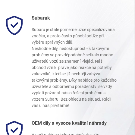
Subarak
Subaru je stále poměrně úzce specializovaná
značka, a proto často působí potíže při
výběru správných dílů.
Neshodné díly, nedostupnost - s takovými
problémy se pravděpodobně setkalo mnoho
uživatelů vozů ze znamení Plejád. Náš
obchod vznikl právě jako reakce na potřeby
zákazníků, kteří se již nechtějí zabývat
takovými problémy. Díky nabídce pro každého
uživatele a odbornému poradenství se vždy
vyplatí požádat nás o řešení problému s
vozem Subaru. Bez ohledu na situaci. Rádi
vás u nás přivítáme!
OEM díly a vysoce kvalitní náhrady
V naší nabídce jednoznačně převažují