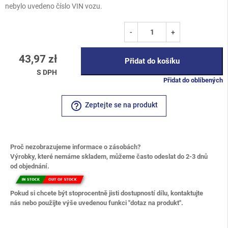
nebylo uvedeno číslo VIN vozu.
-
+
43,97 zł
Přidat do košíku
S DPH
Přidat do oblíbených
help_outline
Zeptejte se na produkt
Proč nezobrazujeme informace o zásobách?
Výrobky, které nemáme skladem, můžeme často odeslat do 2-3 dnů
od objednání.
Pokud si chcete být stoprocentně jisti dostupností dílu, kontaktujte
nás nebo použijte výše uvedenou funkci "dotaz na produkt".