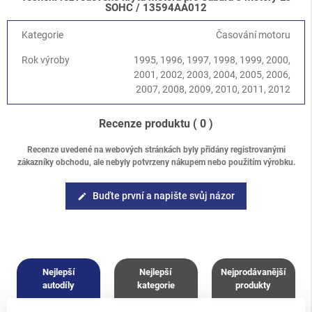
Legacy/Outback
-
Legacy/Outback B12 (BE/BH) 1998-2003
/
SOHC / 13594AA012
2.5 SOHC EJ251
Legacy/Outback
-
Baja 2002-2006
/
2.5 SOHC EJ251/253
Kategorie
Časování motoru
Legacy/Outback
-
Legacy/Outback B13 (BL/BP) 2003-2009
/
Rok výroby
1995, 1996, 1997, 1998, 1999, 2000,
2.0 SOHC EJ202
2001, 2002, 2003, 2004, 2005, 2006,
Legacy/Outback
-
Legacy/Outback B13 (BL/BP) 2003-2009
/
2007, 2008, 2009, 2010, 2011, 2012
2.5 SOHC EJ253
Legacy/Outback
-
Legacy/Outback B14 (BM/BR) 2010-2014
/
2.5 SOHC EJ25
Recenze produktu
( 0 )
Forester
-
Forester S10 (SF) 1997-2002
/
2.0 SOHC
Forester
-
Forester S10 (SF) 1997-2002
/
2.5 SOHC
Recenze uvedené na webových stránkách byly přidány registrovanými
zákazníky obchodu, ale nebyly potvrzeny nákupem nebo použitím výrobku.
Forester
-
Forester S11 (SG) 2002-2008
/
2.0 EJ201 SOHC
Forester
-
Forester S11 (SG) 2002-2008
/
2.5 SOHC EJ25
Forester
-
Forester S12 (SH) 2008-2013
/
2.5 SOHC EJ25
Buďte první a napište svůj názor
edit
Nejlepší
Nejlepší
Nejprodávanější
autodíly
kategorie
produkty