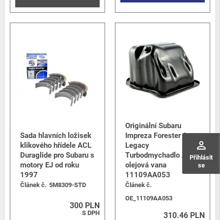
Originální Subaru
Sada hlavních ložisek
Impreza Forester &
perm_identity
klikového hřídele ACL
Legacy
Duraglide pro Subaru s
Turbodmychadlo /
Přihlásit
motory EJ od roku
olejová vana
se
1997
11109AA053
Článek č.
5M8309-STD
Článek č.
OE_11109AA053
300 PLN
S DPH
310.46 PLN