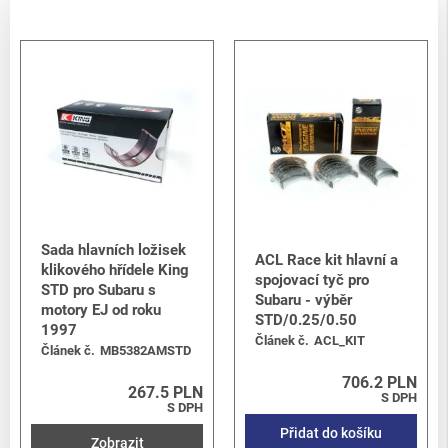
Sada hlavních ložisek
ACL Race kit hlavní a
klikového hřídele King
spojovací tyč pro
STD pro Subaru s
Subaru - výběr
motory EJ od roku
STD/0.25/0.50
1997
Článek č.
ACL_KIT
Článek č.
MB5382AMSTD
706.2 PLN
267.5 PLN
S DPH
S DPH
Přidat do košíku
Zobrazit