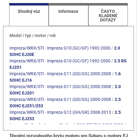
Shodný vůz
Informace
ČASTO
KLADENÉ
DOTAZY
Model / typ / motor / rok
Impreza/WRX/STI
-
Impreza G10 (GC/GF) 1992-2000
/
2.0
SOHC EJ20E
Impreza/WRX/STI
-
Impreza G10 (GC/GF) 1992-2000
/
2.5 RS
EJ251
Impreza/WRX/STI
-
Impreza G11 (GD/GG) 2000-2008
/
1.6
SOHC EJ16
Impreza/WRX/STI
-
Impreza G11 (GD/GG) 2000-2008
/
2.0
SOHC EJ201
Impreza/WRX/STI
-
Impreza G11 (GD/GG) 2000-2008
/
2.5
SOHC EJ251/253
Impreza/WRX/STI
-
Impreza G12 (GH/GR) 2008-2013
/
2.5
SOHC EJ253
Legacy/Outback
-
Legacy/Outback B12 (BE/BH) 1998-2003
/
2.0 SOHC EJ201
Těsnění rozvodového krytu motoru pro Subaru s motory EJ