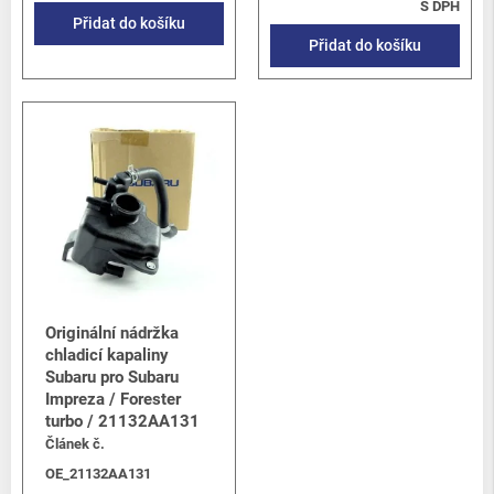
S DPH
Přidat do košíku
Přidat do košíku
Originální nádržka
chladicí kapaliny
Subaru pro Subaru
Impreza / Forester
turbo / 21132AA131
Článek č.
OE_21132AA131