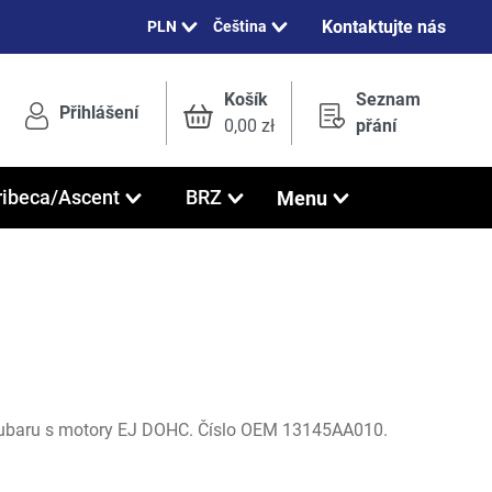
Kontaktujte nás
Čeština
Košík
Seznam
Přihlášení
0,00 zł
přání
Menu
ribeca/Ascent
BRZ
Subaru s motory EJ DOHC. Číslo OEM 13145AA010.