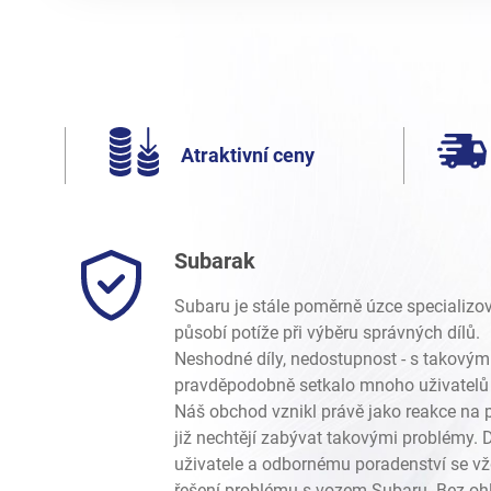
Atraktivní ceny
Subarak
Subaru je stále poměrně úzce specializo
působí potíže při výběru správných dílů.
Neshodné díly, nedostupnost - s takovým
pravděpodobně setkalo mnoho uživatelů 
Náš obchod vznikl právě jako reakce na p
již nechtějí zabývat takovými problémy.
uživatele a odbornému poradenství se vž
řešení problému s vozem Subaru. Bez ohl