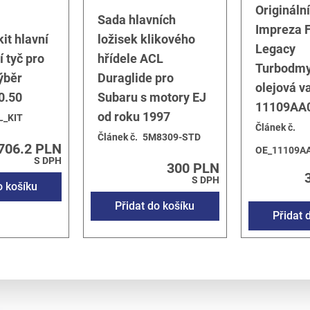
Origináln
Sada hlavních
Impreza F
it hlavní
ložisek klikového
Legacy
í tyč pro
hřídele ACL
Turbodmy
ýběr
Duraglide pro
olejová v
0.50
Subaru s motory EJ
11109AA
od roku 1997
L_KIT
Článek č.
Článek č.
5M8309-STD
706.2 PLN
OE_11109A
S DPH
300 PLN
S DPH
o košíku
Přidat do košíku
Přidat 