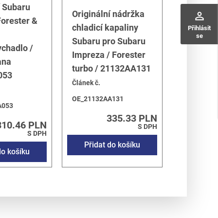
í Subaru
Originální nádržka
perm_identity
orester &
chladicí kapaliny
Přihlásit
se
Subaru pro Subaru
chadlo /
Impreza / Forester
ana
turbo / 21132AA131
053
Článek č.
OE_21132AA131
A053
335.33 PLN
310.46 PLN
S DPH
S DPH
Přidat do košíku
do košíku