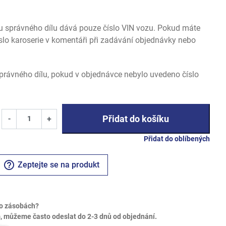
u správného dílu dává pouze číslo VIN vozu. Pokud máte
slo karoserie v komentáři při zadávání objednávky nebo
rávného dílu, pokud v objednávce nebylo uvedeno číslo
Přidat do košíku
-
+
Přidat do oblíbených
help_outline
Zeptejte se na produkt
o zásobách?
 můžeme často odeslat do 2-3 dnů od objednání.