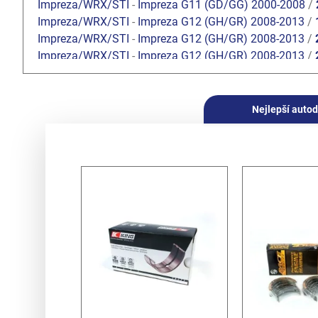
Impreza/WRX/STI
-
Impreza G11 (GD/GG) 2000-2008
/
Impreza/WRX/STI
-
Impreza G12 (GH/GR) 2008-2013
/
Impreza/WRX/STI
-
Impreza G12 (GH/GR) 2008-2013
/
Impreza/WRX/STI
-
Impreza G12 (GH/GR) 2008-2013
/
Impreza/WRX/STI
-
Impreza G12 (GH/GR) 2008-2013
/
Legacy/Outback
-
Baja 2002-2006
/
2.5 Turbo EJ255
Legacy/Outback
-
Legacy/Outback B13 (BL/BP) 2003-2
Nejlepší autod
Legacy/Outback
-
Legacy/Outback B13 (BL/BP) 2003-2
Legacy/Outback
-
Legacy/Outback B14 (BM/BR) 2010-
Forester
-
Forester S10 (SF) 1997-2002
/
2.0 Turbo
Forester
-
Forester S11 (SG) 2002-2008
/
2.0 EJ204 DO
Forester
-
Forester S11 (SG) 2002-2008
/
2.0 XT Turbo 
Forester
-
Forester S11 (SG) 2002-2008
/
2.5 XT Turbo 
Forester
-
Forester S12 (SH) 2008-2013
/
2.0 DOHC EJ2
Forester
-
Forester S12 (SH) 2008-2013
/
2.5 Turbo EJ2