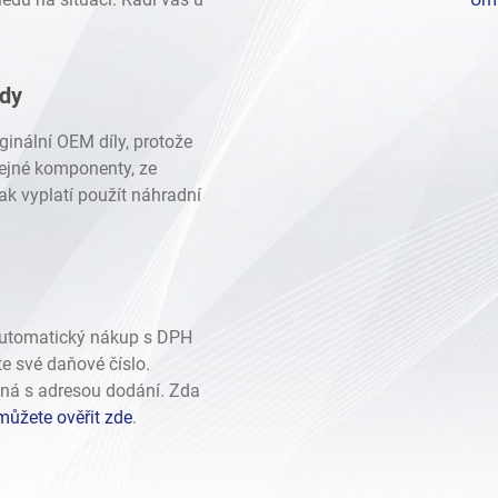
ady
ginální OEM díly, protože
stejné komponenty, ze
ak vyplatí použít náhradní
automatický nákup s DPH
te své daňové číslo.
ná s adresou dodání. Zda
můžete ověřit zde
.