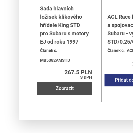
Sada hlavních
ložisek klikového
ACL Race k
hřídele King STD
a spojovac
pro Subaru s motory
Subaru - v
EJ od roku 1997
STD/0.25/
Článek č.
Článek č.
AC
MB5382AMSTD
267.5 PLN
S DPH
Přidat d
Zobrazit