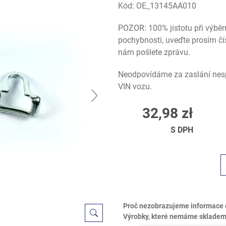
Kód:
OE_13145AA010
POZOR: 100% jistotu při výběr
pochybnosti, uveďte prosím čí
nám pošlete zprávu.
Neodpovídáme za zaslání nesp
VIN vozu.
32,98 zł
S DPH
Proč nezobrazujeme informace 
Výrobky, které nemáme skladem,