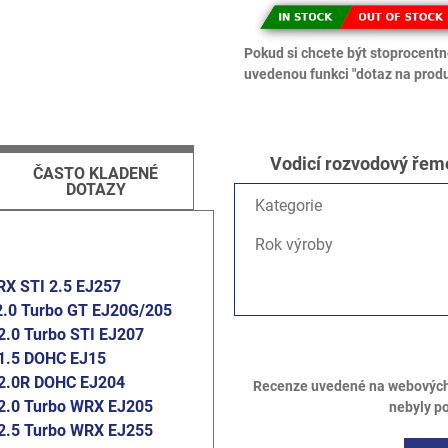
Pokud si chcete být stoprocentně
uvedenou funkci "dotaz na produ
Vodicí rozvodový řem
ČASTO KLADENÉ
DOTAZY
Kategorie
Rok výroby
X STI 2.5 EJ257
2.0 Turbo GT EJ20G/205
2.0 Turbo STI EJ207
1.5 DOHC EJ15
2.0R DOHC EJ204
Recenze uvedené na webových s
2.0 Turbo WRX EJ205
nebyly p
2.5 Turbo WRX EJ255