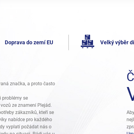
Doprava do zemí EU
Velký výběr dí
Č
vaná značka, a proto často
i problémy se
vozů ze znamení Plejád.
otřeby zákazníků, kteří se
Aby
 Díky nabídce pro každého
nej
dy vyplatí požádat nás o
zpr
edu na situaci. Rádi vás u
Umí