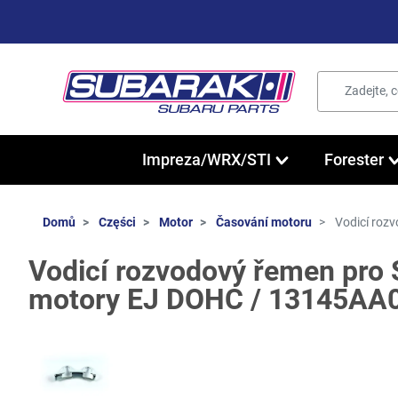
Impreza/WRX/STI
Forester
Domů
Części
Motor
Časování motoru
Vodicí roz
Vodicí rozvodový řemen pro 
motory EJ DOHC / 13145AA