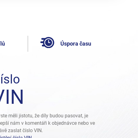
lů
Úspora času
íslo
VIN
ste měli jistotu, že díly budou pasovat, je
lepší nám v komentáři k objednávce nebo ve
ávě zaslat číslo VIN.
stění čísla VIN