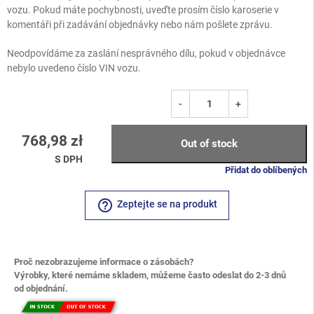
vozu. Pokud máte pochybnosti, uveďte prosím číslo karoserie v
komentáři při zadávání objednávky nebo nám pošlete zprávu.
Neodpovídáme za zaslání nesprávného dílu, pokud v objednávce
nebylo uvedeno číslo VIN vozu.
-
+
768,98 zł
Out of stock
S DPH
Přidat do oblíbených
help_outline
Zeptejte se na produkt
Proč nezobrazujeme informace o zásobách?
Výrobky, které nemáme skladem, můžeme často odeslat do 2-3 dnů
od objednání.