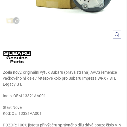
Zcela nový, originální výfuk Subaru (pravá strana) AVCS řemenice
vačkového hřídele / řetězové kolo pro Subaru Impreza WRX / STI,
Legacy GT.
Index OEM 13321AA001.
Stav: Nové
Kód:
OE_13321AA001
POZOR: 100% jistotu při výběru správného dílu dává pouze číslo VIN