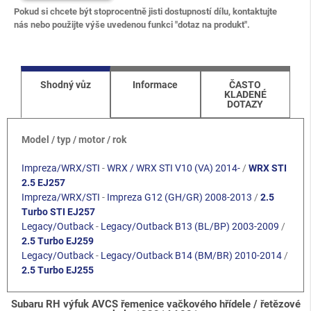
Pokud si chcete být stoprocentně jisti dostupností dílu, kontaktujte
nás nebo použijte výše uvedenou funkci "dotaz na produkt".
Shodný vůz
Informace
ČASTO
KLADENÉ
DOTAZY
Model / typ / motor / rok
Impreza/WRX/STI
-
WRX / WRX STI V10 (VA) 2014-
/
WRX STI
2.5 EJ257
Impreza/WRX/STI
-
Impreza G12 (GH/GR) 2008-2013
/
2.5
Turbo STI EJ257
Legacy/Outback
-
Legacy/Outback B13 (BL/BP) 2003-2009
/
2.5 Turbo EJ259
Legacy/Outback
-
Legacy/Outback B14 (BM/BR) 2010-2014
/
2.5 Turbo EJ255
Subaru RH výfuk AVCS řemenice vačkového hřídele / řetězové