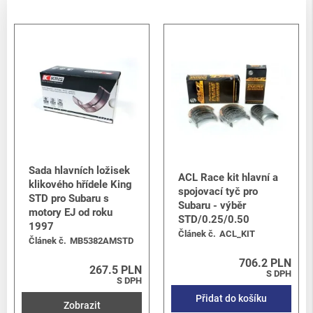
Sada hlavních ložisek
ACL Race kit hlavní a
klikového hřídele King
spojovací tyč pro
STD pro Subaru s
Subaru - výběr
motory EJ od roku
STD/0.25/0.50
1997
Článek č.
ACL_KIT
Článek č.
MB5382AMSTD
706.2 PLN
267.5 PLN
S DPH
S DPH
Přidat do košíku
Zobrazit