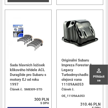
Originální Subaru
Sada hlavních ložisek
Impreza Forester &
perm_identity
klikového hřídele ACL
Legacy
Duraglide pro Subaru s
Turbodmychadlo /
Přihlásit
motory EJ od roku
olejová vana
se
1997
11109AA053
Článek č.
5M8309-STD
Článek č.
OE_11109AA053
300 PLN
S DPH
310.46 PLN
S DPH