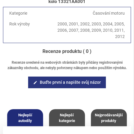
kolo 13321AA001
Kategorie
Časování motoru
Rok výroby
2000, 2001, 2002, 2003, 2004, 2005,
2006, 2007, 2008, 2009, 2010, 2011,
2012
Recenze produktu
( 0 )
Recenze uvedené na webových stránkách byly přidány registrovanými
zákazníky obchodu, ale nebyly potvrzeny nákupem nebo použitím výrobku.
Buďte první a napište svůj názor
edit
Nejlepší
Nejlepší
Nejprodávanější
autodíly
kategorie
produkty