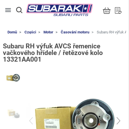
menu
Domů
Części
Motor
Časování motoru
Subaru RH výfuk AV
Subaru RH výfuk AVCS řemenice
vačkového hřídele / řetězové kolo
13321AA001