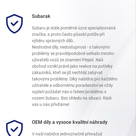
Subarak
Subaru je stále poměrně úzce specializovaná
značka, a proto často působí potíže při
výběru správných dílů.
Neshodné díly, nedostupnost - s takovými
problémy se pravděpodobně setkalo mnoho
uživatelů vozů ze znamení Plejád. Náš
obchod vznikl právě jako reakce na potřeby
zákazníků, kteří se již nechtějí zabývat
takovými problémy. Díky nabídce pro každého
uživatele a odbornému poradenství se vždy
vyplatí požádat nás o řešení problému s
vozem Subaru. Bez ohledu na situaci. Rádi
vás u nás přivítáme!
OEM díly a vysoce kvalitní náhrady
V naší nabídce jednoznačně převažují