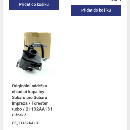
Přidat do košíku
Přidat do košíku
Originální nádržka
chladicí kapaliny
Subaru pro Subaru
Impreza / Forester
turbo / 21132AA131
Článek č.
OE_21132AA131