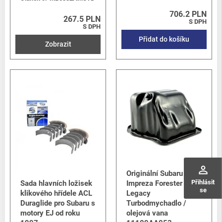
706.2 PLN
267.5 PLN
S DPH
S DPH
Přidat do košíku
Zobrazit
perm_identity
Originální Subaru
Přihlásit
Sada hlavních ložisek
Impreza Forester &
se
klikového hřídele ACL
Legacy
Duraglide pro Subaru s
Turbodmychadlo /
motory EJ od roku
olejová vana