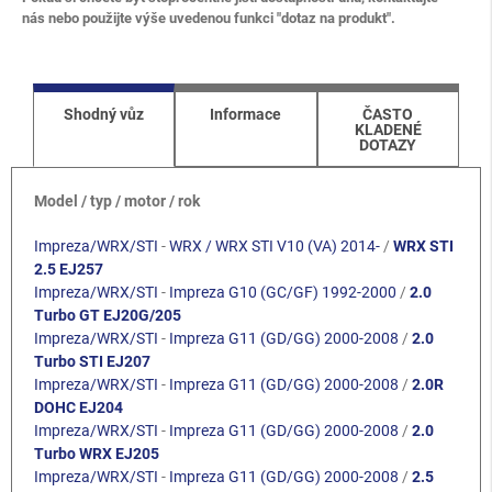
nás nebo použijte výše uvedenou funkci "dotaz na produkt".
Shodný vůz
Informace
ČASTO
KLADENÉ
DOTAZY
Model / typ / motor / rok
Impreza/WRX/STI
-
WRX / WRX STI V10 (VA) 2014-
/
WRX STI
2.5 EJ257
Impreza/WRX/STI
-
Impreza G10 (GC/GF) 1992-2000
/
2.0
Turbo GT EJ20G/205
Impreza/WRX/STI
-
Impreza G11 (GD/GG) 2000-2008
/
2.0
Turbo STI EJ207
Impreza/WRX/STI
-
Impreza G11 (GD/GG) 2000-2008
/
2.0R
DOHC EJ204
Impreza/WRX/STI
-
Impreza G11 (GD/GG) 2000-2008
/
2.0
Turbo WRX EJ205
Impreza/WRX/STI
-
Impreza G11 (GD/GG) 2000-2008
/
2.5