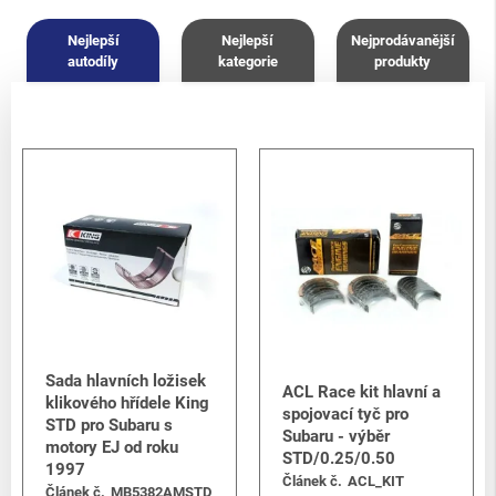
Forester
-
Forester S12 (SH) 2008-2013
/
2.5 Turbo EJ255
Nejlepší
Nejlepší
Nejprodávanější
autodíly
kategorie
produkty
Sada hlavních ložisek
ACL Race kit hlavní a
klikového hřídele King
spojovací tyč pro
STD pro Subaru s
Subaru - výběr
motory EJ od roku
STD/0.25/0.50
1997
Článek č.
ACL_KIT
Článek č.
MB5382AMSTD