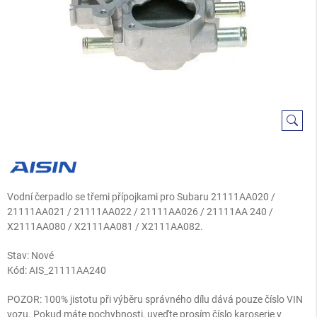
Vodní čerpadlo se třemi přípojkami pro Subaru 21111AA020 /
21111AA021 / 21111AA022 / 21111AA026 / 21111AA 240 /
X2111AA080 / X2111AA081 / X2111AA082.
Stav: Nové
Kód:
AIS_21111AA240
POZOR: 100% jistotu při výběru správného dílu dává pouze číslo VIN
vozu. Pokud máte pochybnosti, uveďte prosím číslo karoserie v