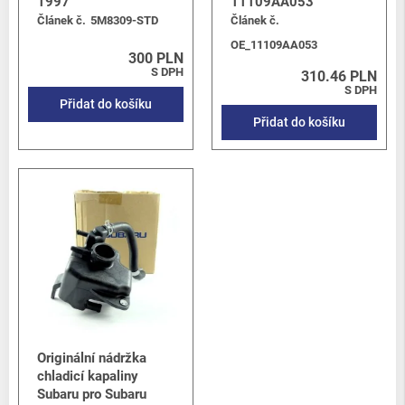
1997
11109AA053
Článek č.
5M8309-STD
Článek č.
OE_11109AA053
300 PLN
S DPH
310.46 PLN
S DPH
Přidat do košíku
Přidat do košíku
Originální nádržka
chladicí kapaliny
Subaru pro Subaru