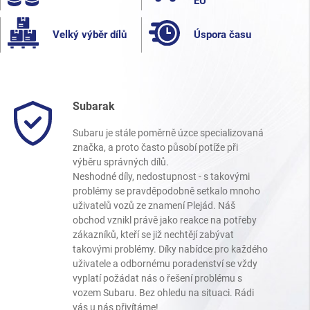
EU
Velký výběr dílů
Úspora času
Subarak
Subaru je stále poměrně úzce specializovaná
značka, a proto často působí potíže při
výběru správných dílů.
Neshodné díly, nedostupnost - s takovými
problémy se pravděpodobně setkalo mnoho
uživatelů vozů ze znamení Plejád. Náš
obchod vznikl právě jako reakce na potřeby
zákazníků, kteří se již nechtějí zabývat
takovými problémy. Díky nabídce pro každého
uživatele a odbornému poradenství se vždy
vyplatí požádat nás o řešení problému s
vozem Subaru. Bez ohledu na situaci. Rádi
vás u nás přivítáme!