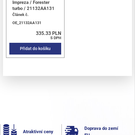
Impreza / Forester
turbo / 21132AA131
Článek č.
OE_21132AA131
335.33 PLN
S DPH
Přidat do košíku
Doprava do zemí
Atraktivní ceny