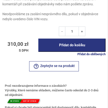
komentáři při zadávání objednávky nebo nám pošlete zprávu.
Neodpovídáme za zaslání nesprávného dílu, pokud v objednávce
nebylo uvedeno číslo VIN vozu.
-
+
310,00 zł
Přidat do košíku
S DPH
Přidat do oblíbených
help_outline
Zeptejte se na produkt
Proč nezobrazujeme informace o zásobách?
Výrobky, které nemáme skladem, můžeme často odeslat do 2-3 dnů
od objednání.
Pokud si chcete být stoprocentně jisti dostupností dílu, kontaktujte