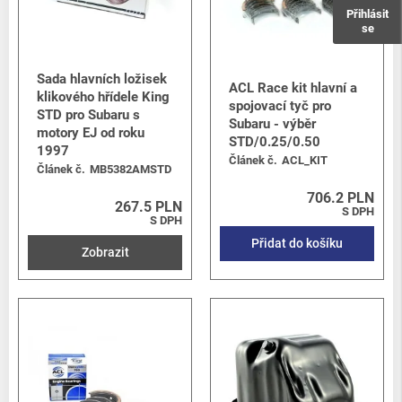
Přihlásit
se
Sada hlavních ložisek
ACL Race kit hlavní a
klikového hřídele King
spojovací tyč pro
STD pro Subaru s
Subaru - výběr
motory EJ od roku
STD/0.25/0.50
1997
Článek č.
ACL_KIT
Článek č.
MB5382AMSTD
706.2 PLN
267.5 PLN
S DPH
S DPH
Přidat do košíku
Zobrazit