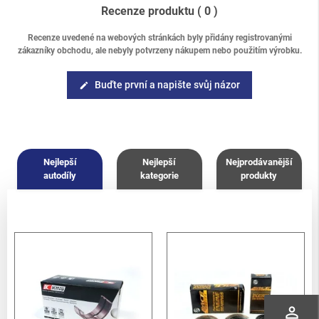
Recenze produktu
( 0 )
Recenze uvedené na webových stránkách byly přidány registrovanými
zákazníky obchodu, ale nebyly potvrzeny nákupem nebo použitím výrobku.
Buďte první a napište svůj názor
edit
Nejlepší
Nejlepší
Nejprodávanější
autodíly
kategorie
produkty
perm_identity