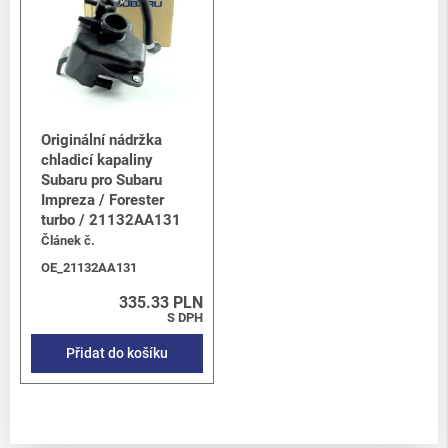
Originální nádržka
chladicí kapaliny
Subaru pro Subaru
Impreza / Forester
turbo / 21132AA131
Článek č.
OE_21132AA131
335.33 PLN
S DPH
Přidat do košíku