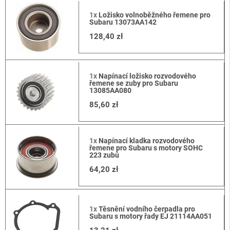
1x
Ložisko volnoběžného řemene pro
Subaru 13073AA142
128,40 zł
1x
Napínací ložisko rozvodového
řemene se zuby pro Subaru
13085AA080
85,60 zł
1x
Napínací kladka rozvodového
řemene pro Subaru s motory SOHC
223 zubů
64,20 zł
1x
Těsnění vodního čerpadla pro
Subaru s motory řady EJ 21114AA051