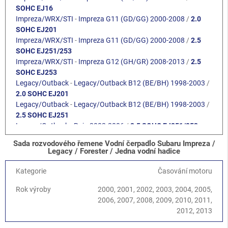
SOHC EJ16
Impreza/WRX/STI
-
Impreza G11 (GD/GG) 2000-2008
/
2.0
SOHC EJ201
Impreza/WRX/STI
-
Impreza G11 (GD/GG) 2000-2008
/
2.5
SOHC EJ251/253
Impreza/WRX/STI
-
Impreza G12 (GH/GR) 2008-2013
/
2.5
SOHC EJ253
Legacy/Outback
-
Legacy/Outback B12 (BE/BH) 1998-2003
/
2.0 SOHC EJ201
Legacy/Outback
-
Legacy/Outback B12 (BE/BH) 1998-2003
/
2.5 SOHC EJ251
Legacy/Outback
-
Baja 2002-2006
/
2.5 SOHC EJ251/253
Legacy/Outback
-
Legacy/Outback B13 (BL/BP) 2003-2009
/
Sada rozvodového řemene Vodní čerpadlo Subaru Impreza /
2.0 SOHC EJ202
Legacy / Forester / Jedna vodní hadice
Legacy/Outback
-
Legacy/Outback B13 (BL/BP) 2003-2009
/
2.5 SOHC EJ253
Kategorie
Časování motoru
Legacy/Outback
-
Legacy/Outback B14 (BM/BR) 2010-2014
/
Rok výroby
2000, 2001, 2002, 2003, 2004, 2005,
2.5 SOHC EJ25
2006, 2007, 2008, 2009, 2010, 2011,
Forester
-
Forester S11 (SG) 2002-2008
/
2.0 EJ201 SOHC
2012, 2013
Forester
-
Forester S11 (SG) 2002-2008
/
2.5 SOHC EJ25
Forester
-
Forester S12 (SH) 2008-2013
/
2.5 SOHC EJ25