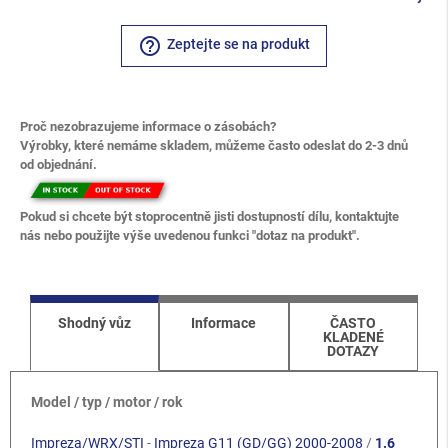
help_outline
Zeptejte se na produkt
Proč nezobrazujeme informace o zásobách?
Výrobky, které nemáme skladem, můžeme často odeslat do 2-3 dnů
od objednání.
Pokud si chcete být stoprocentně jisti dostupností dílu, kontaktujte
nás nebo použijte výše uvedenou funkci "dotaz na produkt".
Shodný vůz
Informace
ČASTO
KLADENÉ
DOTAZY
Model / typ / motor / rok
Impreza/WRX/STI
-
Impreza G11 (GD/GG) 2000-2008
/
1.6