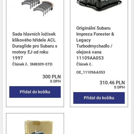
Originální Subaru
Sada hlavních ložisek
Impreza Forester &
klikového hřídele ACL
Legacy
Duraglide pro Subaru s
Turbodmychadlo /
motory EJ od roku
olejová vana
1997
11109AA053
Článek č.
5M8309-STD
Článek č.
OE_11109AA053
300 PLN
S DPH
310.46 PLN
S DPH
Přidat do košíku
Přidat do košíku