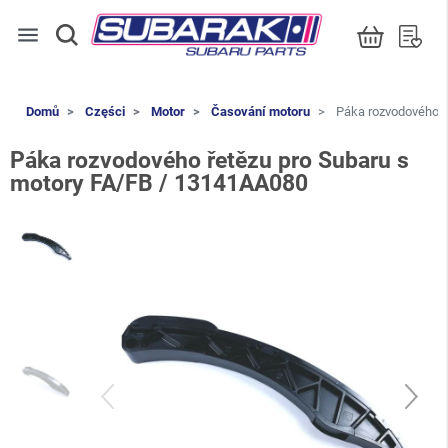
menu
Domů
Części
Motor
Časování motoru
Páka rozvodového ř
Páka rozvodového řetězu pro Subaru s
motory FA/FB / 13141AA080