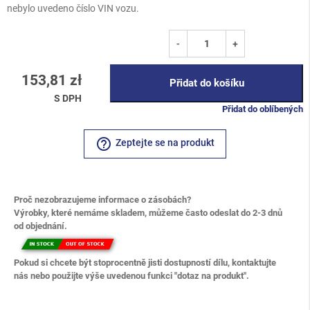
nebylo uvedeno číslo VIN vozu.
-
+
153,81 zł
Přidat do košíku
S DPH
Přidat do oblíbených
help_outline
Zeptejte se na produkt
Proč nezobrazujeme informace o zásobách?
Výrobky, které nemáme skladem, můžeme často odeslat do 2-3 dnů
od objednání.
Pokud si chcete být stoprocentně jisti dostupností dílu, kontaktujte
nás nebo použijte výše uvedenou funkci "dotaz na produkt".