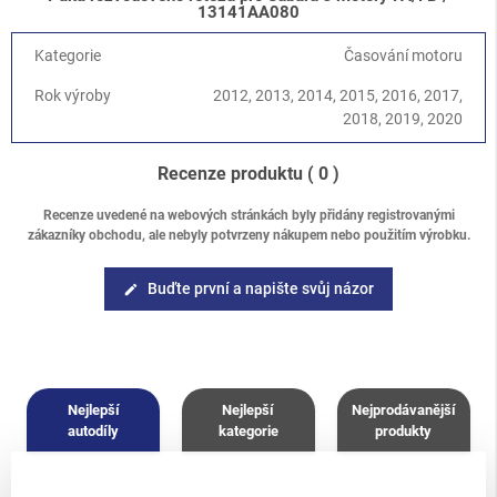
13141AA080
Kategorie
Časování motoru
Rok výroby
2012, 2013, 2014, 2015, 2016, 2017,
2018, 2019, 2020
Recenze produktu
( 0 )
Recenze uvedené na webových stránkách byly přidány registrovanými
zákazníky obchodu, ale nebyly potvrzeny nákupem nebo použitím výrobku.
Buďte první a napište svůj názor
edit
Nejlepší
Nejlepší
Nejprodávanější
autodíly
kategorie
produkty