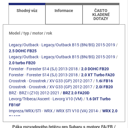
Shodný vůz
Informace
ČASTO
KLADENÉ
DOTAZY
Model / typ / motor / rok
Legacy/Outback
-
Legacy/Outback B15 (BN/BS) 2015-2019
/
2.5 DOHC FB25
Legacy/Outback
-
Legacy/Outback B15 (BN/BS) 2015-2019
/
2.0 turbo FB20
Forester
-
Forester S14 (SJ) 2013-2018
/
2.0 DOHC FB20
Forester
-
Forester S14 (SJ) 2013-2018
/
2.0 XT Turbo FA20
Crosstrek
-
Crosstrek / XV G33 (GP) 2012-2017
/
1.6i FB16
Crosstrek
-
Crosstrek / XV G33 (GP) 2012-2017
/
2.0i FB20
BRZ
-
BRZ I (Z10) 2012-2021
/
BRZ 2.0 FA20D
Levorg/Tribeca/Ascent
-
Levorg V10 (VM)
/
1.6 DIT Turbo
FB16F
Impreza/WRX/STI
-
WRX / WRX STI V10 (VA) 2014-
/
WRX 2.0
FA20F
Forester
-
Forester S14 (SJ) 2013-2018
/
2.5 DOHC FB25
Páka rozvodového řetězu pro Subaru s motory FA/FB /