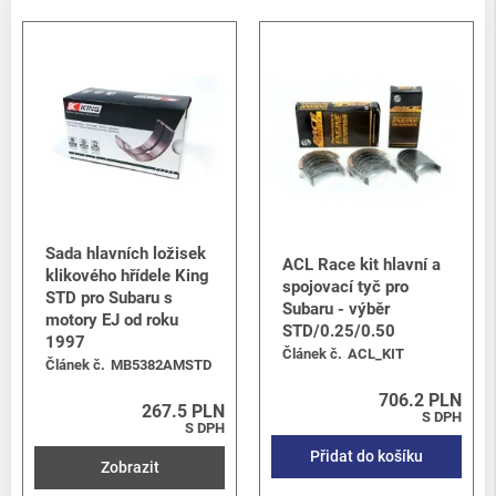
Sada hlavních ložisek
ACL Race kit hlavní a
klikového hřídele King
spojovací tyč pro
STD pro Subaru s
Subaru - výběr
motory EJ od roku
STD/0.25/0.50
1997
Článek č.
ACL_KIT
Článek č.
MB5382AMSTD
706.2 PLN
267.5 PLN
S DPH
S DPH
Přidat do košíku
Zobrazit