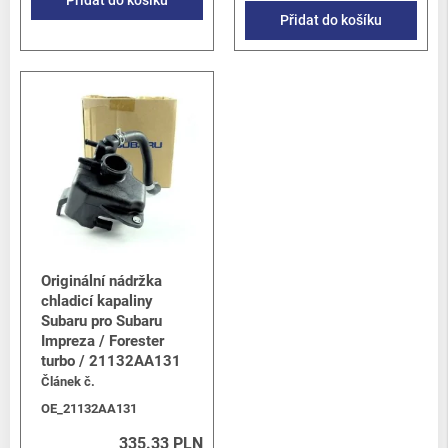
Přidat do košíku
Přidat do košíku
Originální nádržka
chladicí kapaliny
Subaru pro Subaru
Impreza / Forester
turbo / 21132AA131
Článek č.
OE_21132AA131
335.33 PLN