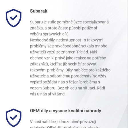
Subarak
Subaru je stále poměrně úzce specializovaná
značka, a proto často působí potíže při
výběru správných dílů.
Neshodné díly, nedostupnost - s takovými
problémy se pravděpodobně setkalo mnoho
uživatelů vozů ze znamení Plejád. Náš
obchod vznikl právě jako reakce na potřeby
zákazníků, kteří se již nechtějí zabývat
takovými problémy. Díky nabídce pro každého
uživatele a odbornému poradenství se vždy
vyplatí požádat nás o řešení problému s
vozem Subaru. Bez ohledu na situaci. Rádi
vás u nás přivítáme!
OEM díly a vysoce kvalitní náhrady
V naší nabídce jednoznačně převažují
originální OEM díly, protože jsou zdaleka