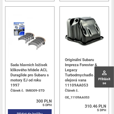
Originální Subaru
Sada hlavních ložisek
Impreza Forester &
klikového hřídele ACL
Legacy
perm_identity
Duraglide pro Subaru s
Turbodmychadlo /
Přihlásit
motory EJ od roku
olejová vana
se
1997
11109AA053
Článek č.
5M8309-STD
Článek č.
OE_11109AA053
300 PLN
S DPH
310.46 PLN
S DPH