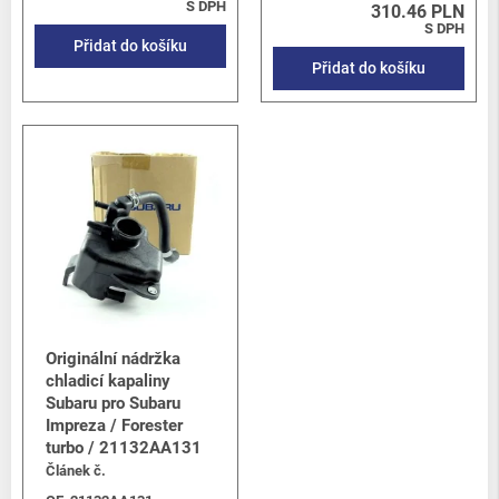
S DPH
310.46 PLN
S DPH
Přidat do košíku
Přidat do košíku
Originální nádržka
chladicí kapaliny
Subaru pro Subaru
Impreza / Forester
turbo / 21132AA131
Článek č.