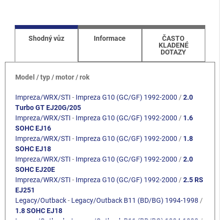
Shodný vůz
Informace
ČASTO
KLADENÉ
DOTAZY
Model / typ / motor / rok
Impreza/WRX/STI
-
Impreza G10 (GC/GF) 1992-2000
/
2.0
Turbo GT EJ20G/205
Impreza/WRX/STI
-
Impreza G10 (GC/GF) 1992-2000
/
1.6
SOHC EJ16
Impreza/WRX/STI
-
Impreza G10 (GC/GF) 1992-2000
/
1.8
SOHC EJ18
Impreza/WRX/STI
-
Impreza G10 (GC/GF) 1992-2000
/
2.0
SOHC EJ20E
Impreza/WRX/STI
-
Impreza G10 (GC/GF) 1992-2000
/
2.5 RS
EJ251
Legacy/Outback
-
Legacy/Outback B11 (BD/BG) 1994-1998
/
1.8 SOHC EJ18