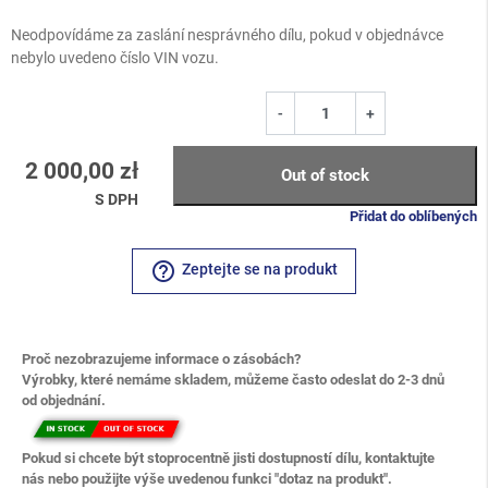
Neodpovídáme za zaslání nesprávného dílu, pokud v objednávce
nebylo uvedeno číslo VIN vozu.
-
+
2 000,00 zł
Out of stock
S DPH
Přidat do oblíbených
help_outline
Zeptejte se na produkt
Proč nezobrazujeme informace o zásobách?
Výrobky, které nemáme skladem, můžeme často odeslat do 2-3 dnů
od objednání.
Pokud si chcete být stoprocentně jisti dostupností dílu, kontaktujte
nás nebo použijte výše uvedenou funkci "dotaz na produkt".