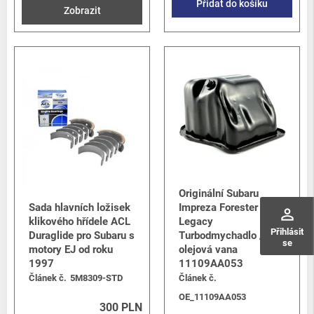
Přidat do košíku
Zobrazit
Originální Subaru
Sada hlavních ložisek
Impreza Forester &
perm_identity
klikového hřídele ACL
Legacy
Přihlásit
Duraglide pro Subaru s
Turbodmychadlo /
se
motory EJ od roku
olejová vana
1997
11109AA053
Článek č.
5M8309-STD
Článek č.
OE_11109AA053
300 PLN