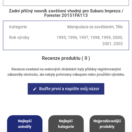
Legacy/Outback
-
Legacy/Outback B11 (BD/BG) 1994-1998
/
2.0 SOHC
Zadní příčný nosník zavěšení vhodný pro Subaru Impreza /
Legacy/Outback
-
Legacy/Outback B11 (BD/BG) 1994-1998
/
Forester 20151FA113
2.5 DOHC EJ25D
Forester
-
Forester S10 (SF) 1997-2002
/
2.0 SOHC
Kategorie
Manipulace se zavěšením, Tělo
Forester
-
Forester S10 (SF) 1997-2002
/
2.5 SOHC
Rok výroby
1995, 1996, 1997, 1998, 1999, 2000,
Forester
-
Forester S10 (SF) 1997-2002
/
2.0 Turbo
2001, 2002
Recenze produktu
( 0 )
Recenze uvedené na webových stránkách byly přidány registrovanými
zákazníky obchodu, ale nebyly potvrzeny nákupem nebo použitím výrobku.
Buďte první a napište svůj názor
edit
Nejlepší
Nejlepší
Nejprodávanější
autodíly
kategorie
produkty