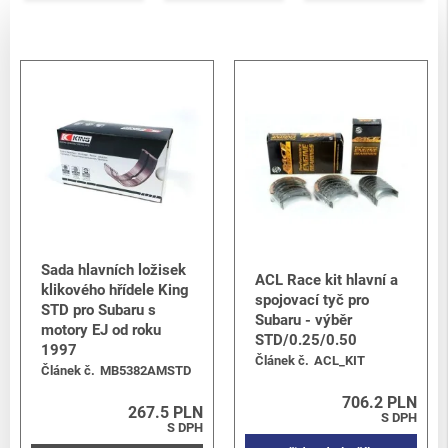
Sada hlavních ložisek
ACL Race kit hlavní a
klikového hřídele King
spojovací tyč pro
STD pro Subaru s
Subaru - výběr
motory EJ od roku
STD/0.25/0.50
1997
Článek č.
ACL_KIT
Článek č.
MB5382AMSTD
706.2 PLN
267.5 PLN
S DPH
S DPH