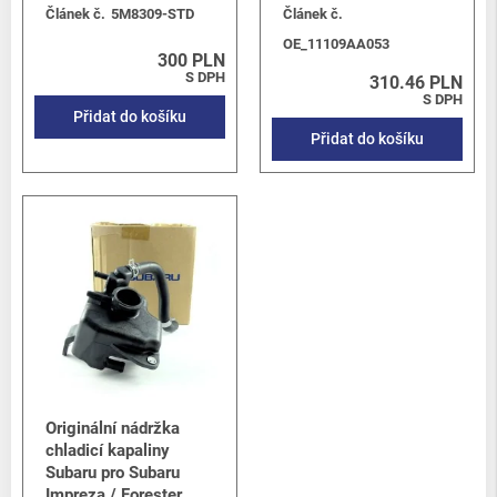
3.6 H6 EZ36D
Článek č.
5M8309-STD
Článek č.
Legacy/Outback
-
Legacy/Outback B15 (BN/BS) 2015-2019
/
OE_11109AA053
2.0 turbo FB20
300 PLN
Legacy/Outback
-
Baja 2002-2006
/
2.5 SOHC EJ251/253
S DPH
310.46 PLN
Legacy/Outback
-
Baja 2002-2006
/
2.5 Turbo EJ255
S DPH
Přidat do košíku
Crosstrek
-
Crosstrek / XV G33 (GP) 2012-2017
/
1.6i FB16
Přidat do košíku
Crosstrek
-
Crosstrek / XV G33 (GP) 2012-2017
/
2.0i FB20
Crosstrek
-
Crosstrek / XV G33 (GP) 2012-2017
/
2.0 Diesel
Levorg/Tribeca/Ascent
-
Levorg V10 (VM)
/
1.6 DIT Turbo
FB16F
BRZ
-
BRZ I (Z10) 2012-2021
/
BRZ 2.0 FA20D
Originální nádržka
chladicí kapaliny
Subaru pro Subaru
Impreza / Forester