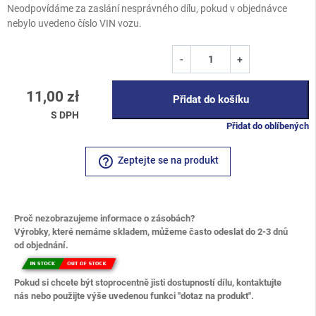
Neodpovídáme za zaslání nesprávného dílu, pokud v objednávce
nebylo uvedeno číslo VIN vozu.
-
+
11,00 zł
Přidat do košíku
S DPH
Přidat do oblíbených
help_outline
Zeptejte se na produkt
Proč nezobrazujeme informace o zásobách?
Výrobky, které nemáme skladem, můžeme často odeslat do 2-3 dnů
od objednání.
Pokud si chcete být stoprocentně jisti dostupností dílu, kontaktujte
nás nebo použijte výše uvedenou funkci "dotaz na produkt".