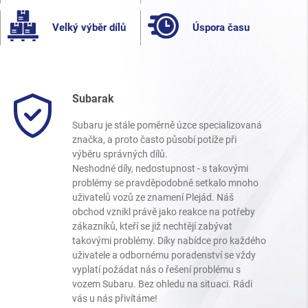
Velký výběr dílů
Úspora času
Subarak
Subaru je stále poměrně úzce specializovaná
značka, a proto často působí potíže při
výběru správných dílů.
Neshodné díly, nedostupnost - s takovými
problémy se pravděpodobně setkalo mnoho
uživatelů vozů ze znamení Plejád. Náš
obchod vznikl právě jako reakce na potřeby
zákazníků, kteří se již nechtějí zabývat
takovými problémy. Díky nabídce pro každého
uživatele a odbornému poradenství se vždy
vyplatí požádat nás o řešení problému s
vozem Subaru. Bez ohledu na situaci. Rádi
vás u nás přivítáme!