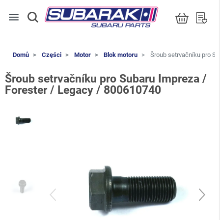
menu
Domů
Części
Motor
Blok motoru
Šroub setrvačníku pro Su
Šroub setrvačníku pro Subaru Impreza /
Forester / Legacy / 800610740