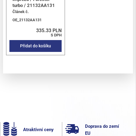
turbo / 21132AA131
Článek č.
OE_21132AA131
335.33 PLN
S DPH
Přidat do košíku
Doprava do zemí
Atraktivní ceny
EU