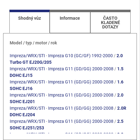
Shodný vůz
Informace
ČASTO
KLADENÉ
DOTAZY
Model / typ / motor / rok
Impreza/WRX/STI
-
Impreza G10 (GC/GF) 1992-2000
/
2.0
Turbo GT EJ20G/205
Impreza/WRX/STI
-
Impreza G11 (GD/GG) 2000-2008
/
1.5
DOHC EJ15
Impreza/WRX/STI
-
Impreza G11 (GD/GG) 2000-2008
/
1.6
SOHC EJ16
Impreza/WRX/STI
-
Impreza G11 (GD/GG) 2000-2008
/
2.0
SOHC EJ201
Impreza/WRX/STI
-
Impreza G11 (GD/GG) 2000-2008
/
2.0R
DOHC EJ204
Impreza/WRX/STI
-
Impreza G11 (GD/GG) 2000-2008
/
2.5
SOHC EJ251/253
Impreza/WRX/STI
-
Impreza G11 (GD/GG) 2000-2008
/
2.0