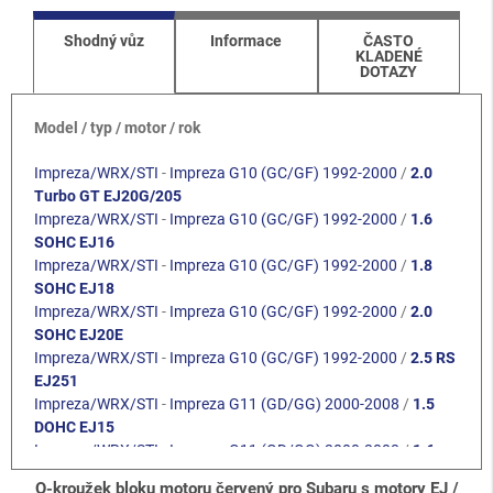
Shodný vůz
Informace
ČASTO
KLADENÉ
DOTAZY
Model / typ / motor / rok
Impreza/WRX/STI
-
Impreza G10 (GC/GF) 1992-2000
/
2.0
Turbo GT EJ20G/205
Impreza/WRX/STI
-
Impreza G10 (GC/GF) 1992-2000
/
1.6
SOHC EJ16
Impreza/WRX/STI
-
Impreza G10 (GC/GF) 1992-2000
/
1.8
SOHC EJ18
Impreza/WRX/STI
-
Impreza G10 (GC/GF) 1992-2000
/
2.0
SOHC EJ20E
Impreza/WRX/STI
-
Impreza G10 (GC/GF) 1992-2000
/
2.5 RS
EJ251
Impreza/WRX/STI
-
Impreza G11 (GD/GG) 2000-2008
/
1.5
DOHC EJ15
Impreza/WRX/STI
-
Impreza G11 (GD/GG) 2000-2008
/
1.6
SOHC EJ16
O-kroužek bloku motoru červený pro Subaru s motory EJ /