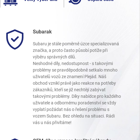
Subarak
Subaru je stále poměrně úzce specializovaná
značka, a proto často působí potíže při
výběru správných dílů.
Neshodné díly, nedostupnost - s takovými
problémy se pravděpodobně setkalo mnoho
uživatelů vozů ze znamení Plejád. Náš
obchod vznikl právě jako reakce na potřeby
zákazníků, kteří se již nechtějí zabývat
takovými problémy. Díky nabídce pro každého
uživatele a odbornému poradenství se vždy
vyplatí požádat nás o řešení problému s
vozem Subaru. Bez ohledu na situaci. Rádi
vás u nás přivítáme!