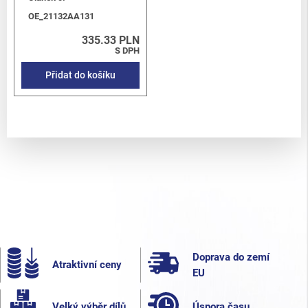
OE_21132AA131
335.33 PLN
S DPH
Přidat do košíku
Doprava do zemí
Atraktivní ceny
EU
Velký výběr dílů
Úspora času