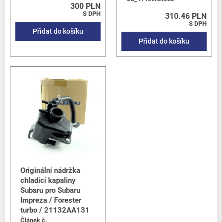
300 PLN
S DPH
310.46 PLN
S DPH
Přidat do košíku
Přidat do košíku
Originální nádržka
chladicí kapaliny
Subaru pro Subaru
Impreza / Forester
turbo / 21132AA131
Článek č.