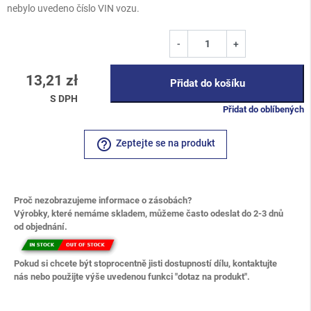
nebylo uvedeno číslo VIN vozu.
-
+
13,21 zł
Přidat do košíku
S DPH
Přidat do oblíbených
help_outline
Zeptejte se na produkt
Proč nezobrazujeme informace o zásobách?
Výrobky, které nemáme skladem, můžeme často odeslat do 2-3 dnů
od objednání.
Pokud si chcete být stoprocentně jisti dostupností dílu, kontaktujte
nás nebo použijte výše uvedenou funkci "dotaz na produkt".