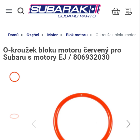
menu
Domů
Części
Motor
Blok motoru
O-kroužek bloku motoru č
O-kroužek bloku motoru červený pro
Subaru s motory EJ / 806932030