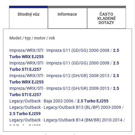
Shodný vůz
Informace
ČASTO
KLADENÉ
DOTAZY
Model / typ / motor / rok
Impreza/WRX/STI
-
Impreza G11 (GD/GG) 2000-2008
/
2.5
Turbo WRX EJ255
Impreza/WRX/STI
-
Impreza G11 (GD/GG) 2000-2008
/
2.5
Turbo STI EJ257
Impreza/WRX/STI
-
Impreza G12 (GH/GR) 2008-2013
/
2.5
Turbo WRX EJ255
Impreza/WRX/STI
-
Impreza G12 (GH/GR) 2008-2013
/
2.5
Turbo STI EJ257
Legacy/Outback
-
Baja 2002-2006
/
2.5 Turbo EJ255
Legacy/Outback
-
Legacy/Outback B13 (BL/BP) 2003-2009
/
2.5 Turbo EJ259
Legacy/Outback
-
Legacy/Outback B14 (BM/BR) 2010-2014
/
2.5 Turbo EJ255
Forester
-
Forester S11 (SG) 2002-2008
/
2.5 XT Turbo EJ255