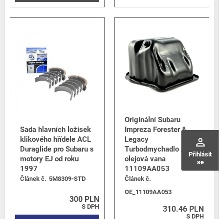
Originální Subaru
Sada hlavních ložisek
Impreza Forester &
klikového hřídele ACL
Legacy
perm_identity
Duraglide pro Subaru s
Turbodmychadlo /
Přihlásit
motory EJ od roku
olejová vana
se
1997
11109AA053
Článek č.
5M8309-STD
Článek č.
OE_11109AA053
300 PLN
S DPH
310.46 PLN
S DPH