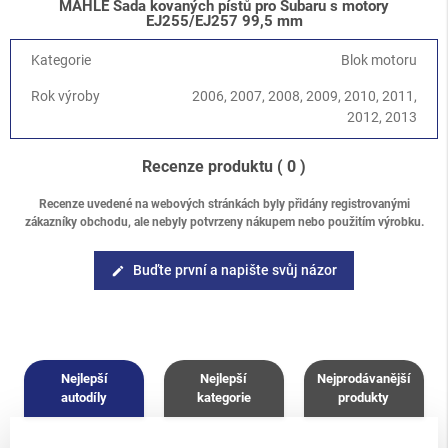
MAHLE Sada kovaných pístů pro Subaru s motory
Forester
-
Forester S12 (SH) 2008-2013
/
2.5 Turbo EJ255
EJ255/EJ257 99,5 mm
Kategorie
Blok motoru
Rok výroby
2006, 2007, 2008, 2009, 2010, 2011,
2012, 2013
Recenze produktu
( 0 )
Recenze uvedené na webových stránkách byly přidány registrovanými
zákazníky obchodu, ale nebyly potvrzeny nákupem nebo použitím výrobku.
Buďte první a napište svůj názor
edit
Nejlepší
Nejlepší
Nejprodávanější
autodíly
kategorie
produkty