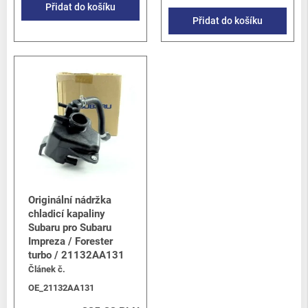
Přidat do košíku
Přidat do košíku
Originální nádržka
chladicí kapaliny
Subaru pro Subaru
Impreza / Forester
turbo / 21132AA131
Článek č.
OE_21132AA131