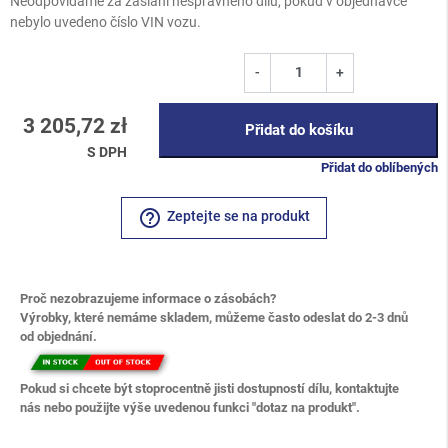
Neodpovídáme za zaslání nesprávného dílu, pokud v objednávce
nebylo uvedeno číslo VIN vozu.
-
+
3 205,72 zł
Přidat do košíku
S DPH
Přidat do oblíbených
help_outline
Zeptejte se na produkt
Proč nezobrazujeme informace o zásobách?
Výrobky, které nemáme skladem, můžeme často odeslat do 2-3 dnů
od objednání.
Pokud si chcete být stoprocentně jisti dostupností dílu, kontaktujte
nás nebo použijte výše uvedenou funkci "dotaz na produkt".