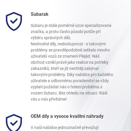
Subarak
Subaru je stále poměrně úzce specializovaná
značka, a proto často působí potíže při
výběru správných dílů.
Neshodné díly, nedostupnost - s takovými
problémy se pravděpodobně setkalo mnoho
uživatelů vozů ze znamení Plejád. Náš
obchod vznikl právě jako reakce na potřeby
zákazníků, kteří se již nechtějí zabývat
takovými problémy. Díky nabídce pro každého
uživatele a odbornému poradenství se vždy
vyplatí požádat nás o řešení problému s
vozem Subaru. Bez ohledu na situaci. Rádi
vás u nás přivítáme!
OEM díly a vysoce kvalitní náhrady
V naší nabídce jednoznačně převažují