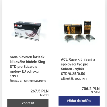
Sada hlavních ložisek
ACL Race kit hlavní a
klikového hřídele King
spojovací tyč pro
STD pro Subaru s
Subaru - výběr
motory EJ od roku
STD/0.25/0.50
1997
Článek č.
ACL_KIT
Článek č.
MB5382AMSTD
706.2 PLN
267.5 PLN
S DPH
S DPH
Přidat do košíku
Zobrazit