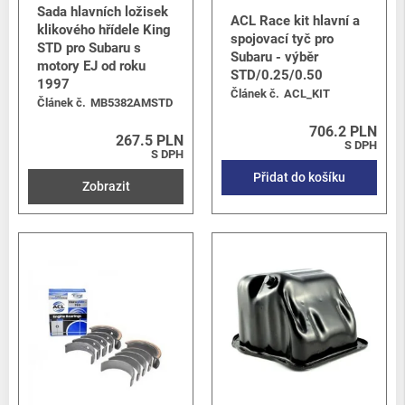
Sada hlavních ložisek
ACL Race kit hlavní a
klikového hřídele King
spojovací tyč pro
STD pro Subaru s
Subaru - výběr
motory EJ od roku
STD/0.25/0.50
1997
Článek č.
ACL_KIT
Článek č.
MB5382AMSTD
706.2 PLN
267.5 PLN
S DPH
S DPH
Přidat do košíku
Zobrazit