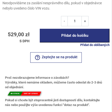
Neodpovídáme za zaslání nesprávného dílu, pokud v objednávce
nebylo uvedeno číslo VIN vozu.
-
+
529,00 zł
Přidat do košíku
S DPH
Přidat do oblíbených
help_outline
Zeptejte se na produkt
Proč nezobrazujeme informace o zásobách?
Výrobky, které nemáme skladem, můžeme často odeslat do 2-3 dnů
od objednání.
Pokud si chcete být stoprocentně jisti dostupností dílu, kontaktujte
nás nebo použijte výše uvedenou funkci "dotaz na produkt".