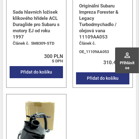
Originální Subaru
Sada hlavních ložisek
Impreza Forester &
klikového hřídele ACL
Legacy
Duraglide pro Subaru s
Turbodmychadlo /
motory EJ od roku
olejová vana
1997
11109AA053
Článek č.
5M8309-STD
Článek č.
OE_11109AA053
perm_identity
300 PLN
S DPH
310.46 PLN
Přihlásit
S DPH
se
Přidat do košíku
Přidat do košíku