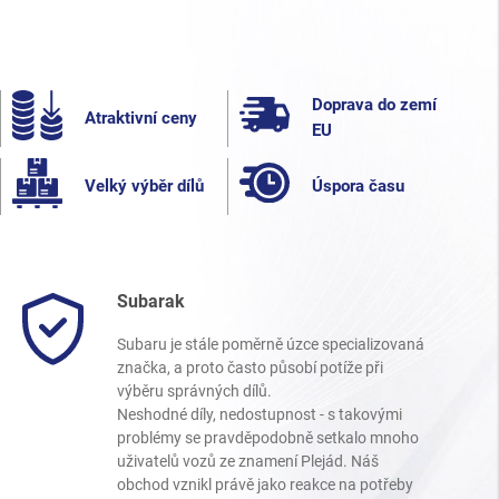
Doprava do zemí
Atraktivní ceny
EU
Velký výběr dílů
Úspora času
Subarak
Subaru je stále poměrně úzce specializovaná
značka, a proto často působí potíže při
výběru správných dílů.
Neshodné díly, nedostupnost - s takovými
problémy se pravděpodobně setkalo mnoho
uživatelů vozů ze znamení Plejád. Náš
obchod vznikl právě jako reakce na potřeby