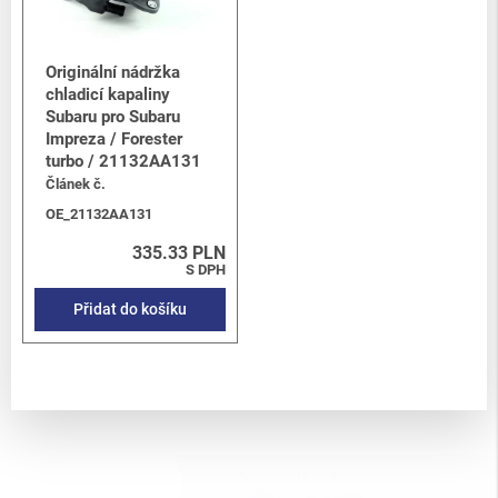
Originální nádržka
chladicí kapaliny
Subaru pro Subaru
Impreza / Forester
turbo / 21132AA131
Článek č.
OE_21132AA131
335.33 PLN
S DPH
Přidat do košíku