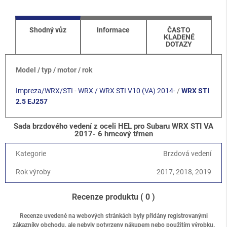
Shodný vůz
Informace
ČASTO
KLADENÉ
DOTAZY
Model / typ / motor / rok
Impreza/WRX/STI
-
WRX / WRX STI V10 (VA) 2014-
/
WRX STI
2.5 EJ257
Sada brzdového vedení z oceli HEL pro Subaru WRX STI VA
2017- 6 hrncový třmen
Kategorie
Brzdová vedení
Rok výroby
2017, 2018, 2019
Recenze produktu
( 0 )
Recenze uvedené na webových stránkách byly přidány registrovanými
zákazníky obchodu, ale nebyly potvrzeny nákupem nebo použitím výrobku.