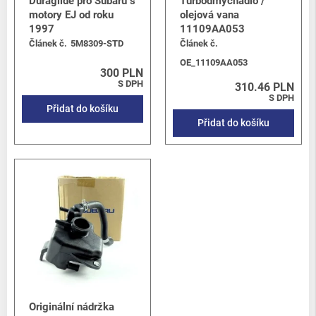
Duraglide pro Subaru s
Turbodmychadlo /
motory EJ od roku
olejová vana
1997
11109AA053
Článek č.
5M8309-STD
Článek č.
OE_11109AA053
300 PLN
S DPH
310.46 PLN
S DPH
Přidat do košíku
Přidat do košíku
Originální nádržka