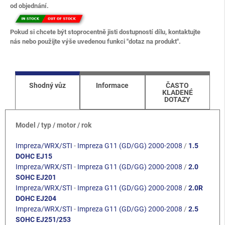
od objednání.
Pokud si chcete být stoprocentně jisti dostupností dílu, kontaktujte
nás nebo použijte výše uvedenou funkci "dotaz na produkt".
Shodný vůz
Informace
ČASTO
KLADENÉ
DOTAZY
Model / typ / motor / rok
Impreza/WRX/STI
-
Impreza G11 (GD/GG) 2000-2008
/
1.5
DOHC EJ15
Impreza/WRX/STI
-
Impreza G11 (GD/GG) 2000-2008
/
2.0
SOHC EJ201
Impreza/WRX/STI
-
Impreza G11 (GD/GG) 2000-2008
/
2.0R
DOHC EJ204
Impreza/WRX/STI
-
Impreza G11 (GD/GG) 2000-2008
/
2.5
SOHC EJ251/253