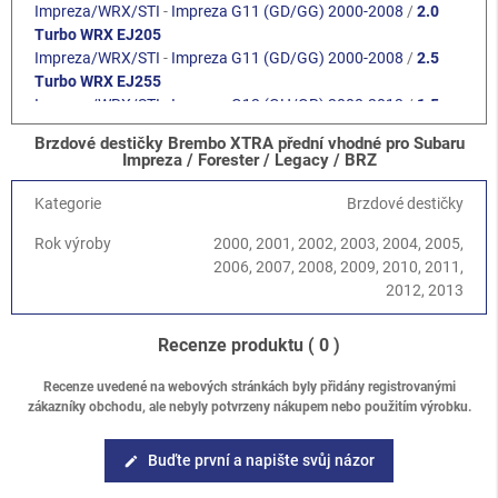
Impreza/WRX/STI
-
Impreza G11 (GD/GG) 2000-2008
/
2.0
Turbo WRX EJ205
Impreza/WRX/STI
-
Impreza G11 (GD/GG) 2000-2008
/
2.5
Turbo WRX EJ255
Impreza/WRX/STI
-
Impreza G12 (GH/GR) 2008-2013
/
1.5
DOHC EJ15
Brzdové destičky Brembo XTRA přední vhodné pro Subaru
Impreza/WRX/STI
-
Impreza G12 (GH/GR) 2008-2013
/
2.0
Impreza / Forester / Legacy / BRZ
DOHC EJ204
Impreza/WRX/STI
-
Impreza G12 (GH/GR) 2008-2013
/
2.0
Kategorie
Brzdové destičky
Diesel EE20Z
Rok výroby
2000, 2001, 2002, 2003, 2004, 2005,
Impreza/WRX/STI
-
Impreza G12 (GH/GR) 2008-2013
/
2.5
2006, 2007, 2008, 2009, 2010, 2011,
SOHC EJ253
2012, 2013
Impreza/WRX/STI
-
Impreza G12 (GH/GR) 2008-2013
/
2.5
Turbo WRX EJ255
Forester
-
Forester S11 (SG) 2002-2008
/
2.0 EJ201 SOHC
Recenze produktu
( 0 )
Forester
-
Forester S11 (SG) 2002-2008
/
2.0 EJ204 DOHC
Forester
-
Forester S11 (SG) 2002-2008
/
2.5 SOHC EJ25
Recenze uvedené na webových stránkách byly přidány registrovanými
zákazníky obchodu, ale nebyly potvrzeny nákupem nebo použitím výrobku.
Forester
-
Forester S11 (SG) 2002-2008
/
2.0 XT Turbo EJ205
Forester
-
Forester S11 (SG) 2002-2008
/
2.5 XT Turbo EJ255
Forester
-
Forester S12 (SH) 2008-2013
/
2.0 DOHC EJ204
Buďte první a napište svůj názor
edit
Forester
-
Forester S12 (SH) 2008-2013
/
2.5 SOHC EJ25