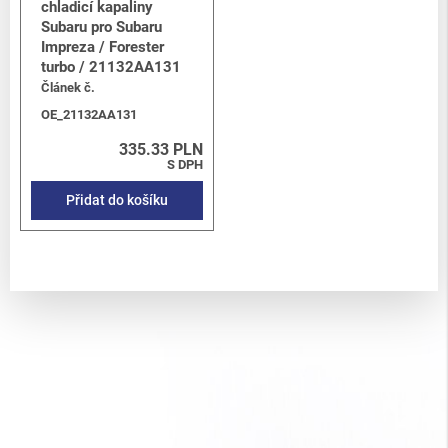
chladicí kapaliny
Subaru pro Subaru
Impreza / Forester
turbo / 21132AA131
Článek č.
OE_21132AA131
335.33 PLN
S DPH
Přidat do košíku