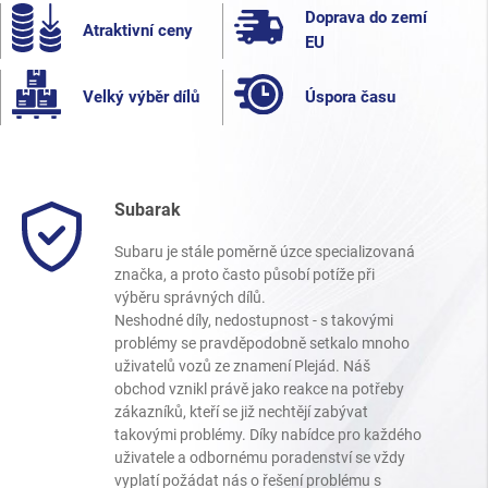
Doprava do zemí
Atraktivní ceny
EU
Velký výběr dílů
Úspora času
Subarak
Subaru je stále poměrně úzce specializovaná
značka, a proto často působí potíže při
výběru správných dílů.
Neshodné díly, nedostupnost - s takovými
problémy se pravděpodobně setkalo mnoho
uživatelů vozů ze znamení Plejád. Náš
obchod vznikl právě jako reakce na potřeby
zákazníků, kteří se již nechtějí zabývat
takovými problémy. Díky nabídce pro každého
uživatele a odbornému poradenství se vždy
vyplatí požádat nás o řešení problému s