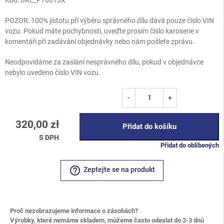
POZOR: 100% jistotu při výběru správného dílu dává pouze číslo VIN
vozu. Pokud máte pochybnosti, uveďte prosím číslo karoserie v
komentáři při zadávání objednávky nebo nám pošlete zprávu.
Neodpovídáme za zaslání nesprávného dílu, pokud v objednávce
nebylo uvedeno číslo VIN vozu.
-
+
320,00 zł
Přidat do košíku
S DPH
Přidat do oblíbených
help_outline
Zeptejte se na produkt
Proč nezobrazujeme informace o zásobách?
Výrobky, které nemáme skladem, můžeme často odeslat do 2-3 dnů