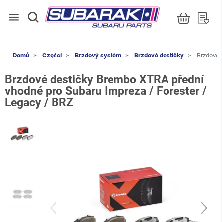
menu
Domů
Części
Brzdový systém
Brzdové destičky
Brzdové d
Brzdové destičky Brembo XTRA přední
vhodné pro Subaru Impreza / Forester /
Legacy / BRZ