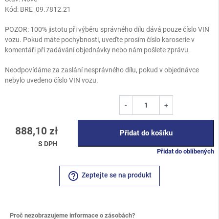
Kód:
BRE_09.7812.21
POZOR: 100% jistotu při výběru správného dílu dává pouze číslo VIN
vozu. Pokud máte pochybnosti, uveďte prosím číslo karoserie v
komentáři při zadávání objednávky nebo nám pošlete zprávu.
Neodpovídáme za zaslání nesprávného dílu, pokud v objednávce
nebylo uvedeno číslo VIN vozu.
-
+
888,10 zł
Přidat do košíku
S DPH
Přidat do oblíbených
help_outline
Zeptejte se na produkt
Proč nezobrazujeme informace o zásobách?