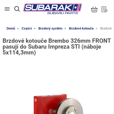
menu
Domů
Części
Brzdový systém
Brzdové kotouče
Brzdové 
Brzdové kotouče Brembo 326mm FRONT
pasují do Subaru Impreza STI (náboje
5x114,3mm)