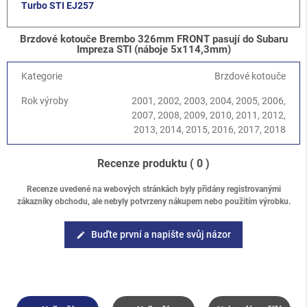
Turbo STI EJ257
Brzdové kotouče Brembo 326mm FRONT pasují do Subaru
Impreza STI (náboje 5x114,3mm)
Kategorie
Brzdové kotouče
Rok výroby
2001, 2002, 2003, 2004, 2005, 2006,
2007, 2008, 2009, 2010, 2011, 2012,
2013, 2014, 2015, 2016, 2017, 2018
Recenze produktu
( 0 )
Recenze uvedené na webových stránkách byly přidány registrovanými
zákazníky obchodu, ale nebyly potvrzeny nákupem nebo použitím výrobku.
Buďte první a napište svůj názor
edit