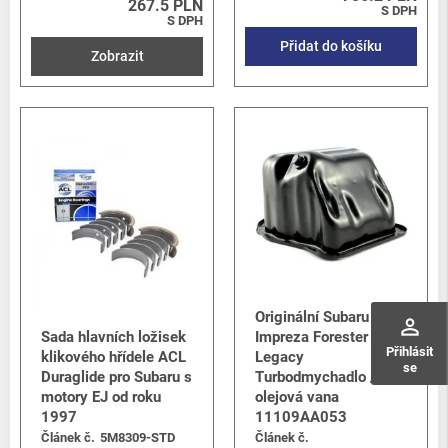
267.5 PLN
S DPH
S DPH
Přidat do košíku
Zobrazit
Originální Subaru
perm_identity
Sada hlavních ložisek
Impreza Forester &
Přihlásit
klikového hřídele ACL
Legacy
se
Duraglide pro Subaru s
Turbodmychadlo /
motory EJ od roku
olejová vana
1997
11109AA053
Článek č.
5M8309-STD
Článek č.