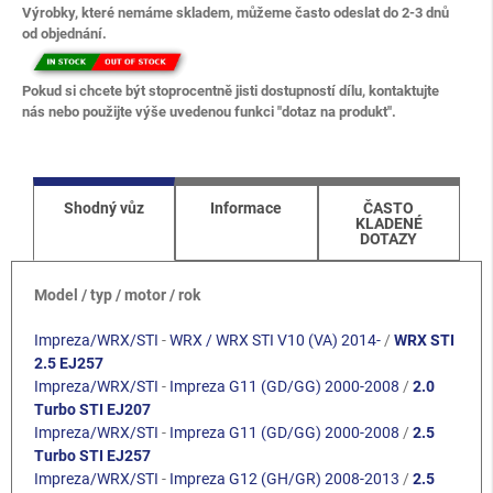
Výrobky, které nemáme skladem, můžeme často odeslat do 2-3 dnů
od objednání.
Pokud si chcete být stoprocentně jisti dostupností dílu, kontaktujte
nás nebo použijte výše uvedenou funkci "dotaz na produkt".
Shodný vůz
Informace
ČASTO
KLADENÉ
DOTAZY
Model / typ / motor / rok
Impreza/WRX/STI
-
WRX / WRX STI V10 (VA) 2014-
/
WRX STI
2.5 EJ257
Impreza/WRX/STI
-
Impreza G11 (GD/GG) 2000-2008
/
2.0
Turbo STI EJ207
Impreza/WRX/STI
-
Impreza G11 (GD/GG) 2000-2008
/
2.5
Turbo STI EJ257
Impreza/WRX/STI
-
Impreza G12 (GH/GR) 2008-2013
/
2.5