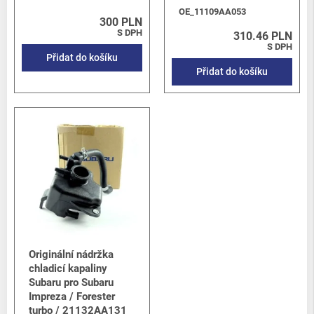
OE_11109AA053
300 PLN
S DPH
310.46 PLN
S DPH
Přidat do košíku
Přidat do košíku
Originální nádržka
chladicí kapaliny
Subaru pro Subaru
Impreza / Forester
turbo / 21132AA131