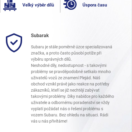
Velký výběr dílů
Úspora času
Subarak
Subaru je stále poměrně úzce specializovaná
značka, a proto často působí potíže při
výběru správných dílů.
Neshodné díly, nedostupnost - s takovými
problémy se pravděpodobně setkalo mnoho
uživatelů vozů ze znamení Plejád. Náš
obchod vznikl právě jako reakce na potřeby
zákazníků, kteří se již nechtějí zabývat
takovými problémy. Díky nabídce pro každého
uživatele a odbornému poradenství se vždy
vyplatí požádat nás o řešení problému s
vozem Subaru. Bez ohledu na situaci. Rádi
vás u nás přivítáme!