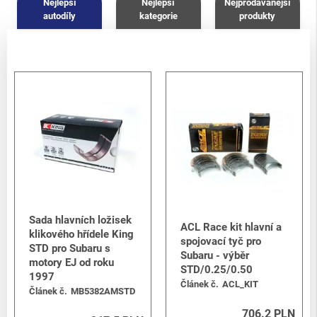
Nejlepší
Nejlepší
Nejprodávanější
autodíly
kategorie
produkty
Sada hlavních ložisek
ACL Race kit hlavní a
klikového hřídele King
spojovací tyč pro
STD pro Subaru s
Subaru - výběr
motory EJ od roku
STD/0.25/0.50
1997
Článek č.
ACL_KIT
Článek č.
MB5382AMSTD
706.2 PLN