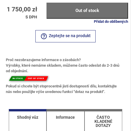
1 750,00 zł
Out of stock
S DPH
Přidat do oblíbených
help_outline
Zeptejte se na produkt
Proč nezobrazujeme informace o zásobách?
Výrobky, které nemáme skladem, můžeme často odeslat do 2-3 dnů
od objednání.
Pokud si chcete být stoprocentně jisti dostupností dílu, kontaktujte
nás nebo použijte výše uvedenou funkci "dotaz na produkt".
Shodný vůz
Informace
ČASTO
KLADENÉ
DOTAZY