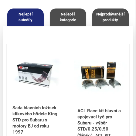
Nejlepší
Nejlepší
Nejprodávanější
autodíly
kategorie
produkty
Sada hlavních ložisek
ACL Race kit hlavní a
klikového hřídele King
spojovací tyč pro
STD pro Subaru s
Subaru - výběr
motory EJ od roku
STD/0.25/0.50
1997
Článek č.
ACL_KIT