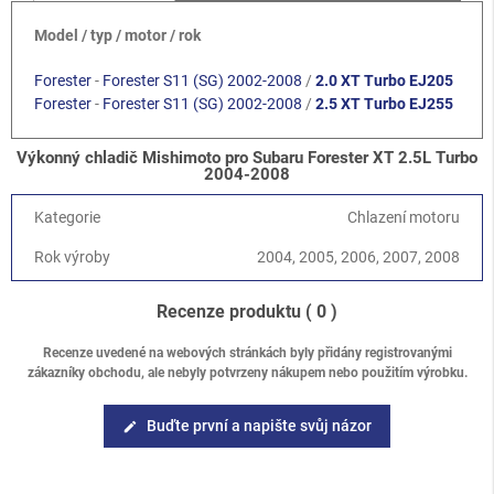
Model / typ / motor / rok
Forester
-
Forester S11 (SG) 2002-2008
/
2.0 XT Turbo EJ205
Forester
-
Forester S11 (SG) 2002-2008
/
2.5 XT Turbo EJ255
Výkonný chladič Mishimoto pro Subaru Forester XT 2.5L Turbo
2004-2008
Kategorie
Chlazení motoru
Rok výroby
2004, 2005, 2006, 2007, 2008
Recenze produktu
( 0 )
Recenze uvedené na webových stránkách byly přidány registrovanými
zákazníky obchodu, ale nebyly potvrzeny nákupem nebo použitím výrobku.
Buďte první a napište svůj názor
edit