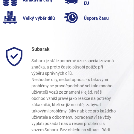
EU
Velký výběr dílů
Úspora času
Subarak
Subaru je stále poměrně úzce specializovaná
značka, a proto často působí potíže při
výběru správných dílů.
Neshodné díly, nedostupnost - s takovými
problémy se pravděpodobně setkalo mnoho
uživatelů vozů ze znamení Plejád. Náš
obchod vznikl právě jako reakce na potřeby
zákazníků, kteří se již nechtějí zabývat
takovými problémy. Díky nabídce pro každého
uživatele a odbornému poradenství se vždy
vyplatí požádat nás o řešení problému s
vozem Subaru. Bez ohledu na situaci. Rádi