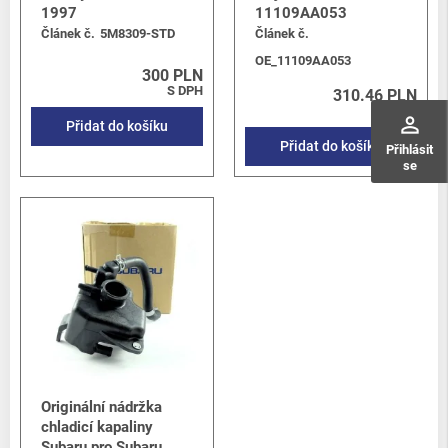
1997
11109AA053
Článek č.
5M8309-STD
Článek č.
OE_11109AA053
300 PLN
S DPH
310.46 PLN
S DPH
perm_identity
Přidat do košíku
Přidat do košíku
Přihlásit
se
Originální nádržka
chladicí kapaliny
Subaru pro Subaru