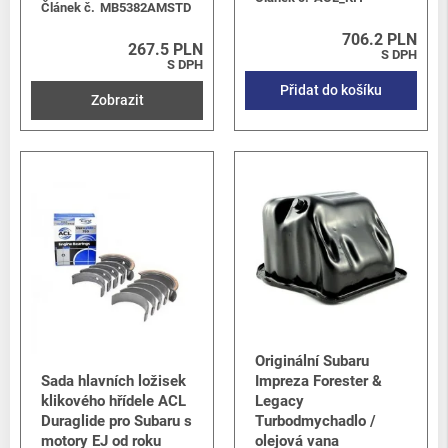
Článek č.
MB5382AMSTD
706.2 PLN
267.5 PLN
S DPH
S DPH
Přidat do košíku
Zobrazit
Originální Subaru
Sada hlavních ložisek
Impreza Forester &
klikového hřídele ACL
Legacy
Duraglide pro Subaru s
Turbodmychadlo /
motory EJ od roku
olejová vana