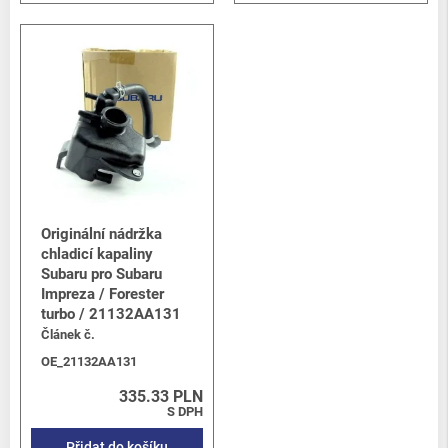
Originální nádržka
chladicí kapaliny
Subaru pro Subaru
Impreza / Forester
turbo / 21132AA131
Článek č.
OE_21132AA131
335.33 PLN
S DPH
Přidat do košíku