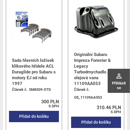
Originální Subaru
Sada hlavních ložisek
Impreza Forester &
klikového hřídele ACL
Legacy
Duraglide pro Subaru s
Turbodmychadlo /
perm_identity
motory EJ od roku
olejová vana
Přihlásit
1997
11109AA053
se
Článek č.
5M8309-STD
Článek č.
OE_11109AA053
300 PLN
S DPH
310.46 PLN
S DPH
Přidat do košíku
Přidat do košíku