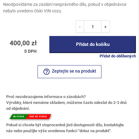
Neodpovídáme za zaslání nesprávného dílu, pokud v objednávce
nebylo uvedeno číslo VIN vozu.
-
+
400,00 zł
Přidat do košíku
S DPH
Přidat do oblíbených
help_outline
Zeptejte se na produkt
Proč nezobrazujeme informace o zásobách?
Výrobky, které nemáme skladem, můžeme často odeslat do 2-3 dnů
od objednání.
Pokud si chcete být stoprocentně jisti dostupností dílu, kontaktujte
nás nebo použijte výše uvedenou funkci "dotaz na produkt".