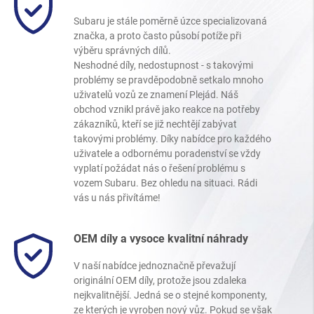
Subaru je stále poměrně úzce specializovaná
značka, a proto často působí potíže při
výběru správných dílů.
Neshodné díly, nedostupnost - s takovými
problémy se pravděpodobně setkalo mnoho
uživatelů vozů ze znamení Plejád. Náš
obchod vznikl právě jako reakce na potřeby
zákazníků, kteří se již nechtějí zabývat
takovými problémy. Díky nabídce pro každého
uživatele a odbornému poradenství se vždy
vyplatí požádat nás o řešení problému s
vozem Subaru. Bez ohledu na situaci. Rádi
vás u nás přivítáme!
OEM díly a vysoce kvalitní náhrady
V naší nabídce jednoznačně převažují
originální OEM díly, protože jsou zdaleka
nejkvalitnější. Jedná se o stejné komponenty,
ze kterých je vyroben nový vůz. Pokud se však