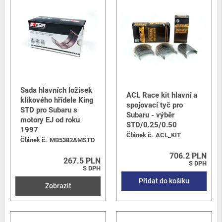
Sada hlavních ložisek
ACL Race kit hlavní a
klikového hřídele King
spojovací tyč pro
STD pro Subaru s
Subaru - výběr
motory EJ od roku
STD/0.25/0.50
1997
Článek č.
ACL_KIT
Článek č.
MB5382AMSTD
706.2 PLN
267.5 PLN
S DPH
S DPH
Přidat do košíku
Zobrazit