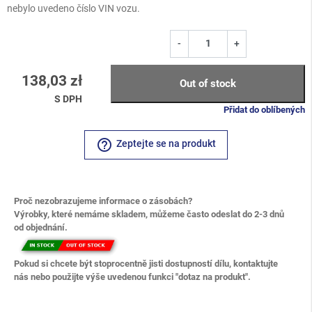
nebylo uvedeno číslo VIN vozu.
-
+
138,03 zł
Out of stock
S DPH
Přidat do oblíbených
help_outline
Zeptejte se na produkt
Proč nezobrazujeme informace o zásobách?
Výrobky, které nemáme skladem, můžeme často odeslat do 2-3 dnů
od objednání.
Pokud si chcete být stoprocentně jisti dostupností dílu, kontaktujte
nás nebo použijte výše uvedenou funkci "dotaz na produkt".