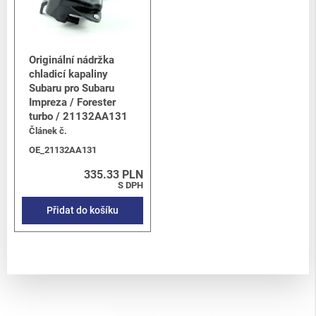
Originální nádržka
chladicí kapaliny
Subaru pro Subaru
Impreza / Forester
turbo / 21132AA131
Článek č.
OE_21132AA131
335.33 PLN
S DPH
Přidat do košíku