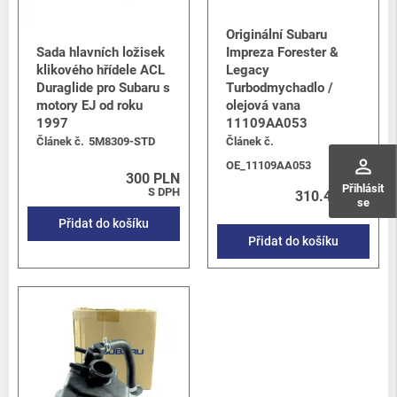
Originální Subaru
Sada hlavních ložisek
Impreza Forester &
klikového hřídele ACL
Legacy
Duraglide pro Subaru s
Turbodmychadlo /
motory EJ od roku
olejová vana
1997
11109AA053
Článek č.
5M8309-STD
Článek č.
perm_identity
OE_11109AA053
300 PLN
Přihlásit
S DPH
310.46 PLN
se
S DPH
Přidat do košíku
Přidat do košíku