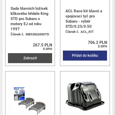
Sada hlavních ložisek
ACL Race kit hlavní a
klikového hřídele King
spojovací tyč pro
STD pro Subaru s
Subaru - výběr
motory EJ od roku
STD/0.25/0.50
1997
Článek č.
ACL_KIT
Článek č.
MB5382AMSTD
706.2 PLN
267.5 PLN
S DPH
S DPH
Přidat do košíku
Zobrazit