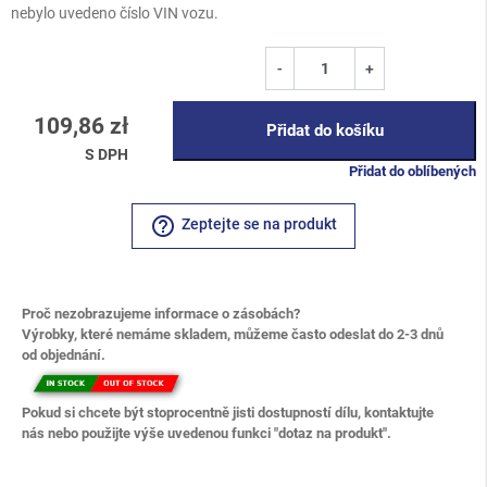
nebylo uvedeno číslo VIN vozu.
-
+
109,86 zł
Přidat do košíku
S DPH
Přidat do oblíbených
help_outline
Zeptejte se na produkt
Proč nezobrazujeme informace o zásobách?
Výrobky, které nemáme skladem, můžeme často odeslat do 2-3 dnů
od objednání.
Pokud si chcete být stoprocentně jisti dostupností dílu, kontaktujte
nás nebo použijte výše uvedenou funkci "dotaz na produkt".