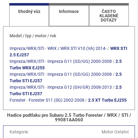
Shodný vůz
Informace
ČASTO
KLADENÉ
DOTAZY
Model / typ / motor / rok
Impreza/WRX/STI
-
WRX / WRX STI V10 (VA) 2014-
/
WRX STI
2.5 EJ257
Impreza/WRX/STI
-
Impreza G11 (GD/GG) 2000-2008
/
2.5
Turbo WRX EJ255
Impreza/WRX/STI
-
Impreza G11 (GD/GG) 2000-2008
/
2.5
Turbo STI EJ257
Impreza/WRX/STI
-
Impreza G12 (GH/GR) 2008-2013
/
2.5
Turbo STI EJ257
Forester
-
Forester S11 (SG) 2002-2008
/
2.5 XT Turbo EJ255
Hadice podtlaku pro Subaru 2.5 Turbo Forester / WRX / STI /
99081AA060
Kategorie
Motor Ostatní