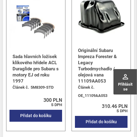
Originální Subaru
Sada hlavních ložisek
Impreza Forester &
klikového hřídele ACL
Legacy
Duraglide pro Subaru s
Turbodmychadlo /
motory EJ od roku
olejová vana
perm_identity
1997
11109AA053
Přihlásit
Článek č.
5M8309-STD
Článek č.
se
OE_11109AA053
300 PLN
S DPH
310.46 PLN
S DPH
Přidat do košíku
Přidat do košíku