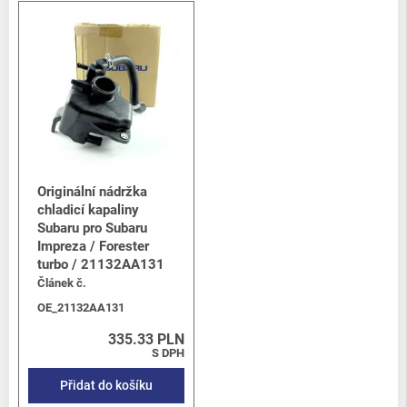
Originální nádržka
chladicí kapaliny
Subaru pro Subaru
Impreza / Forester
turbo / 21132AA131
Článek č.
OE_21132AA131
335.33 PLN
S DPH
Přidat do košíku