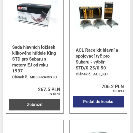
Sada hlavních ložisek
ACL Race kit hlavní a
klikového hřídele King
spojovací tyč pro
STD pro Subaru s
Subaru - výběr
motory EJ od roku
STD/0.25/0.50
1997
Článek č.
ACL_KIT
Článek č.
MB5382AMSTD
706.2 PLN
267.5 PLN
S DPH
S DPH
Přidat do košíku
Zobrazit