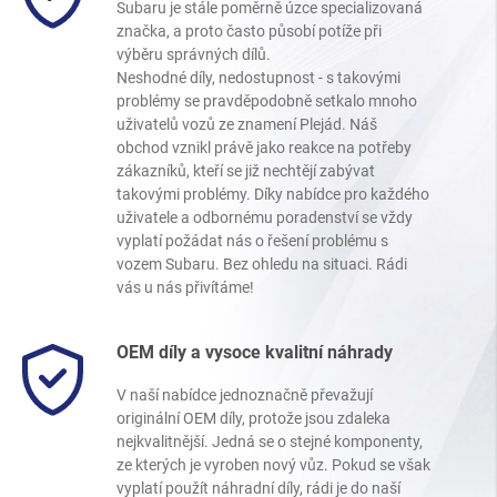
Subaru je stále poměrně úzce specializovaná
značka, a proto často působí potíže při
výběru správných dílů.
Neshodné díly, nedostupnost - s takovými
problémy se pravděpodobně setkalo mnoho
uživatelů vozů ze znamení Plejád. Náš
obchod vznikl právě jako reakce na potřeby
zákazníků, kteří se již nechtějí zabývat
takovými problémy. Díky nabídce pro každého
uživatele a odbornému poradenství se vždy
vyplatí požádat nás o řešení problému s
vozem Subaru. Bez ohledu na situaci. Rádi
vás u nás přivítáme!
OEM díly a vysoce kvalitní náhrady
V naší nabídce jednoznačně převažují
originální OEM díly, protože jsou zdaleka
nejkvalitnější. Jedná se o stejné komponenty,
ze kterých je vyroben nový vůz. Pokud se však
vyplatí použít náhradní díly, rádi je do naší