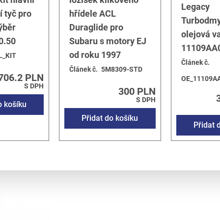
Legacy
í tyč pro
hřídele ACL
Turbodmy
ýběr
Duraglide pro
olejová v
0.50
Subaru s motory EJ
11109AA
od roku 1997
L_KIT
Článek č.
Článek č.
5M8309-STD
706.2 PLN
OE_11109A
S DPH
300 PLN
S DPH
o košíku
Přidat do košíku
Přidat 