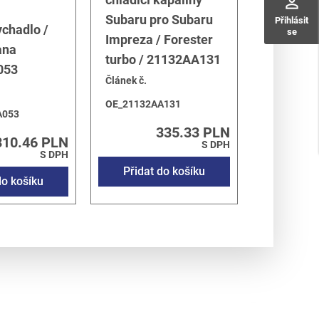
perm_identity
Subaru pro Subaru
Přihlásit
chadlo /
se
Impreza / Forester
ana
turbo / 21132AA131
053
Článek č.
OE_21132AA131
A053
335.33 PLN
310.46 PLN
S DPH
S DPH
Přidat do košíku
do košíku