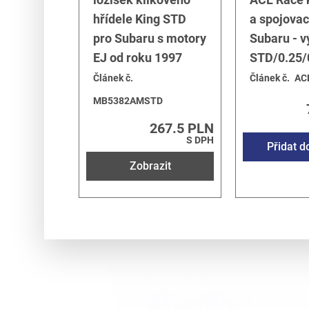
hřídele King STD
a spojovac
pro Subaru s motory
Subaru - v
EJ od roku 1997
STD/0.25/
Článek č.
Článek č.
AC
MB5382AMSTD
267.5 PLN
S DPH
Přidat d
Zobrazit