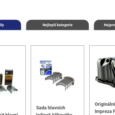
íly
Nejlepší kategorie
Nejpro
Origináln
Sada hlavních
Impreza F
it hlavní
ložisek klikového