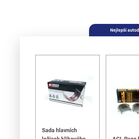
Nejlepší autod
Sada hlavních
ložisek klikového
ACL Race k