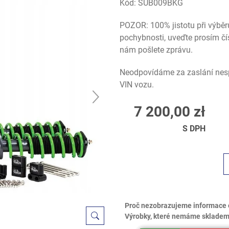
Kód:
SUB009BKG
POZOR: 100% jistotu při výběr
pochybnosti, uveďte prosím čí
nám pošlete zprávu.
Neodpovídáme za zaslání nesp
VIN vozu.
7 200,00 zł
S DPH
Proč nezobrazujeme informace 
Výrobky, které nemáme skladem,