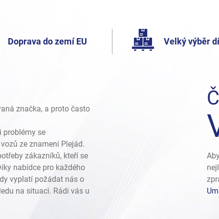
Doprava do zemí EU
Velký výběr dí
Č
vaná značka, a proto často
i problémy se
vozů ze znamení Plejád.
otřeby zákazníků, kteří se
Aby
 Díky nabídce pro každého
nej
dy vyplatí požádat nás o
zpr
edu na situaci. Rádi vás u
Umí