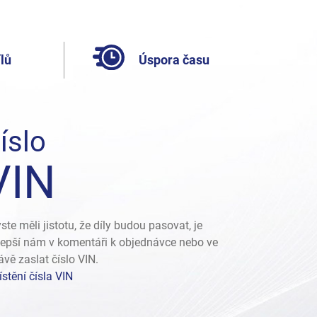
lů
Úspora času
íslo
VIN
ste měli jistotu, že díly budou pasovat, je
lepší nám v komentáři k objednávce nebo ve
ávě zaslat číslo VIN.
stění čísla VIN