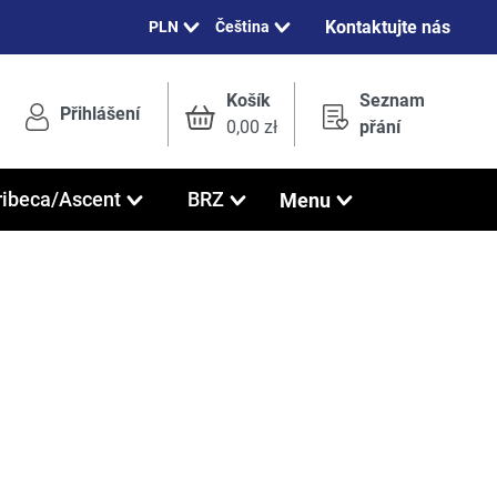
Kontaktujte nás
Čeština
Košík
Seznam
Přihlášení
0,00 zł
přání
Menu
ribeca/Ascent
BRZ