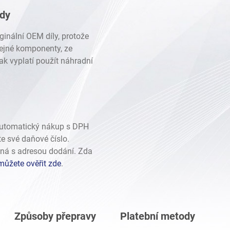
ady
ginální OEM díly, protože
stejné komponenty, ze
ak vyplatí použít náhradní
automatický nákup s DPH
te své daňové číslo.
ná s adresou dodání. Zda
můžete ověřit zde
.
Způsoby přepravy
Platební metody