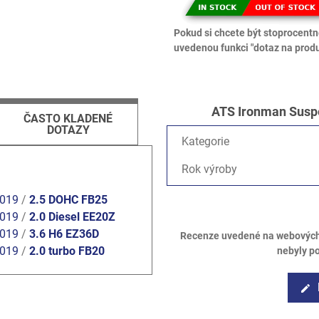
Pokud si chcete být stoprocentně
uvedenou funkci "dotaz na produ
ATS Ironman Suspe
ČASTO KLADENÉ
DOTAZY
Kategorie
Rok výroby
2019
/
2.5 DOHC FB25
2019
/
2.0 Diesel EE20Z
2019
/
3.6 H6 EZ36D
Recenze uvedené na webových s
2019
/
2.0 turbo FB20
nebyly p
edit