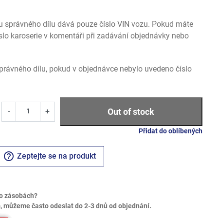
u správného dílu dává pouze číslo VIN vozu. Pokud máte
slo karoserie v komentáři při zadávání objednávky nebo
rávného dílu, pokud v objednávce nebylo uvedeno číslo
Out of stock
-
+
Přidat do oblíbených
help_outline
Zeptejte se na produkt
o zásobách?
 můžeme často odeslat do 2-3 dnů od objednání.