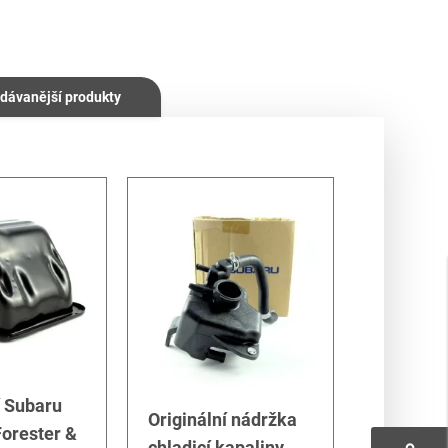
dávanější produkty
í Subaru
Originální nádržka
orester &
chladicí kapaliny