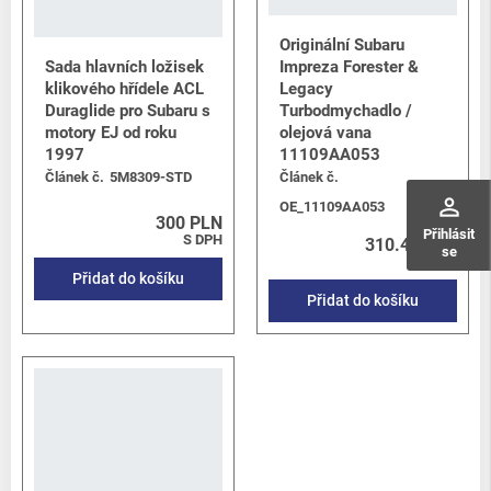
Originální Subaru
Sada hlavních ložisek
Impreza Forester &
klikového hřídele ACL
Legacy
Duraglide pro Subaru s
Turbodmychadlo /
motory EJ od roku
olejová vana
1997
11109AA053
Článek č.
5M8309-STD
Článek č.
perm_identity
OE_11109AA053
300 PLN
Přihlásit
S DPH
310.46 PLN
se
S DPH
Přidat do košíku
Přidat do košíku