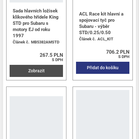
Sada hlavních ložisek
ACL Race kit hlavní a
klikového hřídele King
spojovací tyč pro
STD pro Subaru s
Subaru - výběr
motory EJ od roku
STD/0.25/0.50
1997
Článek č.
ACL_KIT
Článek č.
MB5382AMSTD
706.2 PLN
267.5 PLN
S DPH
S DPH
Přidat do košíku
Zobrazit