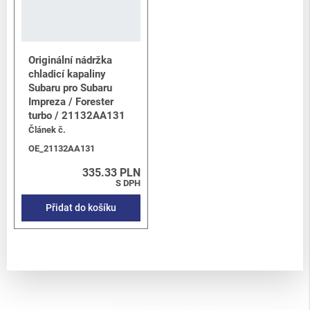
Originální nádržka
chladicí kapaliny
Subaru pro Subaru
Impreza / Forester
turbo / 21132AA131
Článek č.
OE_21132AA131
335.33 PLN
S DPH
Přidat do košíku