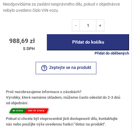
Neodpovídáme za zaslání nesprávného dílu, pokud v objednávce
nebylo uvedeno číslo VIN vozu.
-
+
988,69 zł
Přidat do košíku
S DPH
Přidat do oblíbených
help_outline
Zeptejte se na produkt
Proč nezobrazujeme informace o zásobách?
Výrobky, které nemáme skladem, můžeme často odeslat do 2-3 dnů
od objednání.
Pokud si chcete být stoprocentně jisti dostupností dílu, kontaktujte
nás nebo použijte výše uvedenou funkci "dotaz na produkt".