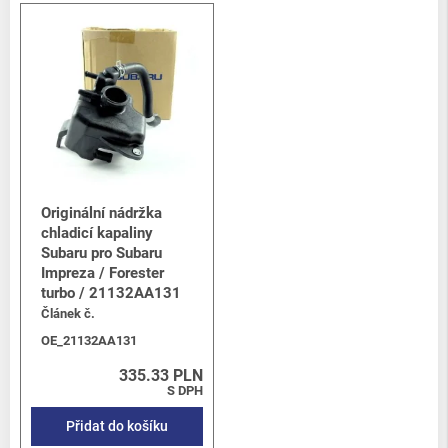
Originální nádržka
chladicí kapaliny
Subaru pro Subaru
Impreza / Forester
turbo / 21132AA131
Článek č.
OE_21132AA131
335.33 PLN
S DPH
Přidat do košíku