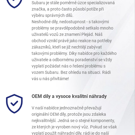
Subaru je stále poměrně úzce specializovaná
značka, a proto často působí potíže při
výběru správných dílů.
Neshodné díly, nedostupnost - s takovými
problémy se pravděpodobně setkalo mnoho
uživatelů vozů ze znamení Plejád. Náš
obchod vznikl právě jako reakce na potřeby
zákazníků, kteří se již nechtějí zabývat
takovými problémy. Díky nabídce pro každého
uživatele a odbornému poradenství se vždy
vyplatí požádat nás o řešení problému s
vozem Subaru. Bez ohledu na situaci. Rádi
vás u nás přivítáme!
OEM díly a vysoce kvalitní náhrady
V naší nabídce jednoznačně převažují
originální OEM díly, protože jsou zdaleka
nejkvalitnější. Jedná se o stejné komponenty,
ze kterých je vyroben nový vůz. Pokud se však
vyplatí použít náhradní díly, rádi je do naší