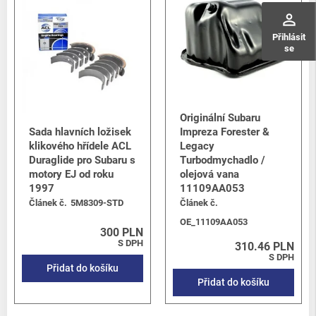
perm_identity
Přihlásit
se
Originální Subaru
Sada hlavních ložisek
Impreza Forester &
klikového hřídele ACL
Legacy
Duraglide pro Subaru s
Turbodmychadlo /
motory EJ od roku
olejová vana
1997
11109AA053
Článek č.
5M8309-STD
Článek č.
OE_11109AA053
300 PLN
S DPH
310.46 PLN
S DPH
Přidat do košíku
Přidat do košíku