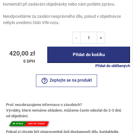
komentáři při zadávání objednávky nebo nám pošlete zprávu.
Neodpovídáme za zaslání nesprávného dílu, pokud v objednávce
nebylo uvedeno číslo VIN vozu.
-
+
420,00 zł
Přidat do košíku
S DPH
Přidat do oblíbených
help_outline
Zeptejte se na produkt
Proč nezobrazujeme informace o zásobách?
Výrobky, které nemáme skladem, můžeme často odeslat do 2-3 dnů
od objednání.
Pokud si chcete být stoprocentně jisti dostupností dílu, kontaktujte