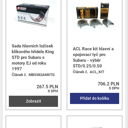
Sada hlavních ložisek
ACL Race kit hlavní a
klikového hřídele King
spojovací tyč pro
STD pro Subaru s
Subaru - výběr
motory EJ od roku
STD/0.25/0.50
1997
Článek č.
ACL_KIT
Článek č.
MB5382AMSTD
706.2 PLN
267.5 PLN
S DPH
S DPH
Přidat do košíku
Zobrazit