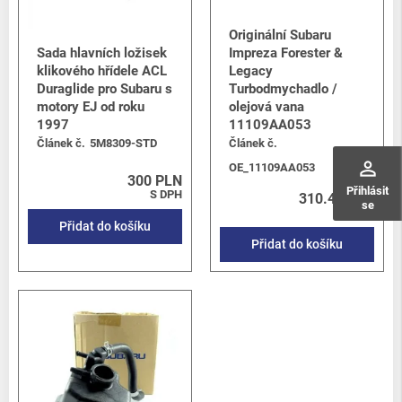
Originální Subaru
Sada hlavních ložisek
Impreza Forester &
klikového hřídele ACL
Legacy
Duraglide pro Subaru s
Turbodmychadlo /
motory EJ od roku
olejová vana
1997
11109AA053
Článek č.
5M8309-STD
Článek č.
perm_identity
OE_11109AA053
300 PLN
Přihlásit
S DPH
310.46 PLN
se
S DPH
Přidat do košíku
Přidat do košíku