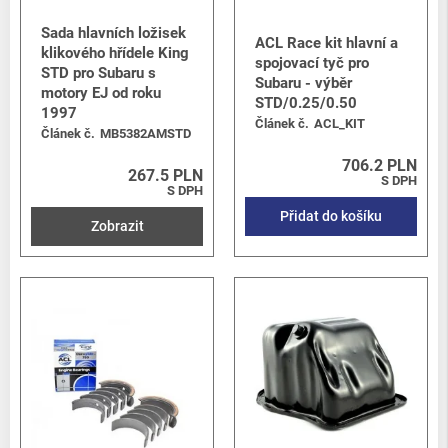
Sada hlavních ložisek
ACL Race kit hlavní a
klikového hřídele King
spojovací tyč pro
STD pro Subaru s
Subaru - výběr
motory EJ od roku
STD/0.25/0.50
1997
Článek č.
ACL_KIT
Článek č.
MB5382AMSTD
706.2 PLN
267.5 PLN
S DPH
S DPH
Přidat do košíku
Zobrazit