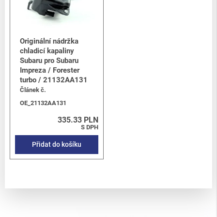
Originální nádržka
chladicí kapaliny
Subaru pro Subaru
Impreza / Forester
turbo / 21132AA131
Článek č.
OE_21132AA131
335.33 PLN
S DPH
Přidat do košíku