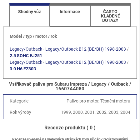
Shodný vůz
Informace
ČASTO
KLADENÉ
DOTAZY
Model / typ / motor / rok
Legacy/Outback
-
Legacy/Outback B12 (BE/BH) 1998-2003
/
2.5 SOHC EJ251
Legacy/Outback
-
Legacy/Outback B12 (BE/BH) 1998-2003
/
3.0 H6 EZ30D
Vstřikovač paliva pro Subaru Impreza / Legacy / Outback /
16607AA080
Kategorie
Palivo pro motor, Těsnění motoru
Rok výroby
1999, 2000, 2001, 2002, 2003, 2004
Recenze produktu
( 0 )
Recenze uvedené na webových stránkách byly přidány registrovanými