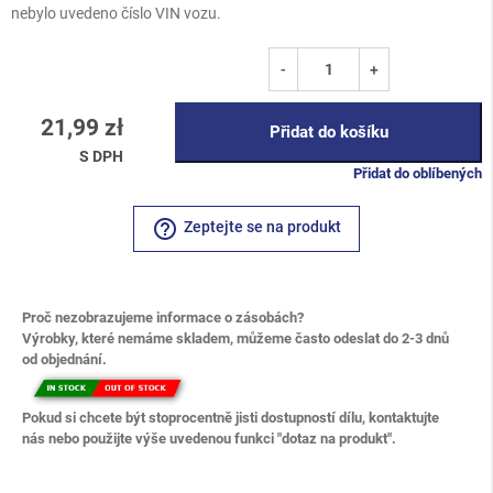
nebylo uvedeno číslo VIN vozu.
-
+
21,99 zł
Přidat do košíku
S DPH
Přidat do oblíbených
help_outline
Zeptejte se na produkt
Proč nezobrazujeme informace o zásobách?
Výrobky, které nemáme skladem, můžeme často odeslat do 2-3 dnů
od objednání.
Pokud si chcete být stoprocentně jisti dostupností dílu, kontaktujte
nás nebo použijte výše uvedenou funkci "dotaz na produkt".