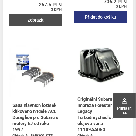
706.2 PLN
267.5 PLN
S DPH
S DPH
Přidat do košíku
Zobrazit
Originální Subaru
perm_identity
Sada hlavních ložisek
Impreza Forester &
Přihlásit
klikového hřídele ACL
Legacy
se
Duraglide pro Subaru s
Turbodmychadlo /
motory EJ od roku
olejová vana
1997
11109AA053
Článek č.
5M8309-STD
Článek č.