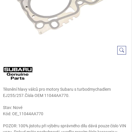
Těsnění hlavy válců pro motory Subaru s turbodmychadlem
EJ255/257.Čísla OEM 11044AA770.
Stav: Nové
Kód:
OE_11044AA770
POZOR: 100% jistotu při výběru správného dílu dává pouze číslo VIN
vozu. Pokud máte pochybnosti, uveďte prosím číslo karoserie v