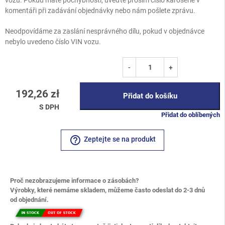
komentáři při zadávání objednávky nebo nám pošlete zprávu.
Neodpovídáme za zaslání nesprávného dílu, pokud v objednávce
nebylo uvedeno číslo VIN vozu.
-
+
192,26 zł
Přidat do košíku
S DPH
Přidat do oblíbených
help_outline
Zeptejte se na produkt
Proč nezobrazujeme informace o zásobách?
Výrobky, které nemáme skladem, můžeme často odeslat do 2-3 dnů
od objednání.