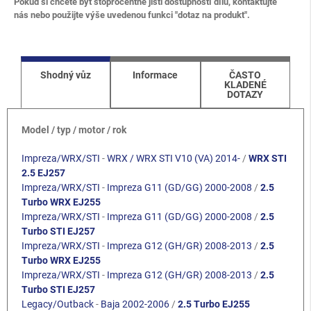
Pokud si chcete být stoprocentně jisti dostupností dílu, kontaktujte
nás nebo použijte výše uvedenou funkci "dotaz na produkt".
Shodný vůz
Informace
ČASTO
KLADENÉ
DOTAZY
Model / typ / motor / rok
Impreza/WRX/STI
-
WRX / WRX STI V10 (VA) 2014-
/
WRX STI
2.5 EJ257
Impreza/WRX/STI
-
Impreza G11 (GD/GG) 2000-2008
/
2.5
Turbo WRX EJ255
Impreza/WRX/STI
-
Impreza G11 (GD/GG) 2000-2008
/
2.5
Turbo STI EJ257
Impreza/WRX/STI
-
Impreza G12 (GH/GR) 2008-2013
/
2.5
Turbo WRX EJ255
Impreza/WRX/STI
-
Impreza G12 (GH/GR) 2008-2013
/
2.5
Turbo STI EJ257
Legacy/Outback
-
Baja 2002-2006
/
2.5 Turbo EJ255