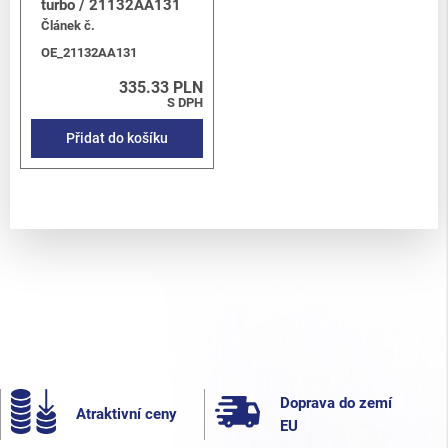
turbo / 21132AA131
Článek č.
OE_21132AA131
335.33 PLN
S DPH
Přidat do košíku
Doprava do zemí
Atraktivní ceny
EU