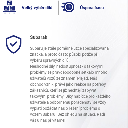
Velký výběr dílů
Úspora času
Subarak
Subaru je stále poměrně úzce specializovaná
značka, a proto často působí potíže při
výběru správných dílů.
Neshodné díly, nedostupnost - s takovými
problémy se pravděpodobně setkalo mnoho
uživatelů vozů ze znamení Plejád. Náš
obchod vznikl právě jako reakce na potřeby
zákazníků, kteří se již nechtějí zabývat
takovými problémy. Díky nabídce pro každého
uživatele a odbornému poradenství se vždy
vyplatí požádat nás o řešení problému s
vozem Subaru. Bez ohledu na situaci. Rádi
vás u nás přivítáme!