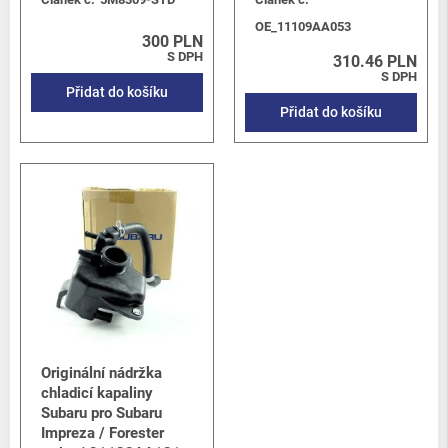
OE_11109AA053
300 PLN
S DPH
310.46 PLN
S DPH
Přidat do košíku
Přidat do košíku
Originální nádržka
chladicí kapaliny
Subaru pro Subaru
Impreza / Forester