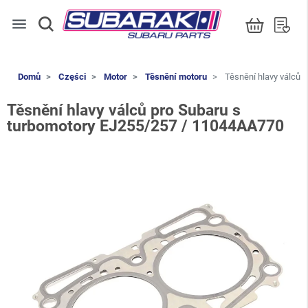
menu
Domů
Części
Motor
Těsnění motoru
Těsnění hlavy válců 
Těsnění hlavy válců pro Subaru s
turbomotory EJ255/257 / 11044AA770