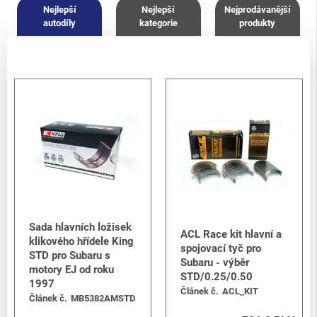
Nejlepší
Nejlepší
Nejprodávanější
autodíly
kategorie
produkty
Sada hlavních ložisek
ACL Race kit hlavní a
klikového hřídele King
spojovací tyč pro
STD pro Subaru s
Subaru - výběr
motory EJ od roku
STD/0.25/0.50
1997
Článek č.
ACL_KIT
Článek č.
MB5382AMSTD