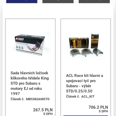
Sada hlavních ložisek
ACL Race kit hlavní a
klikového hřídele King
spojovací tyč pro
STD pro Subaru s
Subaru - výběr
motory EJ od roku
STD/0.25/0.50
1997
Článek č.
ACL_KIT
Článek č.
MB5382AMSTD
706.2 PLN
267.5 PLN
S DPH
S DPH