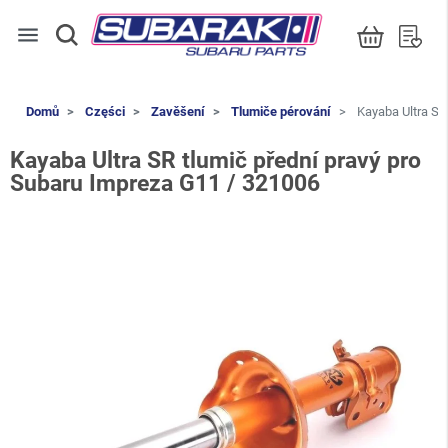
menu
Domů
Części
Zavěšení
Tlumiče pérování
Kayaba Ultra SR
Kayaba Ultra SR tlumič přední pravý pro
Subaru Impreza G11 / 321006