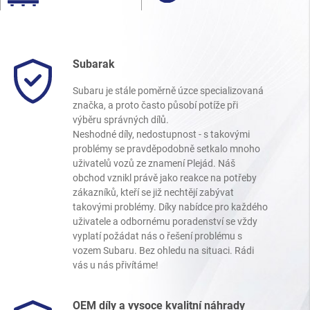
Subarak
Subaru je stále poměrně úzce specializovaná
značka, a proto často působí potíže při
výběru správných dílů.
Neshodné díly, nedostupnost - s takovými
problémy se pravděpodobně setkalo mnoho
uživatelů vozů ze znamení Plejád. Náš
obchod vznikl právě jako reakce na potřeby
zákazníků, kteří se již nechtějí zabývat
takovými problémy. Díky nabídce pro každého
uživatele a odbornému poradenství se vždy
vyplatí požádat nás o řešení problému s
vozem Subaru. Bez ohledu na situaci. Rádi
vás u nás přivítáme!
OEM díly a vysoce kvalitní náhrady