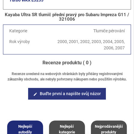
Turbo WRX EJ255
Kayaba Ultra SR tlumič přední pravý pro Subaru Impreza G11 /
321006
Kategorie
Tlumiče pérování
Rok výroby
2000, 2001, 2002, 2003, 2004, 2005,
2006, 2007
Recenze produktu
( 0 )
Recenze uvedené na webových stránkách byly přidány registrovanými
zákazníky obchodu, ale nebyly potvrzeny nákupem nebo použitím výrobku.
Buďte první a napište svůj názor
edit
Nejlepší
Nejlepší
Nejprodávanější
autodíly
kategorie
produkty