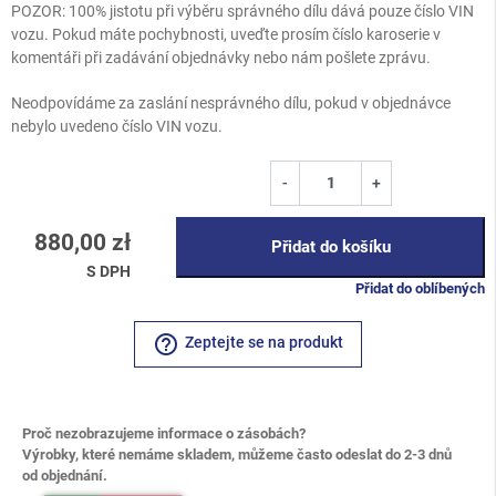
POZOR: 100% jistotu při výběru správného dílu dává pouze číslo VIN
vozu. Pokud máte pochybnosti, uveďte prosím číslo karoserie v
komentáři při zadávání objednávky nebo nám pošlete zprávu.
Neodpovídáme za zaslání nesprávného dílu, pokud v objednávce
nebylo uvedeno číslo VIN vozu.
-
+
880,00 zł
Přidat do košíku
S DPH
Přidat do oblíbených
help_outline
Zeptejte se na produkt
Proč nezobrazujeme informace o zásobách?
Výrobky, které nemáme skladem, můžeme často odeslat do 2-3 dnů
od objednání.