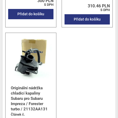
300 PLN
S DPH
310.46 PLN
S DPH
Přidat do košíku
Přidat do košíku
Originální nádržka
chladicí kapaliny
Subaru pro Subaru
Impreza / Forester
turbo / 21132AA131
Článek č.