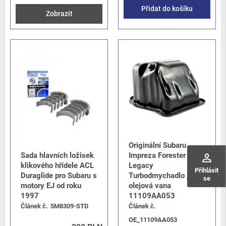
Přidat do košíku
Zobrazit
Originální Subaru
Sada hlavních ložisek
Impreza Forester &
perm_identity
klikového hřídele ACL
Legacy
Přihlásit
Duraglide pro Subaru s
Turbodmychadlo /
se
motory EJ od roku
olejová vana
1997
11109AA053
Článek č.
5M8309-STD
Článek č.
OE_11109AA053