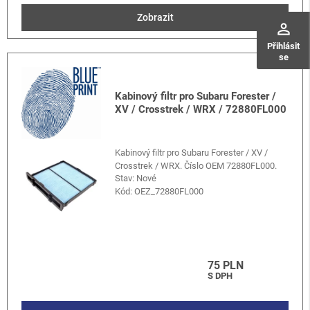
Zobrazit
perm_identity
Přihlásit
se
Kabinový filtr pro Subaru Forester /
XV / Crosstrek / WRX / 72880FL000
Kabinový filtr pro Subaru Forester / XV /
Crosstrek / WRX. Číslo OEM 72880FL000.
Stav: Nové
Kód:
OEZ_72880FL000
75 PLN
S DPH