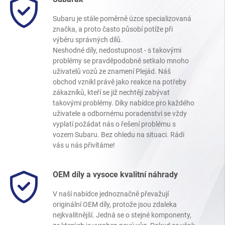
Subaru je stále poměrně úzce specializovaná
značka, a proto často působí potíže při
výběru správných dílů.
Neshodné díly, nedostupnost - s takovými
problémy se pravděpodobně setkalo mnoho
uživatelů vozů ze znamení Plejád. Náš
obchod vznikl právě jako reakce na potřeby
zákazníků, kteří se již nechtějí zabývat
takovými problémy. Díky nabídce pro každého
uživatele a odbornému poradenství se vždy
vyplatí požádat nás o řešení problému s
vozem Subaru. Bez ohledu na situaci. Rádi
vás u nás přivítáme!
OEM díly a vysoce kvalitní náhrady
V naší nabídce jednoznačně převažují
originální OEM díly, protože jsou zdaleka
nejkvalitnější. Jedná se o stejné komponenty,