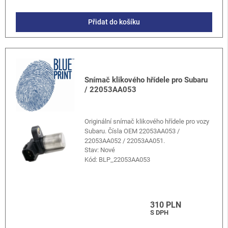
Přidat do košíku
Snímač klikového hřídele pro Subaru
/ 22053AA053
Originální snímač klikového hřídele pro vozy
Subaru. Čísla OEM 22053AA053 /
22053AA052 / 22053AA051.
Stav: Nové
Kód:
BLP_22053AA053
310 PLN
S DPH