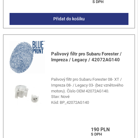
S DPH
Přidat do košíku
Palivový filtr pro Subaru Forester /
Impreza / Legacy / 42072AG140
Palivový filtr pro Subaru Forester 08- XT /
Impreza 08- / Legacy 03- (bez vznětového
motoru). Číslo OEM 42072AG140.
Stav: Nové
Kód:
BP_42072AG140
190 PLN
S DPH