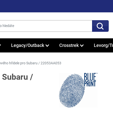
Legacy/Outback
Crosstrek
Levorg/T
ového hřídele pro Subaru / 22053AA053
 Subaru /