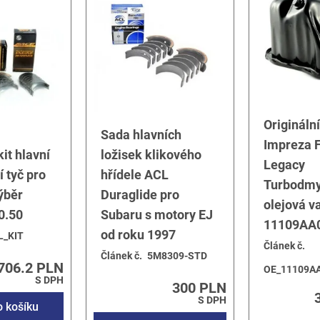
FB16
FB20
E-Boxer
X STI 2.5 EJ257
X 2.0 FA20F
Origináln
Sada hlavních
Impreza F
HC
it hlavní
ložisek klikového
HC
Legacy
í tyč pro
hřídele ACL
5
Turbodmy
ýběr
Duraglide pro
EJ205
olejová v
EJ255
0.50
Subaru s motory EJ
11109AA
04
od roku 1997
L_KIT
Článek č.
5
Článek č.
5M8309-STD
55
706.2 PLN
OE_11109A
S DPH
0Z
300 PLN
0
S DPH
o košíku
5