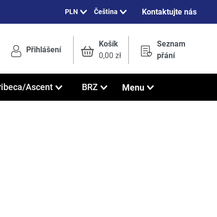
Kontaktujte nás
Čeština
Košík
Seznam
Přihlášení
0,00 zł
přání
Menu
ribeca/Ascent
BRZ