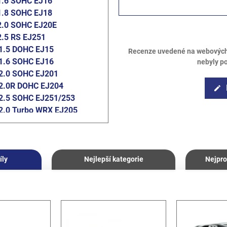
1.6 SOHC EJ16
1.8 SOHC EJ18
2.0 SOHC EJ20E
2.5 RS EJ251
1.5 DOHC EJ15
Recenze uvedené na webových s
1.6 SOHC EJ16
nebyly p
2.0 SOHC EJ201
2.0R DOHC EJ204
edit
2.5 SOHC EJ251/253
2.0 Turbo WRX EJ205
2.0 Turbo STI EJ207
2.5 Turbo WRX EJ255
2.5 Turbo STI EJ257
1.5 DOHC EJ15
íly
Nejlepší kategorie
Nejpro
2.0 DOHC EJ204
2.0 Diesel EE20Z
2.5 SOHC EJ253
2.5 Turbo WRX EJ255
2.5 Turbo STI EJ257