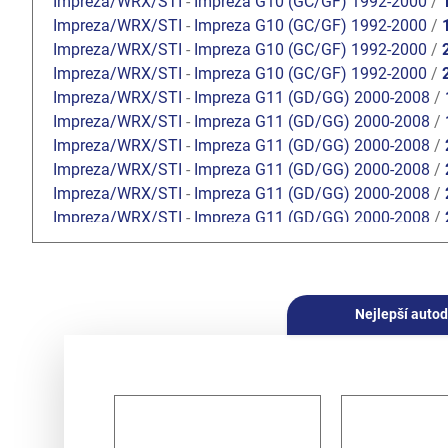
Impreza/WRX/STI
-
Impreza G10 (GC/GF) 1992-2000
/
Impreza/WRX/STI
-
Impreza G10 (GC/GF) 1992-2000
/
Impreza/WRX/STI
-
Impreza G10 (GC/GF) 1992-2000
/
Impreza/WRX/STI
-
Impreza G10 (GC/GF) 1992-2000
/
Impreza/WRX/STI
-
Impreza G11 (GD/GG) 2000-2008
/
Impreza/WRX/STI
-
Impreza G11 (GD/GG) 2000-2008
/
Impreza/WRX/STI
-
Impreza G11 (GD/GG) 2000-2008
/
Impreza/WRX/STI
-
Impreza G11 (GD/GG) 2000-2008
/
Impreza/WRX/STI
-
Impreza G11 (GD/GG) 2000-2008
/
Impreza/WRX/STI
-
Impreza G11 (GD/GG) 2000-2008
/
Impreza/WRX/STI
-
Impreza G11 (GD/GG) 2000-2008
/
Impreza/WRX/STI
-
Impreza G11 (GD/GG) 2000-2008
/
Impreza/WRX/STI
-
Impreza G11 (GD/GG) 2000-2008
/
Impreza/WRX/STI
-
Impreza G12 (GH/GR) 2008-2013
/
Nejlepší autod
Impreza/WRX/STI
-
Impreza G12 (GH/GR) 2008-2013
/
Impreza/WRX/STI
-
Impreza G12 (GH/GR) 2008-2013
/
Impreza/WRX/STI
-
Impreza G12 (GH/GR) 2008-2013
/
Impreza/WRX/STI
-
Impreza G12 (GH/GR) 2008-2013
/
Impreza/WRX/STI
-
Impreza G12 (GH/GR) 2008-2013
/