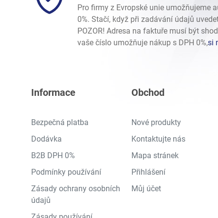
Levorg/Tribeca/Ascent
-
Levorg V10 (VM)
/
1.6 DIT Tur
Pro firmy z Evropské unie umožňujeme 
Levorg/Tribeca/Ascent
-
Tribeca (W10) 2006-2014
/
3.0
0%. Stačí, když při zadávání údajů uvede
Levorg/Tribeca/Ascent
-
Tribeca (W10) 2006-2014
/
3.6
POZOR! Adresa na faktuře musí být shod
BRZ
-
BRZ I (Z10) 2012-2021
/
BRZ 2.0 FA20D
vaše číslo umožňuje nákup s DPH 0%,
si 
Informace
Obchod
Bezpečná platba
Nové produkty
Dodávka
Kontaktujte nás
B2B DPH 0%
Mapa stránek
Podmínky používání
Přihlášení
Zásady ochrany osobních
Můj účet
údajů
Zásady používání