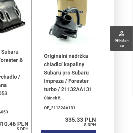
perm_identity
Přihlásit
se
í Subaru
Originální nádržka
orester &
chladicí kapaliny
Subaru pro Subaru
chadlo /
Impreza / Forester
ana
turbo / 21132AA131
053
Článek č.
OE_21132AA131
A053
335.33 PLN
310.46 PLN
S DPH
S DPH