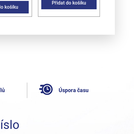
Přidat do košíku
do košíku
lů
Úspora času
íslo