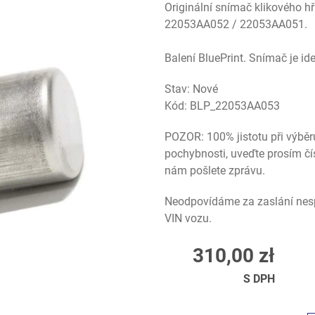
Originální snímač klikového h
22053AA052 / 22053AA051.
Balení BluePrint.
Snímač je id
Stav: Nové
Kód:
BLP_22053AA053
POZOR: 100% jistotu při výběr
pochybnosti, uveďte prosím čí
nám pošlete zprávu.
Neodpovídáme za zaslání nesp
VIN vozu.
310,00 zł
S DPH