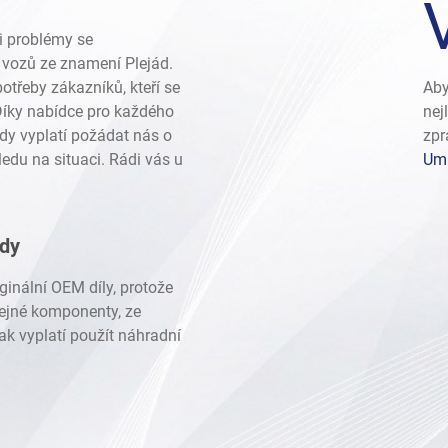
2014
/
2.5 SOHC EJ25
2014
/
2.5 Turbo EJ255
i problémy se
2014
/
3.6 H6 EZ36D
vozů ze znamení Plejád.
2014
/
2.0 Diesel EE20Z
otřeby zákazníků, kteří se
Aby
/
2.5 DOHC FB25
 Díky nabídce pro každého
nej
/
2.4 Turbo FA24
dy vyplatí požádat nás o
zpr
2019
/
2.5 DOHC FB25
edu na situaci. Rádi vás u
Umí
2019
/
2.0 Diesel EE20Z
2019
/
3.6 H6 EZ36D
2019
/
2.0 turbo FB20
53
ady
ginální OEM díly, protože
B16
stejné komponenty, ze
B20
ak vyplatí použít náhradní
sel
B25