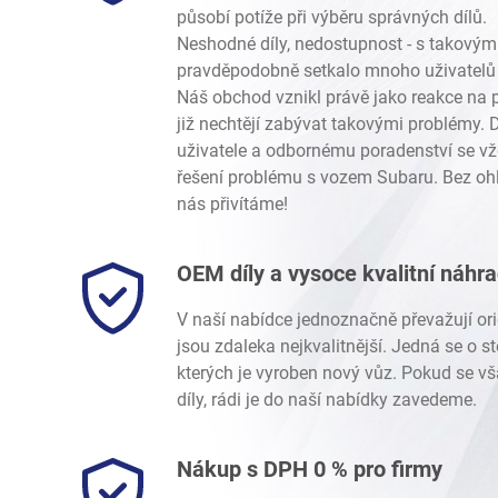
Legacy/Outback
-
Legacy/Outback B14 (BM/BR) 2010-
působí potíže při výběru správných dílů.
Legacy/Outback
-
Legacy/Outback B14 (BM/BR) 2010-
Neshodné díly, nedostupnost - s takovým
Legacy/Outback
-
Legacy/Outback B14 (BM/BR) 2010-
pravděpodobně setkalo mnoho uživatelů 
Legacy/Outback
-
Legacy/Outback B14 (BM/BR) 2010-
Náš obchod vznikl právě jako reakce na p
Legacy/Outback
-
Legacy/Outback B16 (BW/BT) 2019-
již nechtějí zabývat takovými problémy.
Legacy/Outback
-
Legacy/Outback B16 (BW/BT) 2019-
uživatele a odbornému poradenství se vž
Legacy/Outback
-
Legacy/Outback B15 (BN/BS) 2015-
řešení problému s vozem Subaru. Bez ohl
Legacy/Outback
-
Legacy/Outback B15 (BN/BS) 2015-
nás přivítáme!
Legacy/Outback
-
Legacy/Outback B15 (BN/BS) 2015-
Legacy/Outback
-
Legacy/Outback B15 (BN/BS) 2015-
Legacy/Outback
-
Baja 2002-2006
/
2.5 SOHC EJ251/2
OEM díly a vysoce kvalitní náhr
Legacy/Outback
-
Baja 2002-2006
/
2.5 Turbo EJ255
V naší nabídce jednoznačně převažují ori
Crosstrek
-
Crosstrek / XV G33 (GP) 2012-2017
/
1.6i F
jsou zdaleka nejkvalitnější. Jedná se o 
Crosstrek
-
Crosstrek / XV G33 (GP) 2012-2017
/
2.0i F
kterých je vyroben nový vůz. Pokud se vš
Crosstrek
-
Crosstrek / XV G33 (GP) 2012-2017
/
2.0 Die
díly, rádi je do naší nabídky zavedeme.
Crosstrek
-
Crosstrek / XV G34 (GT) 2018-
/
1.6i FB16
Crosstrek
-
Crosstrek / XV G34 (GT) 2018-
/
2.0i FB20
Crosstrek
-
Crosstrek / XV G34 (GT) 2018-
/
2.0i E-Boxer
Nákup s DPH 0 % pro firmy
Crosstrek
-
Crosstrek / XV G34 (GT) 2018-
/
2.5 DOHC F