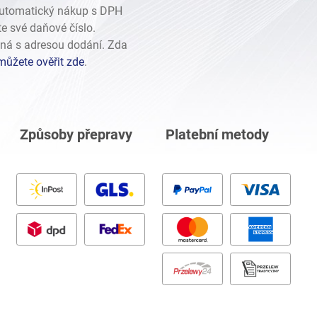
bo FB16F
automatický nákup s DPH
 H6 EZ30D
te své daňové číslo.
 H6 EZ36D
ná s adresou dodání. Zda
můžete ověřit zde
.
Způsoby přepravy
Platební metody