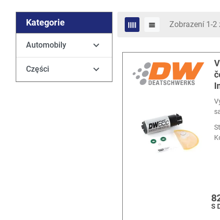
Kategorie
Zobrazení 1-2 

Automobily
V

Części
č
I
V
s
S
K
8
S 