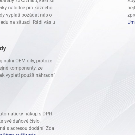
otřeby zákazníků, kteří se
Aby
 Díky nabídce pro každého
nej
dy vyplatí požádat nás o
zpr
edu na situaci. Rádi vás u
Umí
ady
ginální OEM díly, protože
stejné komponenty, ze
ak vyplatí použít náhradní
automatický nákup s DPH
te své daňové číslo.
ná s adresou dodání. Zda