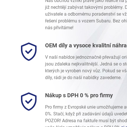
Náš obchod vznikl právě jako reakce na p
již nechtějí zabývat takovými problémy.
uživatele a odbornému poradenství se vž
řešení problému s vozem Subaru. Bez ohl
nás přivítáme!
OEM díly a vysoce kvalitní náhr
V naší nabídce jednoznačně převažují ori
jsou zdaleka nejkvalitnější. Jedná se o 
kterých je vyroben nový vůz. Pokud se vš
díly, rádi je do naší nabídky zavedeme.
Nákup s DPH 0 % pro firmy
Pro firmy z Evropské unie umožňujeme 
0%. Stačí, když při zadávání údajů uvede
POZOR! Adresa na faktuře musí být shod