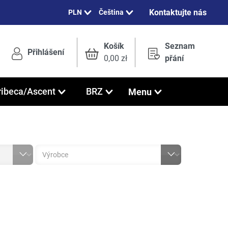
Kontaktujte nás
Čeština
Košík
Seznam
Přihlášení
0,00 zł
přání
Menu
ribeca/Ascent
BRZ