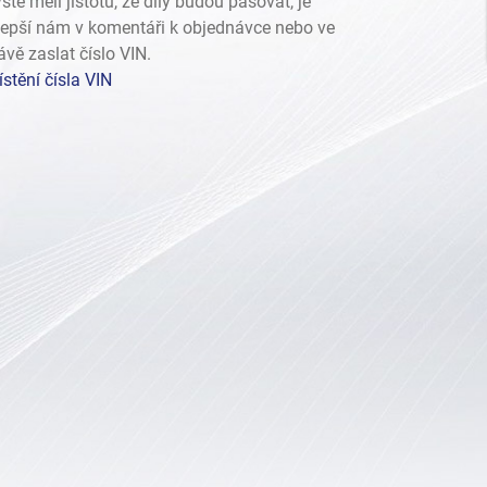
ste měli jistotu, že díly budou pasovat, je
lepší nám v komentáři k objednávce nebo ve
ávě zaslat číslo VIN.
stění čísla VIN