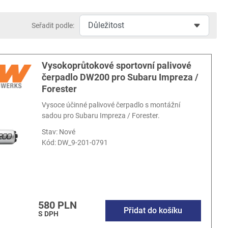
Seřadit podle:
Vysokoprůtokové sportovní palivové
čerpadlo DW200 pro Subaru Impreza /
Forester
Vysoce účinné palivové čerpadlo s montážní
sadou pro Subaru Impreza / Forester.
Stav: Nové
Kód:
DW_9-201-0791
580 PLN
Přidat do košíku
S DPH