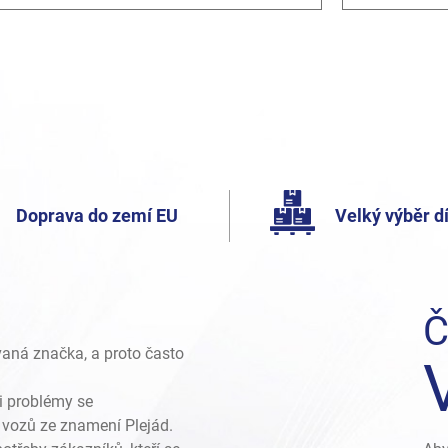
Doprava do zemí EU
Velký výběr dí
Č
vaná značka, a proto často
i problémy se
vozů ze znamení Plejád.