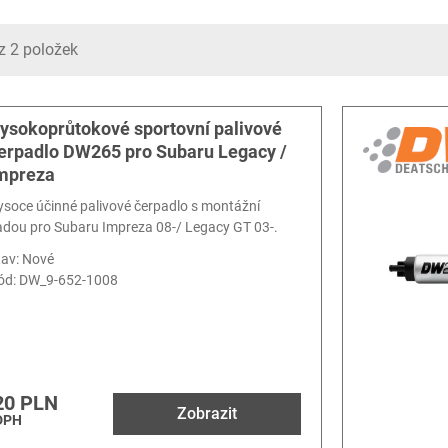
z 2 položek
ysokoprůtokové sportovní palivové
erpadlo DW265 pro Subaru Legacy /
mpreza
ysoce účinné palivové čerpadlo s montážní
adou pro Subaru Impreza 08-/ Legacy GT 03-.
tav: Nové
ód:
DW_9-652-1008
20 PLN
Zobrazit
DPH