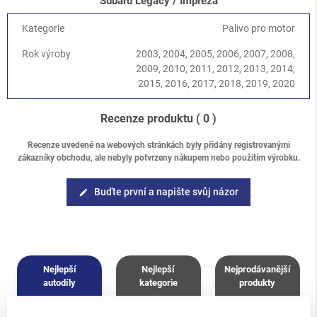
Subaru Legacy / Impreza
Kategorie
Palivo pro motor
Rok výroby
2003, 2004, 2005, 2006, 2007, 2008,
2009, 2010, 2011, 2012, 2013, 2014,
2015, 2016, 2017, 2018, 2019, 2020
Recenze produktu
( 0 )
Recenze uvedené na webových stránkách byly přidány registrovanými
zákazníky obchodu, ale nebyly potvrzeny nákupem nebo použitím výrobku.
Buďte první a napište svůj názor
edit
Nejlepší
Nejlepší
Nejprodávanější
autodíly
kategorie
produkty