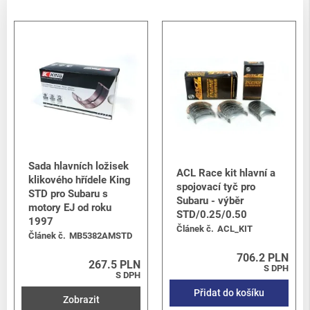
Sada hlavních ložisek
ACL Race kit hlavní a
klikového hřídele King
spojovací tyč pro
STD pro Subaru s
Subaru - výběr
motory EJ od roku
STD/0.25/0.50
1997
Článek č.
ACL_KIT
Článek č.
MB5382AMSTD
706.2 PLN
267.5 PLN
S DPH
S DPH
Přidat do košíku
Zobrazit