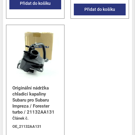
Přidat do košíku
Přidat do košíku
Originální nádržka
chladicí kapaliny
Subaru pro Subaru
Impreza / Forester
turbo / 21132AA131
Článek č.
OE_21132AA131