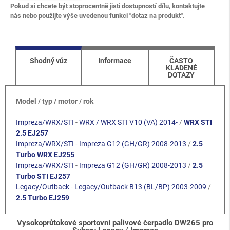
Pokud si chcete být stoprocentně jisti dostupností dílu, kontaktujte
nás nebo použijte výše uvedenou funkci "dotaz na produkt".
Shodný vůz
Informace
ČASTO
KLADENÉ
DOTAZY
Model / typ / motor / rok
Impreza/WRX/STI
-
WRX / WRX STI V10 (VA) 2014-
/
WRX STI
2.5 EJ257
Impreza/WRX/STI
-
Impreza G12 (GH/GR) 2008-2013
/
2.5
Turbo WRX EJ255
Impreza/WRX/STI
-
Impreza G12 (GH/GR) 2008-2013
/
2.5
Turbo STI EJ257
Legacy/Outback
-
Legacy/Outback B13 (BL/BP) 2003-2009
/
2.5 Turbo EJ259
Vysokoprůtokové sportovní palivové čerpadlo DW265 pro