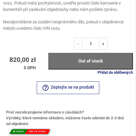
vozu. Pokud máte pochybnosti, uveďte prosím číslo karoserie v
komentáři při zadávání objednávky nebo nám pošlete zprávu.
Neodpovídáme za zaslání nesprávného dílu, pokud v objednávce
nebylo uvedeno číslo VIN vozu.
-
+
820,00 zł
Out of stock
S DPH
Přidat do oblíbených
help_outline
Zeptejte se na produkt
Proč nezobrazujeme informace o zásobách?
Výrobky, které nemáme skladem, můžeme často odeslat do 2-3 dnů
od objednání.