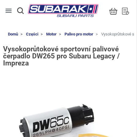
menu
Domů
Części
Motor
Palivo pro motor
Vysokoprůtokové spo
Vysokoprůtokové sportovní palivové
čerpadlo DW265 pro Subaru Legacy /
Impreza