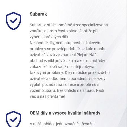
Subarak
Subaru je stále poměrně úzce specializovaná
značka, a proto často působí potíže při
výběru správných dílů.
Neshodné díly, nedostupnost - s takovými
problémy se pravděpodobně setkalo mnoho
uživatelů vozů ze znamení Plejád. Náš
obchod vznikl právě jako reakce na potřeby
zákazníků, kteří se již nechtějí zabývat
takovými problémy. Díky nabídce pro každého
uživatele a odbornému poradenství se vždy
vyplatí požádat nás o řešení problému s
vozem Subaru. Bez ohledu na situaci. Rádi
vás u nás přivítáme!
OEM díly a vysoce kvalitní náhrady
V naší nabídce jednoznačně převažují