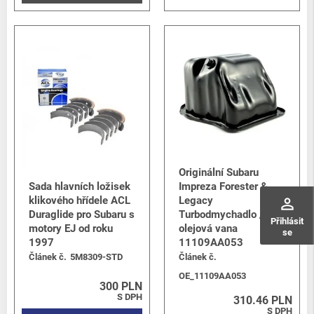
Originální Subaru
Sada hlavních ložisek
Impreza Forester &
klikového hřídele ACL
Legacy
perm_identity
Duraglide pro Subaru s
Turbodmychadlo /
Přihlásit
motory EJ od roku
olejová vana
se
1997
11109AA053
Článek č.
5M8309-STD
Článek č.
OE_11109AA053
300 PLN
S DPH
310.46 PLN
S DPH